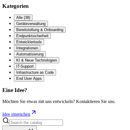
Kategorien
Alle
(
38
)
Geräteverwaltung
Bereitstellung & Onboarding
Endpunktsicherheit
Entwicklertools
Integrationen
Automatisierung
KI & Neue Technologien
IT-Support
Infrastructure as Code
End User Apps
Eine Idee?
Möchten Sie etwas mit uns entwickeln? Kontaktieren Sie uns.
Idee einreichen