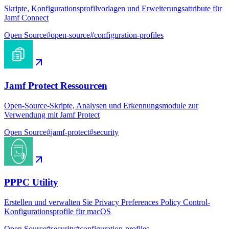
Skripte, Konfigurationsprofilvorlagen und Erweiterungsattribute für
Jamf Connect
Open Source
#
open-source
#
configuration-profiles
Jamf Protect Ressourcen
Open-Source-Skripte, Analysen und Erkennungsmodule zur
Verwendung mit Jamf Protect
Open Source
#
jamf-protect
#
security
PPPC Utility
Erstellen und verwalten Sie Privacy Preferences Policy Control-
Konfigurationsprofile für macOS
Open Source
#
security
#
configuration-profiles