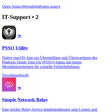
Open Source
#
terraform
#
open-source
IT-Support
•
2
PSSO Utility
Native macOS App zur Überprüfung und Überwachung des
Platform Single Sign-On (PSSO)-Status mit einem
Menüleistenelement für schnelle Fehlerbehebung.
New
#
psso
#
swift
Simple Network Relay
Eine leichte Relay-Server-Implementierung zum Lernen und