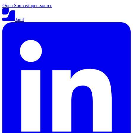
Open Source
#
open-source
Jamf