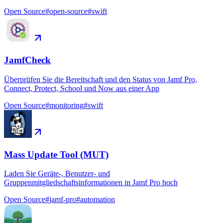
Open Source
#
open-source
#
swift
JamfCheck
Überprüfen Sie die Bereitschaft und den Status von Jamf Pro,
Connect, Protect, School und Now aus einer App
Open Source
#
monitoring
#
swift
Mass Update Tool (MUT)
Laden Sie Geräte-, Benutzer- und
Gruppenmitgliedschaftsinformationen in Jamf Pro hoch
Open Source
#
jamf-pro
#
automation