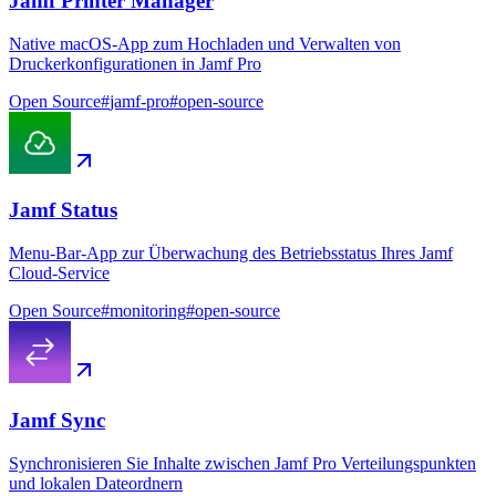
Jamf Printer Manager
Native macOS-App zum Hochladen und Verwalten von
Druckerkonfigurationen in Jamf Pro
Open Source
#
jamf-pro
#
open-source
Jamf Status
Menu-Bar-App zur Überwachung des Betriebsstatus Ihres Jamf
Cloud-Service
Open Source
#
monitoring
#
open-source
Jamf Sync
Synchronisieren Sie Inhalte zwischen Jamf Pro Verteilungspunkten
und lokalen Dateordnern