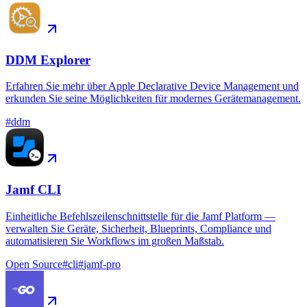
DDM Explorer
Erfahren Sie mehr über Apple Declarative Device Management und
erkunden Sie seine Möglichkeiten für modernes Gerätemanagement.
#
ddm
Jamf CLI
Einheitliche Befehlszeilenschnittstelle für die Jamf Platform —
verwalten Sie Geräte, Sicherheit, Blueprints, Compliance und
automatisieren Sie Workflows im großen Maßstab.
Open Source
#
cli
#
jamf-pro