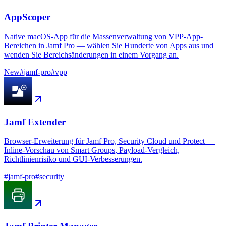
AppScoper
Native macOS-App für die Massenverwaltung von VPP-App-
Bereichen in Jamf Pro — wählen Sie Hunderte von Apps aus und
wenden Sie Bereichsänderungen in einem Vorgang an.
New
#
jamf-pro
#
vpp
Jamf Extender
Browser-Erweiterung für Jamf Pro, Security Cloud und Protect —
Inline-Vorschau von Smart Groups, Payload-Vergleich,
Richtlinienrisiko und GUI-Verbesserungen.
#
jamf-pro
#
security