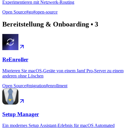
Experimentieren mit Netzwerk-Routing
Open Source
#
go
#
open-source
Bereitstellung & Onboarding
•
3
ReEnroller
Migrieren Sie macOS-Geräte von einem Jamf Pro-Server zu einem
anderen ohne Löschen
Open Source
#
migration
#
enrollment
Setup Manager
Ein modernes Setup Assistant-Erlebnis für macOS Automated