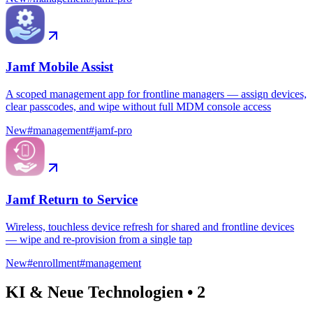
Jamf Mobile Assist
A scoped management app for frontline managers — assign devices,
clear passcodes, and wipe without full MDM console access
New
#
management
#
jamf-pro
Jamf Return to Service
Wireless, touchless device refresh for shared and frontline devices
— wipe and re-provision from a single tap
New
#
enrollment
#
management
KI & Neue Technologien
•
2