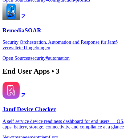
RemediaSOAR
Security Orchestration, Automation and Response für Jamf-
verwaltete Umgebungen
Open Source
#
security
#
automation
End User Apps
•
3
Jamf Device Checker
A self-service device readiness dashboard for end users — OS,
apps, battery, storage, connectivity, and compliance at a glance
New
#
management
#
jamf-pro