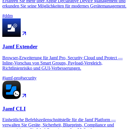
Erfahren Sie mehr über Apple Declarative Device Management und
erkunden Sie seine Möglichkeiten für modernes Gerätemanagement.
#
ddm
Jamf Extender
Browser-Erweiterung für Jamf Pro, Security Cloud und Protect —
Inline-Vorschau von Smart Groups, Payload-Vergleich,
Richtlinienrisiko und GUI-Verbesserungen.
#
jamf-pro
#
security
Jamf CLI
Einheitliche Befehlszeilenschnittstelle für die Jamf Platform —
verwalten Sie Geräte, Sicherheit, Blueprints, Compliance und