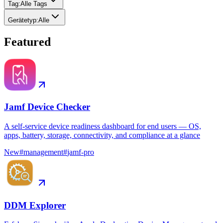
Tag
:
Alle Tags
Gerätetyp
:
Alle
Featured
Jamf Device Checker
A self-service device readiness dashboard for end users — OS,
apps, battery, storage, connectivity, and compliance at a glance
New
#
management
#
jamf-pro
DDM Explorer