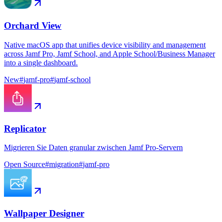
Orchard View
Native macOS app that unifies device visibility and management
across Jamf Pro, Jamf School, and Apple School/Business Manager
into a single dashboard.
New
#
jamf-pro
#
jamf-school
Replicator
Migrieren Sie Daten granular zwischen Jamf Pro-Servern
Open Source
#
migration
#
jamf-pro
Wallpaper Designer