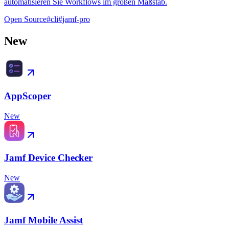
automatisieren Sie Workflows im großen Maßstab.
Open Source
#
cli
#
jamf-pro
New
AppScoper
New
Jamf Device Checker
New
Jamf Mobile Assist