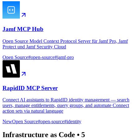
Jamf MCP Hub
Open Source Model Context Protocol Server für Jamf Pro, Jamf
Protect und Jamf Security Cloud
Open Source
#
open-source
#
jamf-pro
RapidID MCP Server
Connect AI assistants to RapidID identity management — search
users, manage entitlements, query groups, and automate Connect
action sets via natural language
New
Open Source
#
open-source
#
identity
Infrastructure as Code
•
5