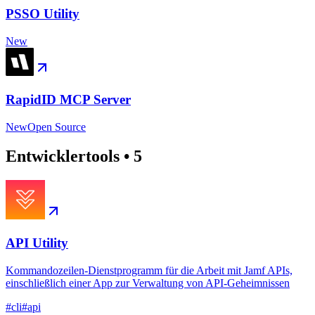
PSSO Utility
New
RapidID MCP Server
New
Open Source
Entwicklertools
•
5
API Utility
Kommandozeilen-Dienstprogramm für die Arbeit mit Jamf APIs,
einschließlich einer App zur Verwaltung von API-Geheimnissen
#
cli
#
api