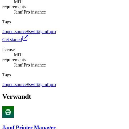
MIT
requirements
Jamf Pro instance
Tags
#
open-source
#
swift
#
jamf-pro
Get started
license
MIT
requirements
Jamf Pro instance
Tags
#
open-source
#
swift
#
jamf-pro
Verwandt
Jamf Printer Manager