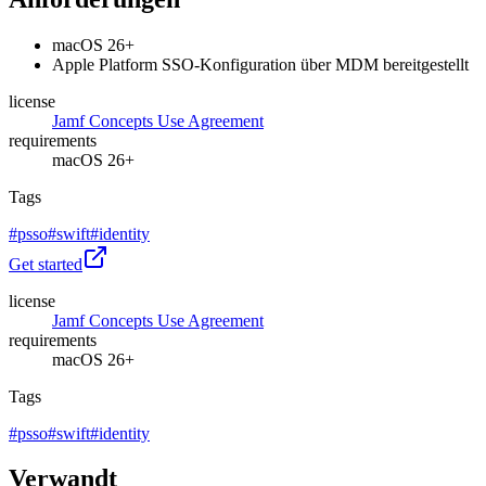
macOS 26+
Apple Platform SSO-Konfiguration über MDM bereitgestellt
license
Jamf Concepts Use Agreement
requirements
macOS 26+
Tags
#
psso
#
swift
#
identity
Get started
license
Jamf Concepts Use Agreement
requirements
macOS 26+
Tags
#
psso
#
swift
#
identity
Verwandt