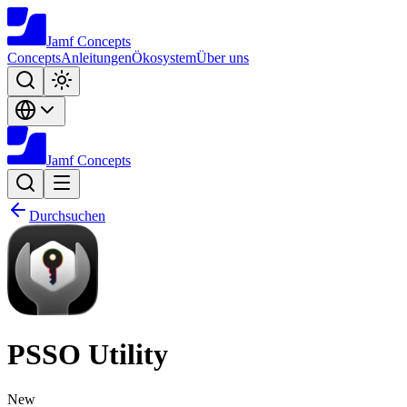
Jamf
Concepts
Concepts
Anleitungen
Ökosystem
Über uns
Jamf
Concepts
Durchsuchen
PSSO Utility
New