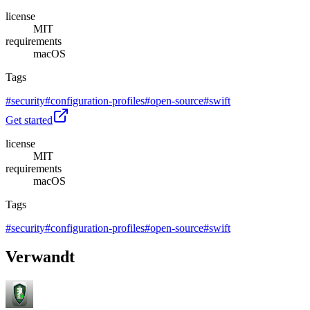
license
MIT
requirements
macOS
Tags
#
security
#
configuration-profiles
#
open-source
#
swift
Get started
license
MIT
requirements
macOS
Tags
#
security
#
configuration-profiles
#
open-source
#
swift
Verwandt