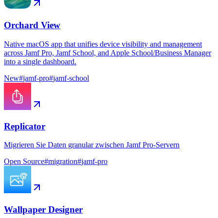
Orchard View
Native macOS app that unifies device visibility and management
across Jamf Pro, Jamf School, and Apple School/Business Manager
into a single dashboard.
New
#
jamf-pro
#
jamf-school
Replicator
Migrieren Sie Daten granular zwischen Jamf Pro-Servern
Open Source
#
migration
#
jamf-pro
Wallpaper Designer