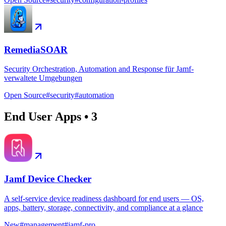
RemediaSOAR
Security Orchestration, Automation and Response für Jamf-
verwaltete Umgebungen
Open Source
#
security
#
automation
End User Apps
•
3
Jamf Device Checker
A self-service device readiness dashboard for end users — OS,
apps, battery, storage, connectivity, and compliance at a glance
New
#
management
#
jamf-pro