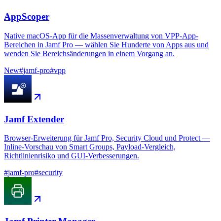
AppScoper
Native macOS-App für die Massenverwaltung von VPP-App-
Bereichen in Jamf Pro — wählen Sie Hunderte von Apps aus und
wenden Sie Bereichsänderungen in einem Vorgang an.
New
#
jamf-pro
#
vpp
Jamf Extender
Browser-Erweiterung für Jamf Pro, Security Cloud und Protect —
Inline-Vorschau von Smart Groups, Payload-Vergleich,
Richtlinienrisiko und GUI-Verbesserungen.
#
jamf-pro
#
security