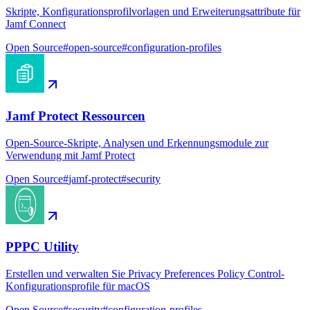
Skripte, Konfigurationsprofilvorlagen und Erweiterungsattribute für
Jamf Connect
Open Source
#
open-source
#
configuration-profiles
Jamf Protect Ressourcen
Open-Source-Skripte, Analysen und Erkennungsmodule zur
Verwendung mit Jamf Protect
Open Source
#
jamf-protect
#
security
PPPC Utility
Erstellen und verwalten Sie Privacy Preferences Policy Control-
Konfigurationsprofile für macOS
Open Source
#
security
#
configuration-profiles