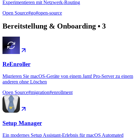
Experimentieren mit Netzwerk-Routing
Open Source
#
go
#
open-source
Bereitstellung & Onboarding
•
3
ReEnroller
Migrieren Sie macOS-Geräte von einem Jamf Pro-Server zu einem
anderen ohne Löschen
Open Source
#
migration
#
enrollment
Setup Manager
Ein modernes Setup Assistant-Erlebnis für macOS Automated