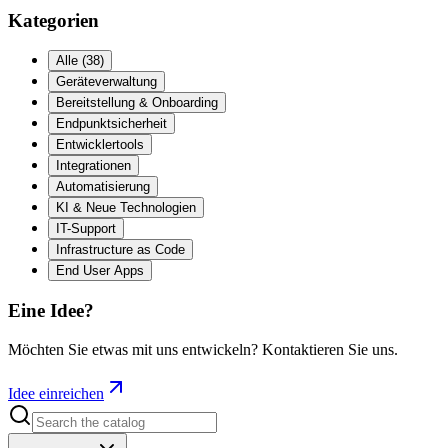
Kategorien
Alle
(
38
)
Geräteverwaltung
Bereitstellung & Onboarding
Endpunktsicherheit
Entwicklertools
Integrationen
Automatisierung
KI & Neue Technologien
IT-Support
Infrastructure as Code
End User Apps
Eine Idee?
Möchten Sie etwas mit uns entwickeln? Kontaktieren Sie uns.
Idee einreichen