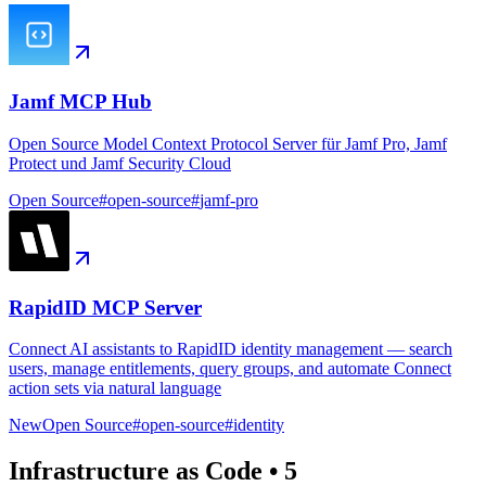
Jamf MCP Hub
Open Source Model Context Protocol Server für Jamf Pro, Jamf
Protect und Jamf Security Cloud
Open Source
#
open-source
#
jamf-pro
RapidID MCP Server
Connect AI assistants to RapidID identity management — search
users, manage entitlements, query groups, and automate Connect
action sets via natural language
New
Open Source
#
open-source
#
identity
Infrastructure as Code
•
5