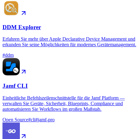
DDM Explorer
Erfahren Sie mehr über Apple Declarative Device Management und
erkunden Sie seine Möglichkeiten für modernes Gerätemanagement.
#
ddm
Jamf CLI
Einheitliche Befehlszeilenschnittstelle für die Jamf Platform —
verwalten Sie Geräte, Sicherheit, Blueprints, Compliance und
automatisieren Sie Workflows im großen Maßstab.
Open Source
#
cli
#
jamf-pro