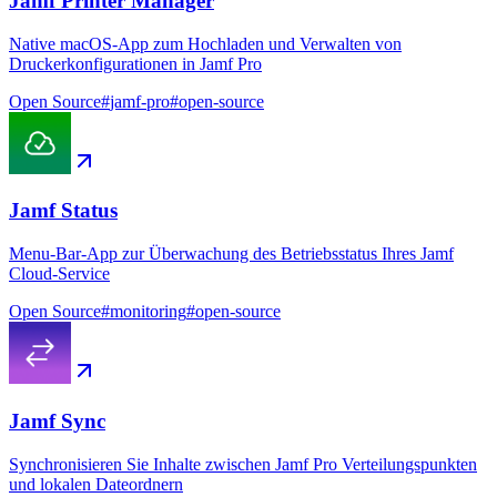
Jamf Printer Manager
Native macOS-App zum Hochladen und Verwalten von
Druckerkonfigurationen in Jamf Pro
Open Source
#
jamf-pro
#
open-source
Jamf Status
Menu-Bar-App zur Überwachung des Betriebsstatus Ihres Jamf
Cloud-Service
Open Source
#
monitoring
#
open-source
Jamf Sync
Synchronisieren Sie Inhalte zwischen Jamf Pro Verteilungspunkten
und lokalen Dateordnern