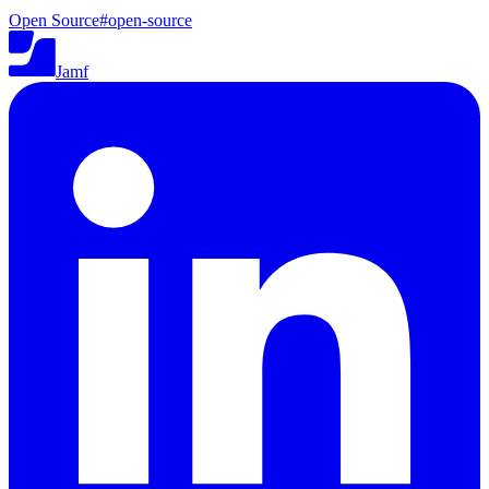
Open Source
#
open-source
Jamf