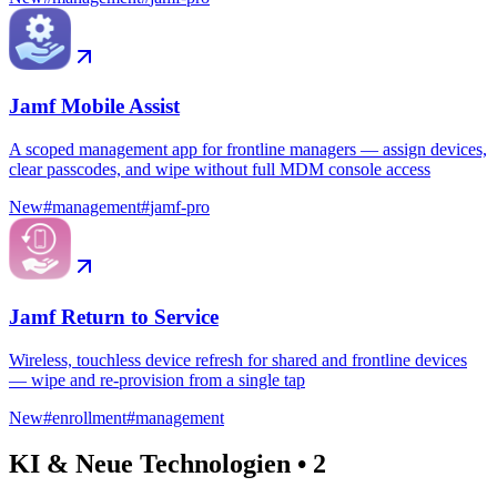
Jamf Mobile Assist
A scoped management app for frontline managers — assign devices,
clear passcodes, and wipe without full MDM console access
New
#
management
#
jamf-pro
Jamf Return to Service
Wireless, touchless device refresh for shared and frontline devices
— wipe and re-provision from a single tap
New
#
enrollment
#
management
KI & Neue Technologien
•
2