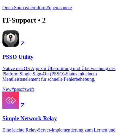
Open Source
#
terraform
#
open-source
IT-Support
•
2
PSSO Utility
Native macOS App zur Überprüfung und Überwachung des
Platform Single Sign-On (PSSO)-Status mit einem
Menüleistenelement für schnelle Fehlerbehebung.
New
#
psso
#
swift
Simple Network Relay
Eine leichte Relay-Server-Implementierung zum Lernen und