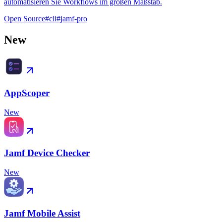
automatisieren Sie Workflows im großen Maßstab.
Open Source
#
cli
#
jamf-pro
New
AppScoper
New
Jamf Device Checker
New
Jamf Mobile Assist