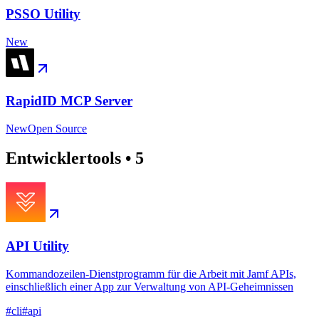
PSSO Utility
New
RapidID MCP Server
New
Open Source
Entwicklertools
•
5
API Utility
Kommandozeilen-Dienstprogramm für die Arbeit mit Jamf APIs,
einschließlich einer App zur Verwaltung von API-Geheimnissen
#
cli
#
api