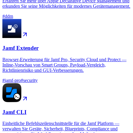
Erfahren Sie mehr über Apple Declarative Device Management und
erkunden Sie seine Möglichkeiten für modernes Gerätemanagement.
#
ddm
Jamf Extender
Browser-Erweiterung für Jamf Pro, Security Cloud und Protect —
Inline-Vorschau von Smart Groups, Payload-Vergleich,
Richtlinienrisiko und GUI-Verbesserungen.
#
jamf-pro
#
security
Jamf CLI
Einheitliche Befehlszeilenschnittstelle für die Jamf Platform —
verwalten Sie Geräte, Sicherheit, Blueprints, Compliance und