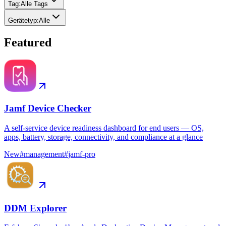
Tag
:
Alle Tags
Gerätetyp
:
Alle
Featured
Jamf Device Checker
A self-service device readiness dashboard for end users — OS,
apps, battery, storage, connectivity, and compliance at a glance
New
#
management
#
jamf-pro
DDM Explorer