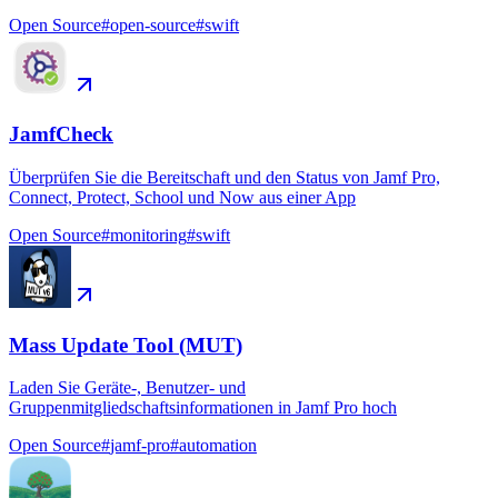
Open Source
#
open-source
#
swift
JamfCheck
Überprüfen Sie die Bereitschaft und den Status von Jamf Pro,
Connect, Protect, School und Now aus einer App
Open Source
#
monitoring
#
swift
Mass Update Tool (MUT)
Laden Sie Geräte-, Benutzer- und
Gruppenmitgliedschaftsinformationen in Jamf Pro hoch
Open Source
#
jamf-pro
#
automation