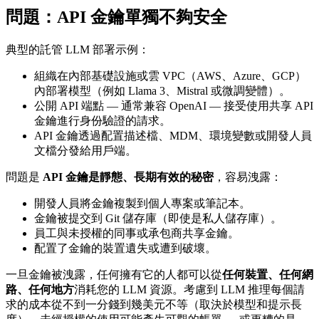
問題：API 金鑰單獨不夠安全
典型的託管 LLM 部署示例：
組織在內部基礎設施或雲 VPC（AWS、Azure、GCP）
內部署模型（例如 Llama 3、Mistral 或微調變體）。
公開 API 端點 — 通常兼容 OpenAI — 接受使用共享 API
金鑰進行身份驗證的請求。
API 金鑰透過配置描述檔、MDM、環境變數或開發人員
文檔分發給用戶端。
問題是
API 金鑰是靜態、長期有效的秘密
，容易洩露：
開發人員將金鑰複製到個人專案或筆記本。
金鑰被提交到 Git 儲存庫（即使是私人儲存庫）。
員工與未授權的同事或承包商共享金鑰。
配置了金鑰的裝置遺失或遭到破壞。
一旦金鑰被洩露，任何擁有它的人都可以從
任何裝置、任何網
路、任何地方
消耗您的 LLM 資源。考慮到 LLM 推理每個請
求的成本從不到一分錢到幾美元不等（取決於模型和提示長