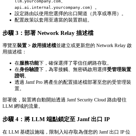
、
llm.yourcompany.com
）。
api.ai.internal.yourcompany.com
設定路由以使用您選擇的出口閘道（共享或專用）。
配置政策以套用至適當的裝置群組。
步驟 3：部署 Network Relay 描述檔
導覽至
裝置 > 啟用描述檔
並建立或更新您的 Network Relay 啟
用描述檔：
在
服務功能
下，確保選擇了零信任網路存取。
在
身份驗證
下，為零接觸、無密碼啟用選擇
受管理裝置
證明
。
透過 Jamf Pro 將產生的配置描述檔部署至您的受管理裝
置。
部署後，裝置將自動開始透過 Jamf Security Cloud 路由發往
LLM 網域的流量。
步驟 4：將 LLM 端點鎖定至 Jamf 出口 IP
在 LLM 基礎設施端，限制入站存取為僅您的 Jamf 出口 IP 位