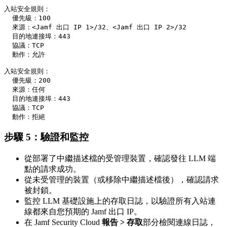
入站安全規則：

  優先級：100

  來源：<Jamf 出口 IP 1>/32、<Jamf 出口 IP 2>/32

  目的地連接埠：443

  協議：TCP

  動作：允許

入站安全規則：

  優先級：200

  來源：任何

  目的地連接埠：443

  協議：TCP

步驟 5：驗證和監控
從部署了中繼描述檔的受管理裝置，確認發往 LLM 端
點的請求成功。
從未受管理的裝置（或移除中繼描述檔後），確認請求
被封鎖。
監控 LLM 基礎設施上的存取日誌，以驗證所有入站連
線都來自您預期的 Jamf 出口 IP。
在 Jamf Security Cloud
報告 > 存取
部分檢閱連線日誌，