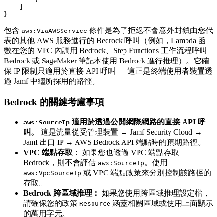
    ]

包含
條件是為了拒絕不會意外封鎖由您代
aws:ViaAWSService
表的其他 AWS 服務進行的 Bedrock 呼叫（例如，Lambda 函
數在您的 VPC 內調用 Bedrock、Step Functions 工作流程呼叫
Bedrock 或 SageMaker 筆記本使用 Bedrock 進行推理）。它確
保 IP 限制只適用於直接 API 呼叫 — 這正是終端使用者裝置透
過 Jamf 中繼所採用的路徑。
Bedrock 的關鍵考慮事項
適用於透過公開網際網路的直接 API 呼
aws:SourceIp
叫。
這是流量從受管理裝置 → Jamf Security Cloud →
Jamf 出口 IP → AWS Bedrock API 端點時的預期路徑。
VPC 端點存取：
如果您也透過 VPC 端點存取
Bedrock，則不會評估
。使用
aws:SourceIp
或 VPC 端點政策來分別控制該路徑的
aws:VpcSourceIp
存取。
Bedrock 跨區域推理：
如果您使用跨區域推理設定檔，
請確保您的政策
涵蓋相關區域或使用上面顯示
Resource
的萬用字元。