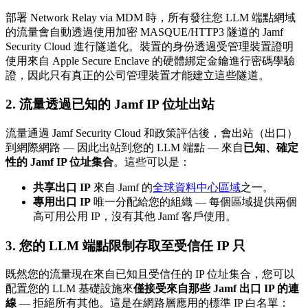
部署 Network Relay via MDM 時，所有發往您 LLM 端點網域
的流量會自動透過使用加密 MASQUE/HTTP3 隧道的 Jamf
Security Cloud 進行隧道化。裝置的身份透過受管理裝置證明
使用來自 Apple Secure Enclave 的硬體綁定金鑰進行密碼學驗
證，因此只有真正的公司管理裝置才能建立這些隧道。
2. 流量透過已知的 Jamf IP 位址出站
流量通過 Jamf Security Cloud 和政策評估後，會出站（出口）
到網際網路 — 因此出站到您的 LLM 端點 — 來自
已知、確定
性的 Jamf IP 位址集合
。這些可以是：
共享出口 IP
來自 Jamf 的
全球資料中心區域
之一。
專用出口 IP
唯一分配給您的組織 — 每個區域提供兩個
高可用公用 IP，沒有其他 Jamf 客戶使用。
3. 您的 LLM 端點限制存取至受信任 IP 只
既然您的流量現在來自已知且受信任的 IP 位址集合，您可以
配置您的 LLM 基礎設施來
僅接受來自那些 Jamf 出口 IP 的連
線
— 拒絕所有其他。這是在網路層應用的標準 IP 白名單：