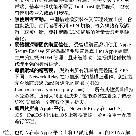
部署的 MDM 配置描述檔進行配置。無需安裝 VPN 用
戶端、基本中繼功能不需要 Jamf Trust 應用程式，也沒
有使用者登入或啟用步驟。
無使用者互動。
中繼描述檔安裝在受管理裝置上後，會
自動啟用。使用者看不到 VPN 切換、輸入網路存取認
證，或被中斷。發往定義 LLM 網域的流量會透明地隧
道化。
硬體根深蒂固的裝置信任。
受管理裝置證明使用 Apple
Secure Enclave 來密碼學證明裝置是真正的 Apple 硬體、
由您的組織 MDM 管理，且未被篡改。這提供比僅軟體
代理更強的身份信號。
每個網域的精密度。
與路由所有流量的完整隧道 VPN
不同，Network Relay 在每個網域的基礎上運作。您定義
完全應該透過 Jamf 隧道化的網域（例如
） — 所有其他流量保持
llm.internal.yourcompany.com
不受影響。這最大限度地減少了性能影響並避免了傳統
VPN 架構的「全有或全無」折衷。
適用於所有 Apple 平台。
Network Relay 在 macOS、
iOS、iPadOS 和 visionOS 上獲得支援，並可從單一配置
進行管理。
*注。也可以在非 Apple 平台上將 IP 鎖定與 Jamf 的 ZTNA 解