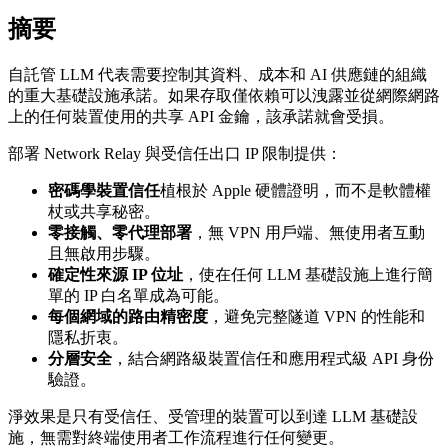
摘要
自託管 LLM 代表需要控制其資料、成本和 AI 供應鏈的組織
的重大基礎設施承諾。如果存取僅依賴可以洩露並從網際網路
上的任何裝置使用的共享 API 金鑰，該承諾就會受損。
部署 Network Relay 與受信任出口 IP 限制提供：
密碼學裝置信任
植根於 Apple 硬體證明，而不是軟體權
杖或共享秘密。
零接觸、零代理部署
，無 VPN 用戶端、無使用者互動
且無啟用步驟。
確定性來源 IP 位址
，使在任何 LLM 基礎設施上進行簡
單的 IP 白名單成為可能。
每個網域的路由精密度
，避免完整隧道 VPN 的性能和
隱私折衷。
分層安全
，結合網路級裝置信任和應用程式級 API 身份
驗證。
淨效果是只有受信任、受管理的裝置可以到達 LLM 基礎設
施，無需對終端使用者工作流程進行任何變更。