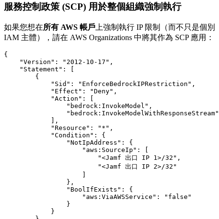
服務控制政策 (SCP) 用於整個組織強制執行
如果您想在
所有 AWS 帳戶
上強制執行 IP 限制（而不只是個別
IAM 主體），請在 AWS Organizations 中將其作為 SCP 應用：
{

    "Version": "2012-10-17",

    "Statement": [

        {

            "Sid": "EnforceBedrockIPRestriction",

            "Effect": "Deny",

            "Action": [

                "bedrock:InvokeModel",

                "bedrock:InvokeModelWithResponseStream"

            ],

            "Resource": "*",

            "Condition": {

                "NotIpAddress": {

                    "aws:SourceIp": [

                        "<Jamf 出口 IP 1>/32",

                        "<Jamf 出口 IP 2>/32"

                    ]

                },

                "BoolIfExists": {

                    "aws:ViaAWSService": "false"

                }

            }

        }
