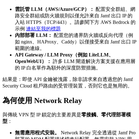
雲託管 LLM（AWS/Azure/GCP）：
配置安全群組、網
路安全群組或防火牆規則以僅允許來自 Jamf 出口 IP 的
入站 HTTPS（TCP/443）。請參閱下方 AWS Bedrock 的
示例
連結至我的標題
內部部署 LLM：
配置您的邊界防火牆或反向代理（例
如 nginx、HAProxy、Caddy）以僅接受來自 Jamf 出口 IP
範圍的連線。
API Gateway / LLM Proxy（例如 LiteLLM、
OpenWebUI）：
許多 LLM 閘道解決方案支援在應用層
的 IP 白名單作為額外的深度防禦措施。
結果是：即使 API 金鑰被洩露，除非請求來自透過您的 Jamf
Security Cloud 租戶路由的受管理裝置，否則它也是無用的。
為何使用 Network Relay
與傳統 VPN 型 IP 鎖定的主要差異是
零接觸、零代理部署模
型
：
無需應用程式安裝。
Network Relay 完全透過從 Jamf Pro