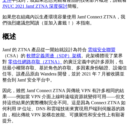
文件
中找到，或如果您想先觀看產品的技術影片概述，請觀看
JNUC 2021 Jamf ZTNA 深度探討
簡報。
如果您在組織內以生產環境容量使用 Jamf Connect ZTNA，我
們強烈建議您閱讀（並加入書籤！）本指南。
概述
Jamf 的 ZTNA 產品從一開始就設計為符合
雲端安全聯盟
（CSA）的
軟體定義周邊（SDP）架構
。此架構體現了業界
對
零信任網路存取（ZTNA）
的廣泛定義中的許多原則，包
括最小權限存取、基於角色的存取、多因素身份驗證、設備信
任等。該產品原由 Wandera 開發，並於 2021 年 7 月被收購並
整合到 Jamf 安全平台中。
因此，雖然 Jamf Connect ZTNA 與傳統 VPN 有許多相同的結
果——例如當 VPN 介面上線時遠端資源就變得可用——但支
持這些結果的實際機制完全不同。這是因為 Connect ZTNA 如
何利用 IP 位址、DNS 和雲端技術來實現用戶端到伺服器的路
由，相比傳統 VPN 架構在效能、可擴展性和安全性上有顯著
提升。