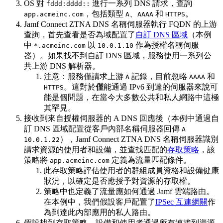
OS 對
進行一系列 DNS 請求，查詢
fddd:dddd::
，包括類型
、
和
。
app.acmeinc.com
A
AAAA
HTTPS
Jamf Connect ZTNA DNS 名稱伺服器執行 FQDN 的上游
查詢，首先查看是否為域配置了
自訂 DNS 區域
（本例
中
以
作為授權名稱伺服
*.acmeinc.com
10.0.1.10
器）。如果找不到自訂 DNS 區域，服務使用一系列公
共上游 DNS 解析器。
注意：服務僅請求上游
記錄，目前忽略
和
A
AAAA
。這對於
僅
能通過 IPv6 到達的伺服器來說可
HTTPS
能是個問題，在當今大多數公共和私人網路中這極
其罕見。
接收到來自授權伺服器的 A DNS 回應後（本例中通過自
訂 DNS 區域配置從客戶內部名稱伺服器回傳
A
），Jamf Connect ZTNA DNS 名稱伺服器識別
10.0.1.22
請求資源的使用者和設備，並查找匹配的
存取策略
，該
策略將
定義為流量匹配條件。
app.acmeinc.com
此存取策略評估使用者的群組成員資格和設備健康
狀況，以確定是否應授予對資源的存取權。
策略中也定義了流量應如何通過 Jamf 雲端路由。
在本例中，我們假設客戶配置了
IPSec 互連網關
作
為到達此內部應用的私人路由。
假設找到存取策略，設備和使用者通過所有連接到資源