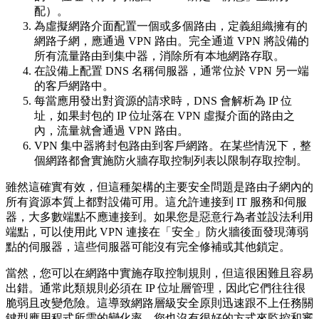
配）。
為虛擬網路介面配置一個或多個路由，定義組織擁有的
網路子網，應通過 VPN 路由。完全通道 VPN 將設備的
所有流量路由到集中器，消除所有本地網路存取。
在設備上配置 DNS 名稱伺服器，通常位於 VPN 另一端
的客戶網路中。
每當應用發出對資源的請求時，DNS 會解析為 IP 位
址，如果封包的 IP 位址落在 VPN 虛擬介面的路由之
內，流量就會通過 VPN 路由。
VPN 集中器將封包路由到客戶網路。在某些情況下，整
個網路都會實施防火牆存取控制列表以限制存取控制。
雖然這確實有效，但這種架構的主要安全問題是路由子網內的
所有資源本質上都對設備可用。這允許連接到 IT 服務和伺服
器，大多數端點不應連接到。如果您是惡意行為者並設法利用
端點，可以使用此 VPN 連接在「安全」防火牆後面發現薄弱
點的伺服器，這些伺服器可能沒有完全修補或其他鎖定。
當然，您可以在網路中實施存取控制規則，但這很困難且容易
出錯。通常此類規則必須在 IP 位址層管理，因此它們往往很
脆弱且改變危險。這導致網路層級安全原則迅速跟不上任務關
鍵型應用程式所需的變化率。您也沒有很好的方式來監控和審