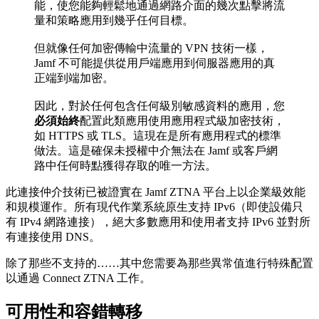
能，使您能夠輕鬆地通過網路介面的幾次點擊將流
量和策略應用到幾乎任何目標。
但就像任何加密傳輸中流量的 VPN 技術一樣，
Jamf 不可能提供從用戶端應用到伺服器應用的真
正端到端加密。
因此，對於任何包含任何級別敏感資料的應用，您
必須始終
配置此類應用使用應用程式級加密技術，
如 HTTPS 或 TLS。這現在是所有應用程式的標準
做法。這是確保未授權中介無法在 Jamf 或客戶網
路中任何時點獲得存取的唯一方法。
此連接仲介技術已被證實在 Jamf ZTNA 平台上以企業級效能
和規模運作。所有現代作業系統原生支持 IPv6（即使設備只
有 IPv4 網路連接），絕大多數應用和使用者支持 IPv6 並對所
有連接使用 DNS。
除了那些不支持的……其中您需要為那些異常值進行特殊配置
以通過 Connect ZTNA 工作。
可用性和容錯轉移