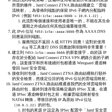
所需的條件，Jamf Connect ZTNA 路由結構建立「雲端
流映射」，為發佈到端點的保留 IPv6 子網內分配臨時
IPv6（例如
）。
fd53:1c5a::aaaa:bbbb ↔ 10.0.1.22
此流對每個連接和使用者是唯一的，不能在其生命
週期之外或由任何其他設備重複使用。
此 IPv6 位址
作為 AAAA DNS
fd53:1c5a::aaaa:bbbb
回應返回到端點。
服務預設不返回 A 或 HTTPS 回應！這對於使用
等工具進行 DNS 回應故障排除時非常重要！
dig
建立到
的新套接字，由於該 IP
fd53:1c5a::aaaa:bbbb
存在於分配給 Jamf Connect ZTNA VPN 網路介面的子網
內，該套接字和所有後續封包都通過 Wireguard 通道轉
發回 Jamf 安全雲端。
接收到封包後，Jamf Connect ZTNA 路由結構執行額外
的安全檢查，然後定位目的地 IPv6 位址的雲端流映射。
Jamf Connect ZTNA 路由結構通過我們的全球雲端骨幹
路由封包，最終到達存取策略定義的 IPSec 互連。在通
過 IPSec 通道轉發封包之前，根據雲端流映射發生
NAT64 轉換，導致目的地 IP 為原始 IPv4 位址
（
）的封包。
10.0.1.22
封包的來源 IP 設定為 IPSec 配置中「Jamf 安全雲