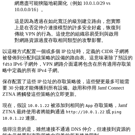
網應盡可能狹隘地範圍化（例如 10.0.1.0/29 vs
10.0.0.0/16）。
這是因為透過在如此寬泛的級別建立路由，您實際
上是在否定仲介連接模型的許多安全好處，恢復到
傳統 VPN 的行為。這使您的組織容易受到與啟用
對網路資源過度存取相同類型的攻擊影響。
以這種方式配置一個或多個 IP 位址時，定義的 CIDR 子網將
被發佈到分配到該策略的設備的路由表。這意味著除了預設的
IPv6 子網外，VPN 網路介面還將包含在所有適用存取策
fd53
略中定義的所有 IPv4 子網。
保存配置了這些 IP 位址的存取策略後，這些變更最多可能需
要 30 分鐘才能傳播到所有設備。啟用和停用 Jamf Connect
ZTNA 將觸發這些策略的立即更新。
現在，假設
被添加到相同的
存取策略，Jamf
10.0.1.22
App
ZTNA 最終使用者將能夠通過
或
http://10.0.1.22
ping
連接。
10.0.1.22
值得注意的是，雖然連接不通過 DNS 仲介，但連接到資源的