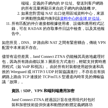
端端」定義的子網內的 IP 位址。發送到客戶網路
的所有流量將顯示來自此子網內的偽隨機 IP。
如果您對雲端 NAT 出口使用區域資料中心，來源
IP 將動態負載均衡到該
資料中心的全球 IP 位址
。
所有匹配的仲介連接都根據使用者、設備和應用程式記
錄，可在 RADAR 的存取事件日誌中檢查，以及其他報
告中。
如您所見，DNS、IP 路由和 NAT 之間有緊密耦合，傳統 VPN
配置中本來就不存在。
儘管有這些差異，Jamf Connect ZTNA 仍能極其高效地處理封
包，因為所有路由都以第 3 層原生方式進行，輕鬆支持實時應
用程式（如 VoIP 和視訊）。由於所有封裝都使用超快速和高
效的 Wireguard 或 HTTP/3 UDP 封裝協議進行，不存在在有損
網路上路由 TCP 連接於 TCP/mTLS 型通道內時常見的傳輸協
議「故障」。
資訊：SDP、VPN 和端到端應用加密
Jamf Connect ZTNA 經過設計旨在使用現代封包封
裝和加密技術提供快速和動態的軟體定義網路功