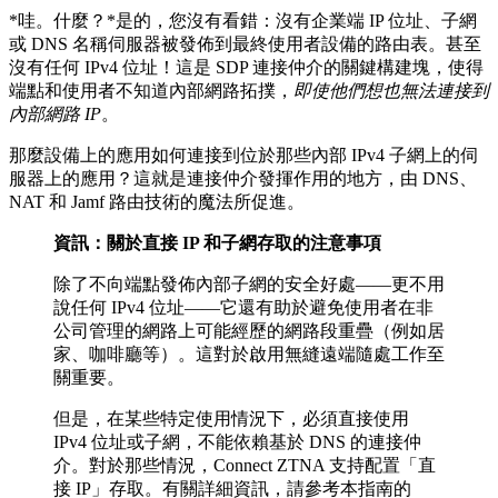
*哇。什麼？*是的，您沒有看錯：沒有企業端 IP 位址、子網
或 DNS 名稱伺服器被發佈到最終使用者設備的路由表。甚至
沒有任何 IPv4 位址！這是 SDP 連接仲介的關鍵構建塊，使得
端點和使用者不知道內部網路拓撲，
即使他們想也無法連接到
內部網路 IP
。
那麼設備上的應用如何連接到位於那些內部 IPv4 子網上的伺
服器上的應用？這就是連接仲介發揮作用的地方，由 DNS、
NAT 和 Jamf 路由技術的魔法所促進。
資訊：關於直接 IP 和子網存取的注意事項
除了不向端點發佈內部子網的安全好處——更不用
說任何 IPv4 位址——它還有助於避免使用者在非
公司管理的網路上可能經歷的網路段重疊（例如居
家、咖啡廳等）。這對於啟用無縫遠端隨處工作至
關重要。
但是，在某些特定使用情況下，必須直接使用
IPv4 位址或子網，不能依賴基於 DNS 的連接仲
介。對於那些情況，Connect ZTNA 支持配置「直
接 IP」存取。有關詳細資訊，請參考本指南的