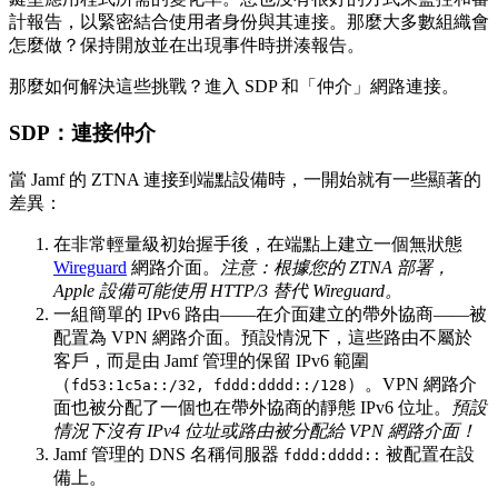
計報告，以緊密結合使用者身份與其連接。那麼大多數組織會
怎麼做？保持開放並在出現事件時拼湊報告。
那麼如何解決這些挑戰？進入 SDP 和「仲介」網路連接。
SDP：連接仲介
當 Jamf 的 ZTNA 連接到端點設備時，一開始就有一些顯著的
差異：
在非常輕量級初始握手後，在端點上建立一個無狀態
Wireguard
網路介面。
注意：根據您的 ZTNA 部署，
Apple 設備可能使用 HTTP/3 替代 Wireguard。
一組簡單的 IPv6 路由——在介面建立的帶外協商——被
配置為 VPN 網路介面。預設情況下，這些路由不屬於
客戶，而是由 Jamf 管理的保留 IPv6 範圍
（
）。VPN 網路介
fd53:1c5a::/32, fddd:dddd::/128
面也被分配了一個也在帶外協商的靜態 IPv6 位址。
預設
情況下沒有 IPv4 位址或路由被分配給 VPN 網路介面！
Jamf 管理的 DNS 名稱伺服器
被配置在設
fddd:dddd::
備上。