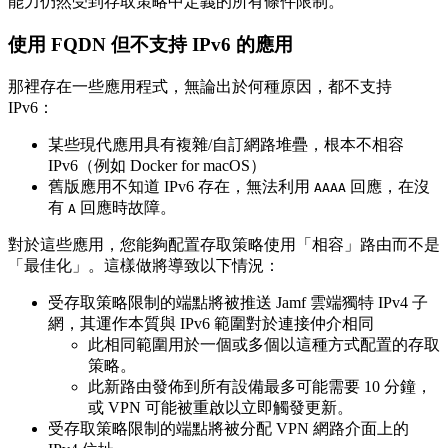
能力仍然受到存取策略中定義的所有條件限制。
使用 FQDN 但不支持 IPv6 的應用
那裡存在一些應用程式，無論出於何種原因，都不支持
IPv6：
某些現代應用具有複雜/自訂網路堆疊，根本不相容
IPv6（例如 Docker for macOS）
舊版應用不知道 IPv6 存在，無法利用
回應，在沒
AAAA
有
回應時故障。
A
對於這些應用，您能夠配置存取策略使用「相容」路由而不是
「最佳化」。這樣做將導致以下情況：
受存取策略限制的端點將被推送 Jamf 雲端獨特 IPv4 子
網，其運作本質與 IPv6 範圍對於連接仲介相同
此相同範圍用於一個或多個以這種方式配置的存取
策略。
此新路由發佈到所有設備最多可能需要 10 分鐘，
或 VPN 可能被重啟以立即觸發更新。
受存取策略限制的端點將被分配 VPN 網路介面上的