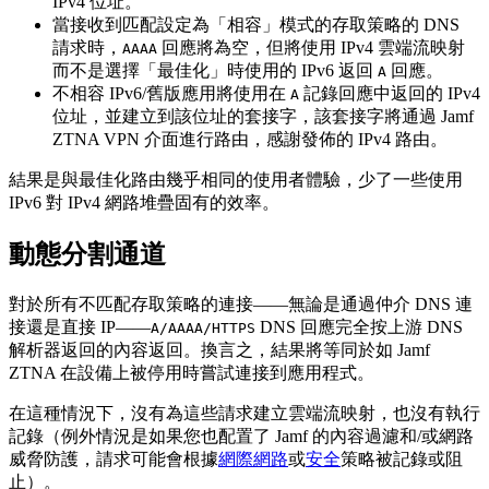
IPv4 位址。
當接收到匹配設定為「相容」模式的存取策略的 DNS
請求時，
回應將為空，但將使用 IPv4 雲端流映射
AAAA
而不是選擇「最佳化」時使用的 IPv6 返回
回應。
A
不相容 IPv6/舊版應用將使用在
記錄回應中返回的 IPv4
A
位址，並建立到該位址的套接字，該套接字將通過 Jamf
ZTNA VPN 介面進行路由，感謝發佈的 IPv4 路由。
結果是與最佳化路由幾乎相同的使用者體驗，少了一些使用
IPv6 對 IPv4 網路堆疊固有的效率。
動態分割通道
對於所有不匹配存取策略的連接——無論是通過仲介 DNS 連
接還是直接 IP——
DNS 回應完全按上游 DNS
A/AAAA/HTTPS
解析器返回的內容返回。換言之，結果將等同於如 Jamf
ZTNA 在設備上被停用時嘗試連接到應用程式。
在這種情況下，沒有為這些請求建立雲端流映射，也沒有執行
記錄（例外情況是如果您也配置了 Jamf 的內容過濾和/或網路
威脅防護，請求可能會根據
網際網路
或
安全
策略被記錄或阻
止）。