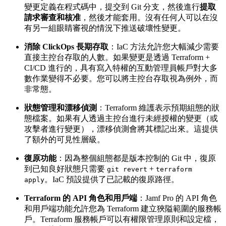
變更定義在程式碼中，提交到 Git 分支，然後進行
提取
請求審查和核准
，然後才能套用。沒有任何人可以在沒
有另一組眼睛審視的情況下推送破壞性變更。
消除 ClickOps 長期存取
：IaC 方法允許您大幅減少需要
直接主控台存取的人數。如果變更是透過 Terraform +
CI/CD 進行的，具有寫入特權的互動管理員帳戶對大多
數作業變得不必要。您可以將主控台存取視為例外，而
非常態。
狀態管理和漂移偵測
：Terraform 維護表示預期組態的狀
態檔案。如果有人透過主控台進行未經授權的變更（或
攻擊者進行變更），漂移偵測會將其標記出來。這提供
了額外的可見性層級。
復原功能
：因為整個組態都是版本控制的 Git 中，復原
到已知良好狀態只需要
+
git revert
terraform
。IaC 預設提供了已記載的復原路徑。
apply
Terraform 的 API 角色和用戶端
：Jamf Pro 的 API 角色
和用戶端功能允許您為 Terraform 建立狹隘範圍的服務帳
戶。Terraform 服務帳戶可以有權限管理原則和設定檔，