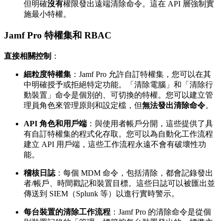
但明確
沒有
權限發出遠端清除命令。這在 API 層強制實
施最小特權。
Jamf Pro 特權集和 RBAC
直接相關控制
：
細粒度特權集
：Jamf Pro 允許自訂特權集，您可以在其
中明確授予或拒絕特定功能。「清除電腦」和「清除行
動裝置」命令是個別的、可切換的特權。您可以建立管
理員角色來管理原則和設定檔，但
無法發出清除命令
。
API 角色和用戶端
：與使用者帳戶分開，這些提供了具
有自訂特權集的程式化存取。您可以為自動化工作流程
建立 API 用戶端，這些工作流程永遠不會有破壞性功
能。
稽核日誌
：每個 MDM 命令，包括清除，都會記錄發出
者/帳戶、時間戳記和裝置目標。這些日誌可以被匯出並
傳送到 SIEM（Splunk 等）以進行實時警示。
每台裝置的清除工作流程
：Jamf Pro 的清除命令是從個