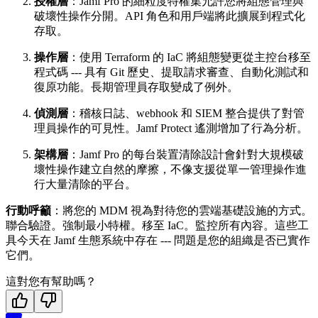
授權層
：Jamf Pro 的細粒度特權集允許您將組態管理與
破壞性操作分開。API 角色和用戶端將此擴展到程式化
存取。
操作層
：使用 Terraform 的 IaC 將組態變更從主控台移至
程式碼 --- 具有 Git 歷史、提取請求審查、自動化測試和
復原功能。長期管理員存取變成了例外。
偵測層
：稽核日誌、webhook 和 SIEM 整合提供了對管
理員操作的可見性。Jamf Protect 遙測增加了行為分析。
架構層
：Jamf Pro 的每台裝置清除設計會針對大規模破
壞性操作建立自然的摩擦，不像支援從單一管理操作進
行大量清除的平台。
行動呼籲
：將您的 MDM 視為對待您的雲端基礎設施的方式。
聯合驗證。強制最小特權。移至 IaC。監控所有內容。這些工
具今天在 Jamf 生態系統中存在 --- 問題是您的組織是否已實作
它們。
這對您有幫助嗎？