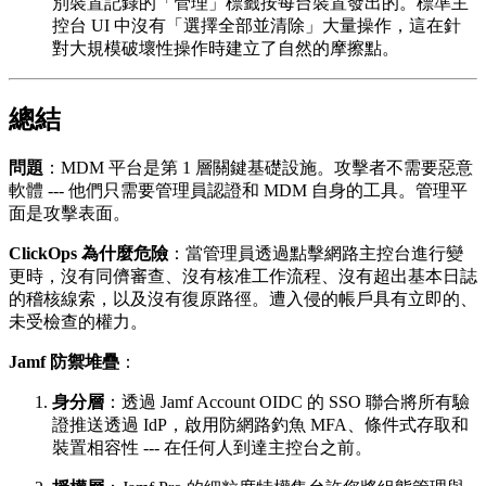
別裝置記錄的「管理」標籤按每台裝置發出的。標準主
控台 UI 中沒有「選擇全部並清除」大量操作，這在針
對大規模破壞性操作時建立了自然的摩擦點。
總結
問題
：MDM 平台是第 1 層關鍵基礎設施。攻擊者不需要惡意
軟體 --- 他們只需要管理員認證和 MDM 自身的工具。管理平
面是攻擊表面。
ClickOps 為什麼危險
：當管理員透過點擊網路主控台進行變
更時，沒有同儕審查、沒有核准工作流程、沒有超出基本日誌
的稽核線索，以及沒有復原路徑。遭入侵的帳戶具有立即的、
未受檢查的權力。
Jamf 防禦堆疊
：
身分層
：透過 Jamf Account OIDC 的 SSO 聯合將所有驗
證推送透過 IdP，啟用防網路釣魚 MFA、條件式存取和
裝置相容性 --- 在任何人到達主控台之前。