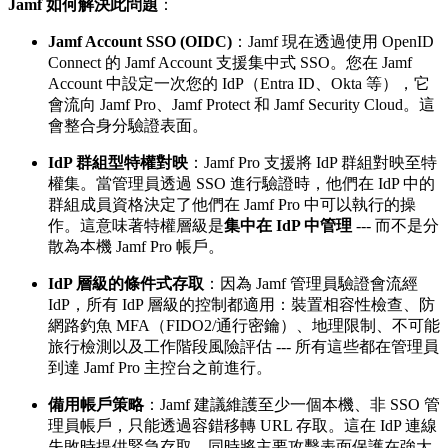
Jamf 如何解決此問題
：
Jamf Account SSO (OIDC)
：Jamf 現在透過使用 OpenID
Connect 的 Jamf Account 支援集中式 SSO。您在 Jamf
Account 中設定一次您的 IdP（Entra ID、Okta 等），它
會流向 Jamf Pro、Jamf Protect 和 Jamf Security Cloud。這
會整合身分驗證表面。
IdP 群組型特權對映
：Jamf Pro 支援將 IdP 群組對映至特
權集。當管理員透過 SSO 進行驗證時，他們在 IdP 中的
群組成員資格決定了他們在 Jamf Pro 中可以執行的操
作。這意味著特權層級是
集中在 IdP 中管理
--- 而不是分
散為本機 Jamf Pro 帳戶。
IdP 層級的條件式存取
：因為 Jamf 管理員驗證會流經
IdP，所有 IdP 層級的控制都適用：裝置相容性檢查、防
網路釣魚 MFA（FIDO2/通行密鑰）、地理限制、不可能
旅行檢測以及工作階段風險評估 --- 所有這些都在管理員
到達 Jamf Pro 主控台之前進行。
備用帳戶策略
：Jamf 建議維護至少一個本機、非 SSO 管
理員帳戶，只能透過容錯移轉 URL 存取。這在 IdP 連線
失敗時提供緊急存取，同時將主要攻擊表面保護在強大