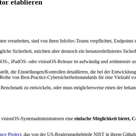
or etablieren
ten verarbeiten, sind von ihren InfoSec-Teams verpflichtet, Endpoints 
iche Sicherheit, möchten aber dennoch ein benutzerdefiniertes Sicherh
S-, iPadOS- oder visionOS-Release ist aufwändig und zeitintensiv un
ellt, die Einstellungen/Kontrollen detaillieren, die bei der Entwicklun
Reihe von Best-Practice-Cybersicherheitsstandards für eine Vielzahl 
ity Benchmark zu entwickeln, oder muss möglicherweise einen der bek
d visionOS-Systemadministratoren eine
einfache Möglichkeit bietet, C
ce Project
, das von der US-Regierungsbehörde NIST in ihrem Github-