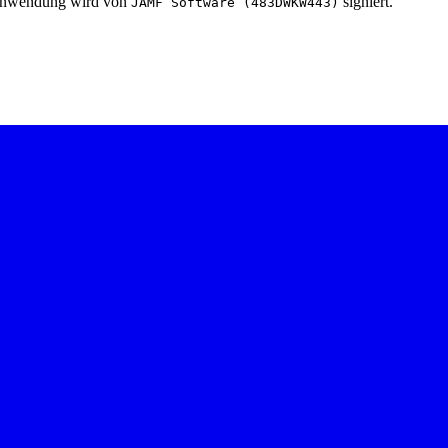
e Anwendung wird von
signiert.
JAMF Software (483DWKW443)