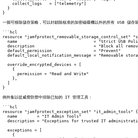
    collect_logs   = ["telemetry"]

  }

}

一個可移除儲存策略，可以封鎖除核准的加密磁碟機以外的所有 USB 儲存裝
```hcl

resource "jamfprotect_removable_storage_control_set" "s
  name                               = "Strict USB Poli
  description                        = "Block all remov
  default_permission                 = "Prevent"

  default_local_notification_message = "Removable stora
  override_encrypted_devices = [

    {

      permission = "Read and Write"

    },

  ]

}

例外集以從威脅防禦中排除已知的 IT 管理工具：

```hcl

resource "jamfprotect_exception_set" "it_admin_tools" {

  name        = "IT Admin Tools"

  description = "Exceptions for trusted IT administrati
  exceptions = [

    {
