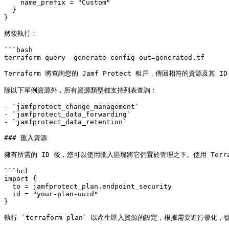
    name_prefix = "Custom"

  }

}

然後執行：

```bash

terraform query -generate-config-out=generated.tf

Terraform 將查詢您的 Jamf Protect 租戶，傳回相符的資源及其 
除以下單例資源外，所有資源類型都支持列表查詢：

- `jamfprotect_change_management`

- `jamfprotect_data_forwarding`

- `jamfprotect_data_retention`

### 匯入資源

擁有所需的 ID 後，您可以使用匯入區塊將它們置於管理之下。使用 Terrafo
```hcl

import {

  to = jamfprotect_plan.endpoint_security

  id = "your-plan-uuid"

}

執行 `terraform plan` 以產生匯入資源的設定，根據需要進行優化，從那時起