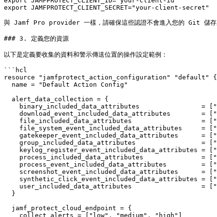
export JAMFPROTECT_CLIENT_ID="your-client-id"

export JAMFPROTECT_CLIENT_SECRET="your-client-secret"

與 Jamf Pro provider 一樣，請確保這些認證不會進入您的 Git 儲存庫。
### 3. 定義您的資源

以下是定義要收集的資料和警示傳送位置的操作設定範例：

```hcl

resource "jamfprotect_action_configuration" "default" {

  name = "Default Action Config"

  alert_data_collection = {

    binary_included_data_attributes                = ["
    download_event_included_data_attributes        = ["
    file_included_data_attributes                  = ["
    file_system_event_included_data_attributes     = ["
    gatekeeper_event_included_data_attributes      = ["
    group_included_data_attributes                 = ["
    keylog_register_event_included_data_attributes = ["
    process_included_data_attributes               = ["
    process_event_included_data_attributes         = ["
    screenshot_event_included_data_attributes      = ["
    synthetic_click_event_included_data_attributes = ["
    user_included_data_attributes                  = ["
  }

  jamf_protect_cloud_endpoint = {

    collect_alerts = ["low", "medium", "high"]
