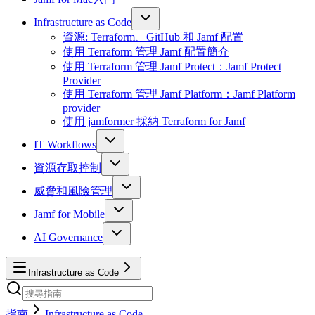
Infrastructure as Code
資源: Terraform、GitHub 和 Jamf 配置
使用 Terraform 管理 Jamf 配置簡介
使用 Terraform 管理 Jamf Protect：Jamf Protect
Provider
使用 Terraform 管理 Jamf Platform：Jamf Platform
provider
使用 jamformer 採納 Terraform for Jamf
IT Workflows
資源存取控制
威脅和風險管理
Jamf for Mobile
AI Governance
Infrastructure as Code
指南
Infrastructure as Code