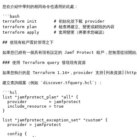
您在介紹中學到的相同命令也適用於此處：

```bash

terraform init       # 初始化並下載 provider

terraform plan       # 檢查將建立、變更或銷毀的內容

terraform apply      # 套用變更（將要求您確認）

## 使現有租戶置於管理之下

如果您已經有一個具有現有設定的 Jamf Protect 租戶，您無需從頭開始。p
### 使用 Terraform query 發現現有資源

如果您執行的是 Terraform 1.14+，provider 支持[列表資源](htt
建立查詢檔案（例如 `discover.tfquery.hcl`）：

```hcl

list "jamfprotect_plan" "all" {

  provider         = jamfprotect

  include_resource = true

}

list "jamfprotect_exception_set" "custom" {

  provider = jamfprotect

  config {
