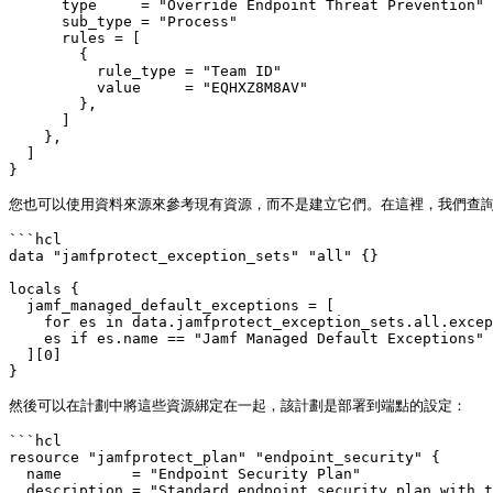
      type     = "Override Endpoint Threat Prevention"

      sub_type = "Process"

      rules = [

        {

          rule_type = "Team ID"

          value     = "EQHXZ8M8AV"

        },

      ]

    },

  ]

}

您也可以使用資料來源來參考現有資源，而不是建立它們。在這裡，我們查詢租戶中已存在的
```hcl

data "jamfprotect_exception_sets" "all" {}

locals {

  jamf_managed_default_exceptions = [

    for es in data.jamfprotect_exception_sets.all.excep
    es if es.name == "Jamf Managed Default Exceptions"

  ][0]

}

然後可以在計劃中將這些資源綁定在一起，該計劃是部署到端點的設定：

```hcl

resource "jamfprotect_plan" "endpoint_security" {

  name        = "Endpoint Security Plan"

  description = "Standard endpoint security plan with t