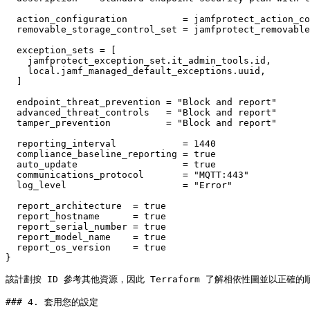
  action_configuration          = jamfprotect_action_co
  removable_storage_control_set = jamfprotect_removable
  exception_sets = [

    jamfprotect_exception_set.it_admin_tools.id,

    local.jamf_managed_default_exceptions.uuid,

  ]

  endpoint_threat_prevention = "Block and report"

  advanced_threat_controls   = "Block and report"

  tamper_prevention          = "Block and report"

  reporting_interval            = 1440

  compliance_baseline_reporting = true

  auto_update                   = true

  communications_protocol       = "MQTT:443"

  log_level                     = "Error"

  report_architecture  = true

  report_hostname      = true

  report_serial_number = true

  report_model_name    = true

  report_os_version    = true

}

該計劃按 ID 參考其他資源，因此 Terraform 了解相依性圖並以正確的
### 4. 套用您的設定
