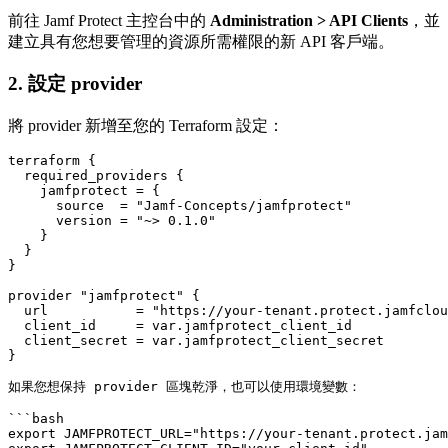
前往 Jamf Protect 主控台中的
Administration > API Clients
，並
建立具有您想要管理的資源所需權限的新 API 客戶端。
2. 設定 provider
將 provider 新增至您的 Terraform 設定：
terraform {

  required_providers {

    jamfprotect = {

      source  = "Jamf-Concepts/jamfprotect"

      version = "~> 0.1.0"

    }

  }

}

provider "jamfprotect" {

  url           = "https://your-tenant.protect.jamfclou
  client_id     = var.jamfprotect_client_id

  client_secret = var.jamfprotect_client_secret

}

如果您想保持 provider 區塊乾淨，也可以使用環境變數：

```bash

export JAMFPROTECT_URL="https://your-tenant.protect.jam