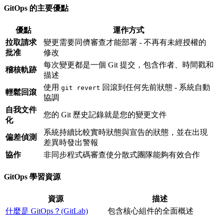
GitOps 的主要優點
優點
運作方式
拉取請求
變更需要同儕審查才能部署 - 不再有未經授權的
批准
修改
每次變更都是一個 Git 提交，包含作者、時間戳和
稽核軌跡
描述
使用
回滾到任何先前狀態 - 系統自動
git revert
輕鬆回滾
協調
自我文件
您的 Git 歷史記錄就是您的變更文件
化
系統持續比較實時狀態與宣告的狀態，並在出現
偏差偵測
差異時發出警報
協作
非同步程式碼審查使分散式團隊能夠有效合作
GitOps 學習資源
資源
描述
什麼是 GitOps？(GitLab)
包含核心組件的全面概述