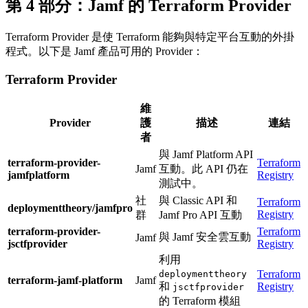
第 4 部分：Jamf 的 Terraform Provider
Terraform Provider 是使 Terraform 能夠與特定平台互動的外掛
程式。以下是 Jamf 產品可用的 Provider：
Terraform Provider
維
Provider
護
描述
連結
者
與 Jamf Platform API
terraform-provider-
Terraform
Jamf
互動。此 API 仍在
jamfplatform
Registry
測試中。
社
與 Classic API 和
Terraform
deploymenttheory/jamfpro
Registry
群
Jamf Pro API 互動
terraform-provider-
Terraform
與 Jamf 安全雲互動
Jamf
jsctfprovider
Registry
利用
Terraform
deploymenttheory
terraform-jamf-platform
Jamf
和
Registry
jsctfprovider
的 Terraform 模組