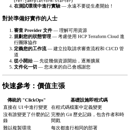
(
)
ref-jamfplatform-starter
在測試環境中進行實驗
— 永遠不要從生產開始！
對於準備好實作的人士
審查 Provider 文件
— 理解可用資源
規劃您的狀態管理
— 考慮使用 HCP Terraform Cloud 進
行團隊協作
定義您的工作流
— 建立拉取請求審查流程和 CI/CD 管
道
從小開始
— 先從幾個資源開始，逐漸擴展
文件化一切
— 您未來的自己會感謝您
快速參考：價值主張
傳統的 "ClickOps"
基礎設施即程式碼
直接在 UI 中進行變更
在程式碼檔案中定義變更
沒有誰變更了什麼的記
完整的 Git 歷史記錄，包含作者和時
錄
間戳
難以複製環境
每次都進行相同的部署