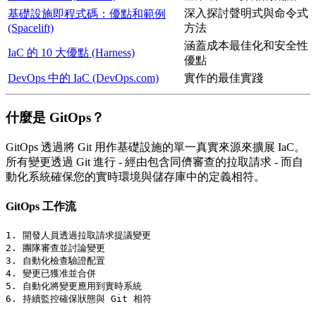
深入探討聲明式與命令式
基礎設施即程式碼：優點和範例
(Spacelift)
方法
涵蓋成本最佳化和安全性
IaC 的 10 大優點 (Harness)
優點
DevOps 中的 IaC (DevOps.com)
實作的最佳實踐
什麼是 GitOps？
GitOps 透過將 Git 用作基礎設施的單一真實來源來擴展 IaC。
所有變更透過 Git 進行 - 經由包含同儕審查的拉取請求 - 而自
動化系統確保您的實時環境與儲存庫中的定義相符。
GitOps 工作流
1. 開發人員透過拉取請求提議變更

2. 團隊審查並討論變更

3. 自動化檢查驗證配置

4. 變更已獲准並合併

5. 自動化將變更應用到實時系統
