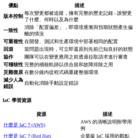
優點
描述
每次變更都被追蹤，擁有完整的歷史記錄 - 誰變更
版本控制
了什麼、何時以及為什麼
消除「配置偏差」，即環境逐漸與預期狀態產生偏
一致性
離的情況
可重複性
在開發、測試和生產環境中部署相同的配置
回滾
當問題出現時，可立即還原到先前已知良好的狀態
協作
團隊可以在變更應用之前透過拉取請求進行審查
可稽核性
完整的稽核軌跡以供合規和故障排除之用
災難復原
在數分鐘內從程式碼重建整個環境
減少人為
自動化消除手動設定錯誤
錯誤
IaC 學習資源
資源
描述
AWS 的清晰說明附帶用
什麼是 IaC？(AWS)
例
什麼是 IaC？(Red Hat)
企業級 IaC 採用的觀點