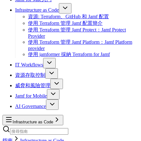
Infrastructure as Code
資源: Terraform、GitHub 和 Jamf 配置
使用 Terraform 管理 Jamf 配置簡介
使用 Terraform 管理 Jamf Protect：Jamf Protect
Provider
使用 Terraform 管理 Jamf Platform：Jamf Platform
provider
使用 jamformer 採納 Terraform for Jamf
IT Workflows
資源存取控制
威脅和風險管理
Jamf for Mobile
AI Governance
Infrastructure as Code
指南
Infrastructure as Code