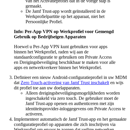
van het Activatieprofiel dat in de vorige stap is
gemaakt.
De Jamf Trust-app wordt geïnstalleerd in de
Werkprofielpartitie op het apparaat, niet het
Persoonlijke Profiel.
Info: Per-App VPN op Werkprofiel voor Gemengd
Gebruik op Bedrijfseigen Apparaten
Hoewel u Per-App VPN kunt gebruiken voor apps
binnen het Werkprofiel, raden wij aan de
standaardconfiguratie te gebruiken om Private Access
en Dreigingsbeveiliging beschikbaar te maken voor alle
apps en netwerkverkeer binnen het Werkprofiel.
Definieer een nieuw Android-configuratieprofiel in uw MDM
dat
Zero Touch-activering van Jamf Trust inschakelt
en wijs
dit profiel toe aan uw doelapparaten.
Alleen dreigingsbeveiligingsmogelijkheden worden
ingeschakeld via zero touch. De gebruiker moet de
Jamf Trust-app openen en authenticeren met zijn
identiteitsprovider-inloggegevens om Private Access te
activeren.
Implementeer automatisch de Jamf Trust-app en het gemaakte
configuratieprofiel op apparaten die zich inschrijven via
Werkprofiel om ervoor te zorgen dat veilige netwerken