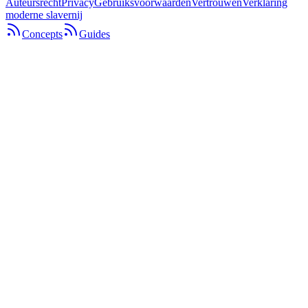
Auteursrecht
Privacy
Gebruiksvoorwaarden
Vertrouwen
Verklaring
moderne slavernij
Concepts
Guides