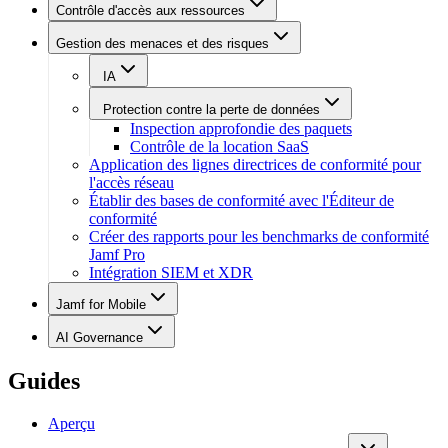
Contrôle d'accès aux ressources
Gestion des menaces et des risques
IA
Protection contre la perte de données
Inspection approfondie des paquets
Contrôle de la location SaaS
Application des lignes directrices de conformité pour
l'accès réseau
Établir des bases de conformité avec l'Éditeur de
conformité
Créer des rapports pour les benchmarks de conformité
Jamf Pro
Intégration SIEM et XDR
Jamf for Mobile
AI Governance
Guides
Aperçu