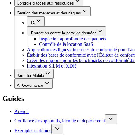
Contrôle d'accès aux ressources
Gestion des menaces et des risques
IA
Protection contre la perte de données
Inspection approfondie des paquets
Contrôle de la location SaaS
Application des lignes directrices de conformité pour l'a
Établir des bases de conformité avec l'Éditeur de conform
Créer des rapports pour les benchmarks de conformité J
Intégration SIEM et XDR
Jamf for Mobile
AI Governance
Guides
Aperçu
Confiance des appareils, identité et déploiement
Exemples et démos