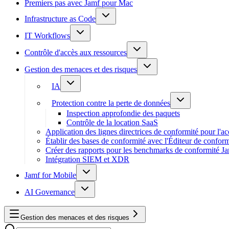
Premiers pas avec Jamf pour Mac
Infrastructure as Code
IT Workflows
Contrôle d'accès aux ressources
Gestion des menaces et des risques
IA
Protection contre la perte de données
Inspection approfondie des paquets
Contrôle de la location SaaS
Application des lignes directrices de conformité pour l'a
Établir des bases de conformité avec l'Éditeur de conform
Créer des rapports pour les benchmarks de conformité J
Intégration SIEM et XDR
Jamf for Mobile
AI Governance
Gestion des menaces et des risques