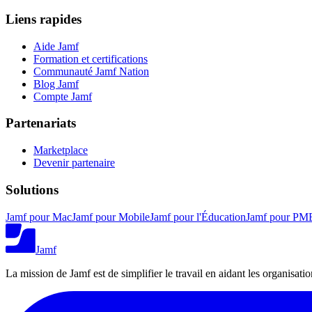
Liens rapides
Aide Jamf
Formation et certifications
Communauté Jamf Nation
Blog Jamf
Compte Jamf
Partenariats
Marketplace
Devenir partenaire
Solutions
Jamf pour Mac
Jamf pour Mobile
Jamf pour l'Éducation
Jamf pour PM
Jamf
La mission de Jamf est de simplifier le travail en aidant les organisati