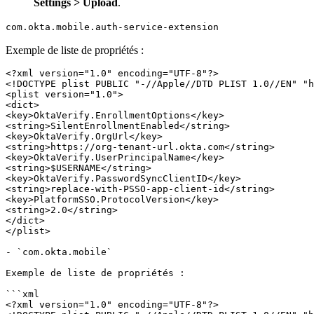
Settings > Upload
.
com.okta.mobile.auth-service-extension
Exemple de liste de propriétés :
<?xml version="1.0" encoding="UTF-8"?>

<!DOCTYPE plist PUBLIC "-//Apple//DTD PLIST 1.0//EN" "h
<plist version="1.0">

<dict>

<key>OktaVerify.EnrollmentOptions</key>

<string>SilentEnrollmentEnabled</string>

<key>OktaVerify.OrgUrl</key>

<string>https://org-tenant-url.okta.com</string>

<key>OktaVerify.UserPrincipalName</key>

<string>$USERNAME</string>

<key>OktaVerify.PasswordSyncClientID</key>

<string>replace-with-PSSO-app-client-id</string>

<key>PlatformSSO.ProtocolVersion</key>

<string>2.0</string>

</dict>

</plist>

- `com.okta.mobile`

Exemple de liste de propriétés :

```xml

<?xml version="1.0" encoding="UTF-8"?>
