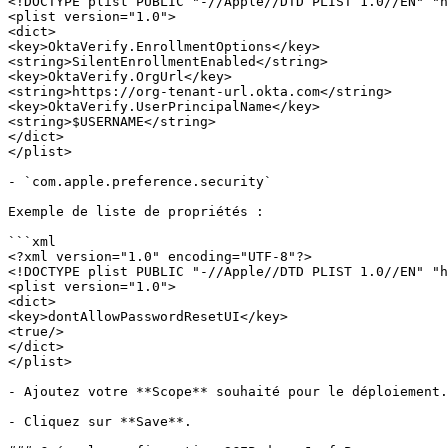
<!DOCTYPE plist PUBLIC "-//Apple//DTD PLIST 1.0//EN" "h
<plist version="1.0">

<dict>

<key>OktaVerify.EnrollmentOptions</key>

<string>SilentEnrollmentEnabled</string>

<key>OktaVerify.OrgUrl</key>

<string>https://org-tenant-url.okta.com</string>

<key>OktaVerify.UserPrincipalName</key>

<string>$USERNAME</string>

</dict>

</plist>

- `com.apple.preference.security`

Exemple de liste de propriétés :

```xml

<?xml version="1.0" encoding="UTF-8"?>

<!DOCTYPE plist PUBLIC "-//Apple//DTD PLIST 1.0//EN" "h
<plist version="1.0">

<dict>

<key>dontAllowPasswordResetUI</key>

<true/>

</dict>

</plist>

- Ajoutez votre **Scope** souhaité pour le déploiement.

- Cliquez sur **Save**.
