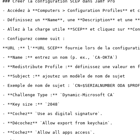
### Créer la configuration SCEP dans Jamf Pro

- Accédez à **Computers > Configuration Profiles** et c
- Définissez un **Name**, une **Description** et une **
- Allez à la charge utile **SCEP** et cliquez sur **Con
- Configurez comme suit :

**URL :** l'**URL SCEP** fournie lors de la configurati
- **Name :** entrez un nom (p. ex., `CA-OKTA`)

- **Redistribute Profile :** définissez une valeur en f
- **Subject :** ajoutez un modèle de nom de sujet

- Exemple de nom de sujet : `CN=$SERIALNUMBER ODA $PROF
- **Challenge Type :** `Dynamic-Microsoft CA`

- **Key size :** `2048`

- **Cochez** `Use as digital signature`.

- **Décochez** `Allow export from keychain`.

- **Cochez** `Allow all apps access`.
