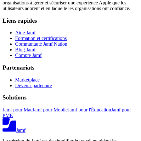
organisations à gérer et sécuriser une expérience Apple que les
utilisateurs adorent et en laquelle les organisations ont confiance.
Liens rapides
Aide Jamf
Formation et certifications
Communauté Jamf Nation
Blog Jamf
Compte Jamf
Partenariats
Marketplace
Devenir partenaire
Solutions
Jamf pour Mac
Jamf pour Mobile
Jamf pour l'Éducation
Jamf pour
PME
Jamf
La mission de Jamf est de simplifier le travail en aidant les