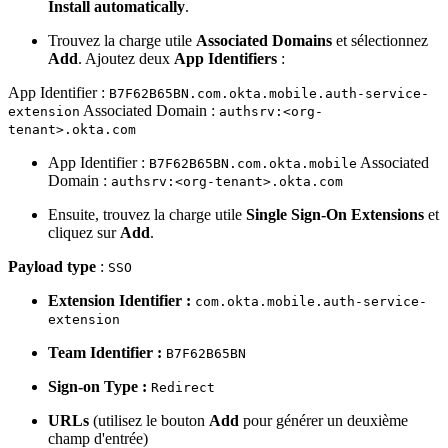
Install automatically
.
Trouvez la charge utile
Associated Domains
et sélectionnez
Add
. Ajoutez deux
App Identifiers
:
App Identifier :
B7F62B65BN.com.okta.mobile.auth-service-
Associated Domain :
extension
authsrv:<org-
tenant>.okta.com
App Identifier :
Associated
B7F62B65BN.com.okta.mobile
Domain :
authsrv:<org-tenant>.okta.com
Ensuite, trouvez la charge utile
Single Sign-On Extensions
et
cliquez sur
Add
.
Payload type
:
SSO
Extension Identifier :
com.okta.mobile.auth-service-
extension
Team Identifier :
B7F62B65BN
Sign-on Type :
Redirect
URLs
(utilisez le bouton
Add
pour générer un deuxième
champ d'entrée)