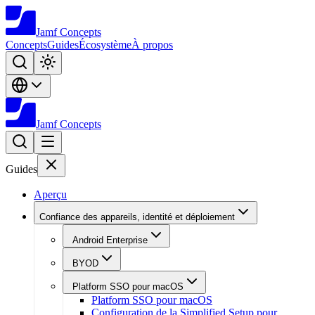
Jamf
Concepts
Concepts
Guides
Écosystème
À propos
Jamf
Concepts
Guides
Aperçu
Confiance des appareils, identité et déploiement
Android Enterprise
BYOD
Platform SSO pour macOS
Platform SSO pour macOS
Configuration de la Simplified Setup pour