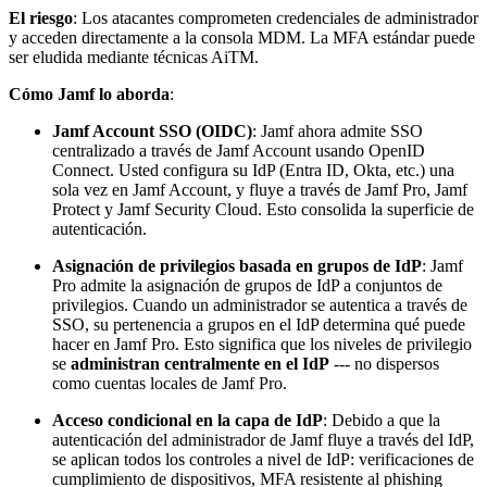
El riesgo
: Los atacantes comprometen credenciales de administrador
y acceden directamente a la consola MDM. La MFA estándar puede
ser eludida mediante técnicas AiTM.
Cómo Jamf lo aborda
:
Jamf Account SSO (OIDC)
: Jamf ahora admite SSO
centralizado a través de Jamf Account usando OpenID
Connect. Usted configura su IdP (Entra ID, Okta, etc.) una
sola vez en Jamf Account, y fluye a través de Jamf Pro, Jamf
Protect y Jamf Security Cloud. Esto consolida la superficie de
autenticación.
Asignación de privilegios basada en grupos de IdP
: Jamf
Pro admite la asignación de grupos de IdP a conjuntos de
privilegios. Cuando un administrador se autentica a través de
SSO, su pertenencia a grupos en el IdP determina qué puede
hacer en Jamf Pro. Esto significa que los niveles de privilegio
se
administran centralmente en el IdP
--- no dispersos
como cuentas locales de Jamf Pro.
Acceso condicional en la capa de IdP
: Debido a que la
autenticación del administrador de Jamf fluye a través del IdP,
se aplican todos los controles a nivel de IdP: verificaciones de
cumplimiento de dispositivos, MFA resistente al phishing