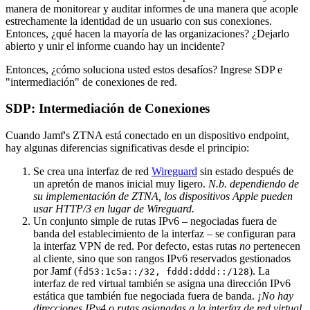
manera de monitorear y auditar informes de una manera que acople
estrechamente la identidad de un usuario con sus conexiones.
Entonces, ¿qué hacen la mayoría de las organizaciones? ¿Dejarlo
abierto y unir el informe cuando hay un incidente?
Entonces, ¿cómo soluciona usted estos desafíos? Ingrese SDP e
"intermediación" de conexiones de red.
SDP: Intermediación de Conexiones
Cuando Jamf's ZTNA está conectado en un dispositivo endpoint,
hay algunas diferencias significativas desde el principio:
Se crea una interfaz de red
Wireguard
sin estado después de
un apretón de manos inicial muy ligero.
N.b. dependiendo de
su implementación de ZTNA, los dispositivos Apple pueden
usar HTTP/3 en lugar de Wireguard.
Un conjunto simple de rutas IPv6 – negociadas fuera de
banda del establecimiento de la interfaz – se configuran para
la interfaz VPN de red. Por defecto, estas rutas
no
pertenecen
al cliente, sino que son rangos IPv6 reservados gestionados
por Jamf (
). La
fd53:1c5a::/32, fddd:dddd::/128
interfaz de red virtual también se asigna una dirección IPv6
estática que también fue negociada fuera de banda.
¡No hay
direcciones IPv4 o rutas asignadas a la interfaz de red virtual