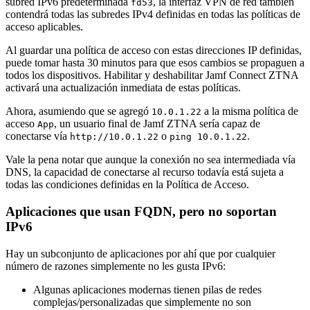
subred IPv6 predeterminada
, la interfaz VPN de red también
fd53
contendrá todas las subredes IPv4 definidas en todas las políticas de
acceso aplicables.
Al guardar una política de acceso con estas direcciones IP definidas,
puede tomar hasta 30 minutos para que esos cambios se propaguen a
todos los dispositivos. Habilitar y deshabilitar Jamf Connect ZTNA
activará una actualización inmediata de estas políticas.
Ahora, asumiendo que se agregó
a la misma política de
10.0.1.22
acceso
, un usuario final de Jamf ZTNA sería capaz de
App
conectarse vía
o
.
http://10.0.1.22
ping 10.0.1.22
Vale la pena notar que aunque la conexión no sea intermediada vía
DNS, la capacidad de conectarse al recurso todavía está sujeta a
todas las condiciones definidas en la Política de Acceso.
Aplicaciones que usan FQDN, pero no soportan
IPv6
Hay un subconjunto de aplicaciones por ahí que por cualquier
número de razones simplemente no les gusta IPv6:
Algunas aplicaciones modernas tienen pilas de redes
complejas/personalizadas que simplemente no son