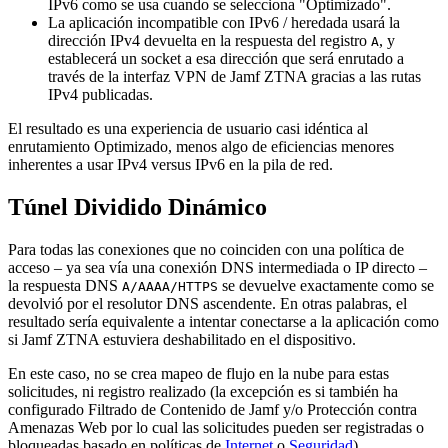
IPv6 como se usa cuando se selecciona "Optimizado".
La aplicación incompatible con IPv6 / heredada usará la
dirección IPv4 devuelta en la respuesta del registro
, y
A
establecerá un socket a esa dirección que será enrutado a
través de la interfaz VPN de Jamf ZTNA gracias a las rutas
IPv4 publicadas.
El resultado es una experiencia de usuario casi idéntica al
enrutamiento Optimizado, menos algo de eficiencias menores
inherentes a usar IPv4 versus IPv6 en la pila de red.
Túnel Dividido Dinámico
Para todas las conexiones que no coinciden con una política de
acceso – ya sea vía una conexión DNS intermediada o IP directo –
la respuesta DNS
se devuelve exactamente como se
A/AAAA/HTTPS
devolvió por el resolutor DNS ascendente. En otras palabras, el
resultado sería equivalente a intentar conectarse a la aplicación como
si Jamf ZTNA estuviera deshabilitado en el dispositivo.
En este caso, no se crea mapeo de flujo en la nube para estas
solicitudes, ni registro realizado (la excepción es si también ha
configurado Filtrado de Contenido de Jamf y/o Protección contra
Amenazas Web por lo cual las solicitudes pueden ser registradas o
bloqueadas basado en políticas de
Internet
o
Seguridad
).