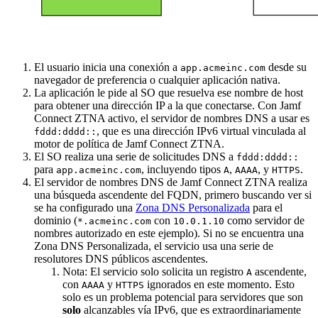
El usuario inicia una conexión a
desde su
app.acmeinc.com
navegador de preferencia o cualquier aplicación nativa.
La aplicación le pide al SO que resuelva ese nombre de host
para obtener una dirección IP a la que conectarse. Con Jamf
Connect ZTNA activo, el servidor de nombres DNS a usar es
, que es una dirección IPv6 virtual vinculada al
fddd:dddd::
motor de política de Jamf Connect ZTNA.
El SO realiza una serie de solicitudes DNS a
fddd:dddd::
para
, incluyendo tipos
,
, y
.
app.acmeinc.com
A
AAAA
HTTPS
El servidor de nombres DNS de Jamf Connect ZTNA realiza
una búsqueda ascendente del FQDN, primero buscando ver si
se ha configurado una
Zona DNS Personalizada
para el
dominio (
con
como servidor de
*.acmeinc.com
10.0.1.10
nombres autorizado en este ejemplo). Si no se encuentra una
Zona DNS Personalizada, el servicio usa una serie de
resolutores DNS públicos ascendentes.
Nota: El servicio solo solicita un registro
ascendente,
A
con
y
ignorados en este momento. Esto
AAAA
HTTPS
solo es un problema potencial para servidores que son
solo
alcanzables vía IPv6, que es extraordinariamente