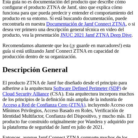
Esta guía no es documentación del producto que describe cómo
configurar el producto ZTNA de Jamf, sino que explica cómo
funciona para que pueda predecir y entender el comportamiento del
producto en su entorno. Si está buscando documentación, puede
encontrarla en nuestra
Documentación de Jamf Connect ZTNA
, o si
desea ver primero una descripción general técnica en video del
producto, vea la presentación
JNUC 2021 Jamf ZTNA Deep Dive
.
Recomendamos altamente que lea (¡y guarde en marcadores!) esta
guía si está utilizando Jamf Connect ZTNA en capacidad de
producción dentro de su organización.
Descripción General
El producto ZTNA de Jamf fue diseñado desde el principio para
adherirse a la arquitectura
Software Defined Perimeter (SDP)
de
Cloud Security Alliance
(CSA). Esta arquitectura incorpora muchos
de los principios de la definición más amplia de la industria de
Acceso a Red de Confianza Cero (ZTNA)
, incluyendo Acceso con
Mínimos Privilegios, Acceso Basado en Roles, Verificación de
Identidad Multifactor, Confianza del Dispositivo, y mucho más. El
producto fue construido originalmente por Wandera y adquirido por
la plataforma de seguridad de Jamf en julio de 2021.
Entonces, aunque Jamf Connect ZTNA comparte muchos de los