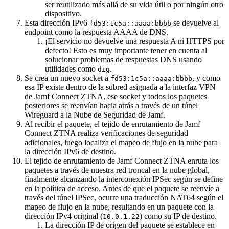
ser reutilizado más allá de su vida útil o por ningún otro
dispositivo.
Esta dirección IPv6
se devuelve al
fd53:1c5a::aaaa:bbbb
endpoint como la respuesta AAAA de DNS.
¡El servicio no devuelve una respuesta A ni HTTPS por
defecto! Esto es muy importante tener en cuenta al
solucionar problemas de respuestas DNS usando
utilidades como
.
dig
Se crea un nuevo socket a
, y como
fd53:1c5a::aaaa:bbbb
esa IP existe dentro de la subred asignada a la interfaz VPN
de Jamf Connect ZTNA, ese socket y todos los paquetes
posteriores se reenvían hacia atrás a través de un túnel
Wireguard a la Nube de Seguridad de Jamf.
Al recibir el paquete, el tejido de enrutamiento de Jamf
Connect ZTNA realiza verificaciones de seguridad
adicionales, luego localiza el mapeo de flujo en la nube para
la dirección IPv6 de destino.
El tejido de enrutamiento de Jamf Connect ZTNA enruta los
paquetes a través de nuestra red troncal en la nube global,
finalmente alcanzando la interconexión IPSec según se define
en la política de acceso. Antes de que el paquete se reenvíe a
través del túnel IPSec, ocurre una traducción NAT64 según el
mapeo de flujo en la nube, resultando en un paquete con la
dirección IPv4 original (
) como su IP de destino.
10.0.1.22
La dirección IP de origen del paquete se establece en