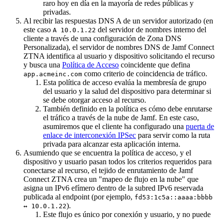
raro hoy en día en la mayoría de redes públicas y
privadas.
Al recibir las respuestas DNS A de un servidor autorizado (en
este caso
del servidor de nombres interno del
A 10.0.1.22
cliente a través de una configuración de Zona DNS
Personalizada), el servidor de nombres DNS de Jamf Connect
ZTNA identifica al usuario y dispositivo solicitando el recurso
y busca una
Política de Acceso
coincidente que defina
como criterio de coincidencia de tráfico.
app.acmeinc.com
Esta política de acceso evalúa la membresía de grupo
del usuario y la salud del dispositivo para determinar si
se debe otorgar acceso al recurso.
También definido en la política es cómo debe enrutarse
el tráfico a través de la nube de Jamf. En este caso,
asumiremos que el cliente ha configurado una
puerta de
enlace de interconexión IPSec
para servir como la ruta
privada para alcanzar esta aplicación interna.
Asumiendo que se encuentra la política de acceso, y el
dispositivo y usuario pasan todos los criterios requeridos para
conectarse al recurso, el tejido de enrutamiento de Jamf
Connect ZTNA crea un "mapeo de flujo en la nube" que
asigna un IPv6 efímero dentro de la subred IPv6 reservada
publicada al endpoint (por ejemplo,
fd53:1c5a::aaaa:bbbb
).
↔ 10.0.1.22
Este flujo es único por conexión y usuario, y no puede