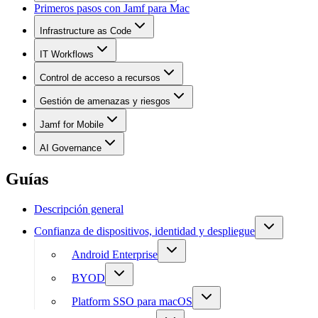
Primeros pasos con Jamf para Mac
Infrastructure as Code
IT Workflows
Control de acceso a recursos
Gestión de amenazas y riesgos
Jamf for Mobile
AI Governance
Guías
Descripción general
Confianza de dispositivos, identidad y despliegue
Android Enterprise
BYOD
Platform SSO para macOS