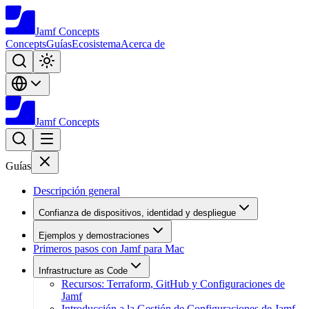
Jamf
Concepts
Concepts
Guías
Ecosistema
Acerca de
Jamf
Concepts
Guías
Descripción general
Confianza de dispositivos, identidad y despliegue
Ejemplos y demostraciones
Primeros pasos con Jamf para Mac
Infrastructure as Code
Recursos: Terraform, GitHub y Configuraciones de
Jamf
Introducción a la Gestión de Configuraciones de Jamf