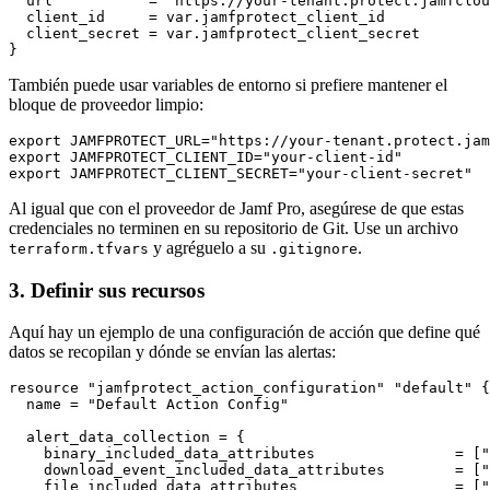
  url           = "https://your-tenant.protect.jamfclou
  client_id     = var.jamfprotect_client_id

  client_secret = var.jamfprotect_client_secret

También puede usar variables de entorno si prefiere mantener el
bloque de proveedor limpio:
export JAMFPROTECT_URL="https://your-tenant.protect.jam
export JAMFPROTECT_CLIENT_ID="your-client-id"

Al igual que con el proveedor de Jamf Pro, asegúrese de que estas
credenciales no terminen en su repositorio de Git. Use un archivo
y agréguelo a su
.
terraform.tfvars
.gitignore
3. Definir sus recursos
Aquí hay un ejemplo de una configuración de acción que define qué
datos se recopilan y dónde se envían las alertas:
resource "jamfprotect_action_configuration" "default" {

  name = "Default Action Config"

  alert_data_collection = {

    binary_included_data_attributes                = ["
    download_event_included_data_attributes        = ["
    file_included_data_attributes                  = ["