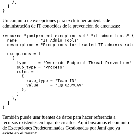
    },

  ]

Un conjunto de excepciones para excluir herramientas de
administración de IT conocidas de la prevención de amenazas:
resource "jamfprotect_exception_set" "it_admin_tools" {

  name        = "IT Admin Tools"

  description = "Exceptions for trusted IT administrati
  exceptions = [

    {

      type     = "Override Endpoint Threat Prevention"

      sub_type = "Process"

      rules = [

        {

          rule_type = "Team ID"

          value     = "EQHXZ8M8AV"

        },

      ]

    },

  ]

También puede usar fuentes de datos para hacer referencia a
recursos existentes en lugar de crearlos. Aquí buscamos el conjunto
de Excepciones Predeterminadas Gestionadas por Jamf que ya
existe en el tenant: