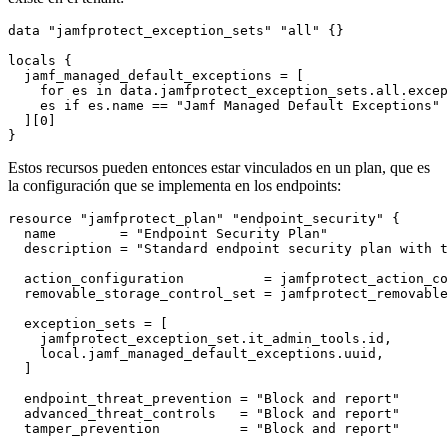
data "jamfprotect_exception_sets" "all" {}

locals {

  jamf_managed_default_exceptions = [

    for es in data.jamfprotect_exception_sets.all.excep
    es if es.name == "Jamf Managed Default Exceptions"

  ][0]

Estos recursos pueden entonces estar vinculados en un plan, que es
la configuración que se implementa en los endpoints:
resource "jamfprotect_plan" "endpoint_security" {

  name        = "Endpoint Security Plan"

  description = "Standard endpoint security plan with t
  action_configuration          = jamfprotect_action_co
  removable_storage_control_set = jamfprotect_removable
  exception_sets = [

    jamfprotect_exception_set.it_admin_tools.id,

    local.jamf_managed_default_exceptions.uuid,

  ]

  endpoint_threat_prevention = "Block and report"

  advanced_threat_controls   = "Block and report"

  tamper_prevention          = "Block and report"
