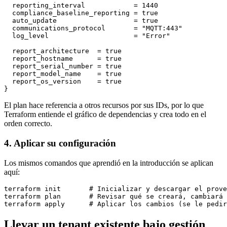
  reporting_interval            = 1440

  compliance_baseline_reporting = true

  auto_update                   = true

  communications_protocol       = "MQTT:443"

  log_level                     = "Error"

  report_architecture  = true

  report_hostname      = true

  report_serial_number = true

  report_model_name    = true

  report_os_version    = true

El plan hace referencia a otros recursos por sus IDs, por lo que
Terraform entiende el gráfico de dependencias y crea todo en el
orden correcto.
4. Aplicar su configuración
Los mismos comandos que aprendió en la introducción se aplican
aquí:
terraform init       # Inicializar y descargar el prove
terraform plan       # Revisar qué se creará, cambiará 
Llevar un tenant existente bajo gestión