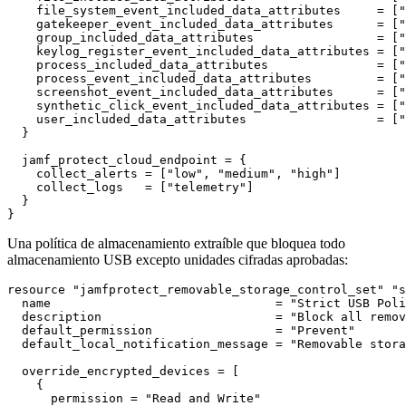
    file_system_event_included_data_attributes     = ["
    gatekeeper_event_included_data_attributes      = ["
    group_included_data_attributes                 = ["
    keylog_register_event_included_data_attributes = ["
    process_included_data_attributes               = ["
    process_event_included_data_attributes         = ["
    screenshot_event_included_data_attributes      = ["
    synthetic_click_event_included_data_attributes = ["
    user_included_data_attributes                  = ["
  }

  jamf_protect_cloud_endpoint = {

    collect_alerts = ["low", "medium", "high"]

    collect_logs   = ["telemetry"]

  }

Una política de almacenamiento extraíble que bloquea todo
almacenamiento USB excepto unidades cifradas aprobadas:
resource "jamfprotect_removable_storage_control_set" "s
  name                               = "Strict USB Poli
  description                        = "Block all remov
  default_permission                 = "Prevent"

  default_local_notification_message = "Removable stora
  override_encrypted_devices = [

    {

      permission = "Read and Write"
