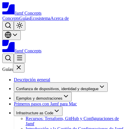
Jamf
Concepts
Concepts
Guías
Ecosistema
Acerca de
Jamf
Concepts
Guías
Descripción general
Confianza de dispositivos, identidad y despliegue
Ejemplos y demostraciones
Primeros pasos con Jamf para Mac
Infrastructure as Code
Recursos: Terraform, GitHub y Configuraciones de
Jamf
Introducción a la Gestión de Configuraciones de Jamf