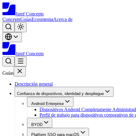
Jamf
Concepts
Concepts
Guías
Ecosistema
Acerca de
Jamf
Concepts
Guías
Descripción general
Confianza de dispositivos, identidad y despliegue
Android Enterprise
Dispositivos Android Completamente Administra
Perfil de trabajo para dispositivos corporativos de
BYOD
Platform SSO para macOS