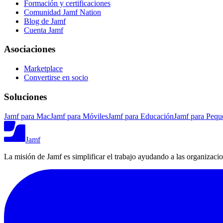
Formación y certificaciones
Comunidad Jamf Nation
Blog de Jamf
Cuenta Jamf
Asociaciones
Marketplace
Convertirse en socio
Soluciones
Jamf para Mac
Jamf para Móviles
Jamf para Educación
Jamf para Pequ
Jamf
La misión de Jamf es simplificar el trabajo ayudando a las organizaci