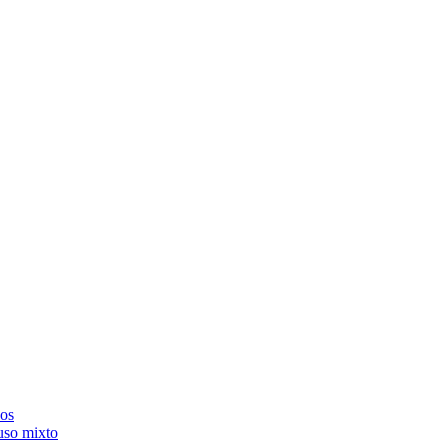
dos
 uso mixto