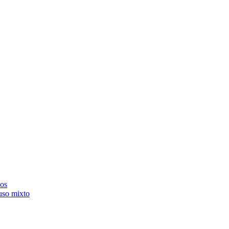
dos
 uso mixto