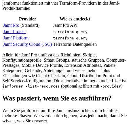
jamformer funktioniert mit vier Terraform-Providern in der Jamf-
Produktfamilie:
Provider
Wie es entdeckt
Jamf Pro
(Standard)
Jamf Pro API
Jamf Protect
terraform query
Jamf Platform
terraform query
Jamf Security Cloud (JSC)
Terraform-Datenquellen
Allein für Jamf Pro umfasst das Richtlinien, Skripte,
Konfigurationsprofile, Smart Groups, statische Gruppen, Computer-
Prestages, Mobile Device Profile, Extension Attributes, Pakete,
Kategorien, Gebäude, Abteilungen und vieles mehr — plus
Einstellungen wie Client Check-In, Cloud Distribution Point und
Self Service-Konfiguration. Die autoritative, immer aktuelle Liste ist
(optional gefiltert mit
).
jamformer -list-resources
-provider
Was passiert, wenn Sie es ausführen?
Wenn Sie jamformer auf Ihre Jamf-Instanz richten, durchläuft es
mehrere Phasen. Wir werden durchgehen, was jede macht, damit Sie
wissen, was Sie erwartet.