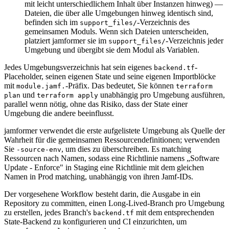
mit leicht unterschiedlichem Inhalt über Instanzen hinweg) —
Dateien, die über alle Umgebungen hinweg identisch sind,
befinden sich im
-Verzeichnis des
support_files/
gemeinsamen Moduls. Wenn sich Dateien unterscheiden,
platziert jamformer sie im
-Verzeichnis jeder
support_files/
Umgebung und übergibt sie dem Modul als Variablen.
Jedes Umgebungsverzeichnis hat sein eigenes
-
backend.tf
Placeholder, seinen eigenen State und seine eigenen Importblöcke
mit
-Präfix. Das bedeutet, Sie können
module.jamf.
terraform
und
unabhängig pro Umgebung ausführen,
plan
terraform apply
parallel wenn nötig, ohne das Risiko, dass der State einer
Umgebung die andere beeinflusst.
jamformer verwendet die erste aufgelistete Umgebung als Quelle der
Wahrheit für die gemeinsamen Ressourcendefinitionen; verwenden
Sie
, um dies zu überschreiben. Es matching
-source-env
Ressourcen nach Namen, sodass eine Richtlinie namens „Software
Update - Enforce" in Staging eine Richtlinie mit dem gleichen
Namen in Prod matching, unabhängig von ihren Jamf-IDs.
Der vorgesehene Workflow besteht darin, die Ausgabe in ein
Repository zu committen, einen Long-Lived-Branch pro Umgebung
zu erstellen, jedes Branch's
mit dem entsprechenden
backend.tf
State-Backend zu konfigurieren und CI einzurichten, um