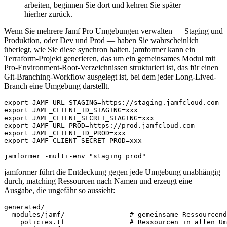
arbeiten, beginnen Sie dort und kehren Sie später
hierher zurück.
Wenn Sie mehrere Jamf Pro Umgebungen verwalten — Staging und
Produktion, oder Dev und Prod — haben Sie wahrscheinlich
überlegt, wie Sie diese synchron halten. jamformer kann ein
Terraform-Projekt generieren, das um ein gemeinsames Modul mit
Pro-Environment-Root-Verzeichnissen strukturiert ist, das für einen
Git-Branching-Workflow ausgelegt ist, bei dem jeder Long-Lived-
Branch eine Umgebung darstellt.
export JAMF_URL_STAGING=https://staging.jamfcloud.com

export JAMF_CLIENT_ID_STAGING=xxx

export JAMF_CLIENT_SECRET_STAGING=xxx

export JAMF_URL_PROD=https://prod.jamfcloud.com

export JAMF_CLIENT_ID_PROD=xxx

export JAMF_CLIENT_SECRET_PROD=xxx

jamformer führt die Entdeckung gegen jede Umgebung unabhängig
durch, matching Ressourcen nach Namen und erzeugt eine
Ausgabe, die ungefähr so aussieht:
generated/

  modules/jamf/                # gemeinsame Ressourcend
    policies.tf                # Ressourcen in allen Um