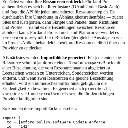
Zunächst werden Ihre
Ressourcen entdeckt
. Für Jamf Pro
authentifiziert es sich bei Ihrer Instanz (OAuth2 oder Basic Auth)
und fragt die API für jeden unterstützten Ressourcentyp ab. Es
durchlaufen Ihre Umgebung in Abhängigkeitsreihenfolge — zuerst
Sites und Kategorien, dann Skripte und Pakete, dann Richtlinien
und Profile — damit es die Beziehungen zwischen Ressourcen
abbilden kann. Für Jamf Protect und Jamf Platform verwendet es
mit
-Blöcken (der gleiche Ansatz, den wir
terraform query
list
im Protect-Artikel behandelt haben), um Ressourcen direkt über den
Provider zu entdecken.
Als nächstes werden
Importblöcke generiert
. Für jede entdeckte
Ressource schreibt jamformer einen Terraform-
-Block mit
import
einer Bezeichnung, die vom Ressourcennamen abgeleitet ist.
Leerzeichen werden zu Unterstrichen, Sonderzeichen werden
entfernt, und wenn zwei Ressourcen die gleiche Bezeichnung
erhalten, wird ein numerisches Suffix hinzugefügt, um die
Eindeutigkeit zu bewahren. Es generiert auch
,
provider.tf
und
, die für den richtigen
variables.tf
terraform.tfvars
Provider konfiguriert sind.
So könnten diese Importblöcke aussehen:
import {

  to = jamfpro_policy.software_update_enforce

  id = "142"
