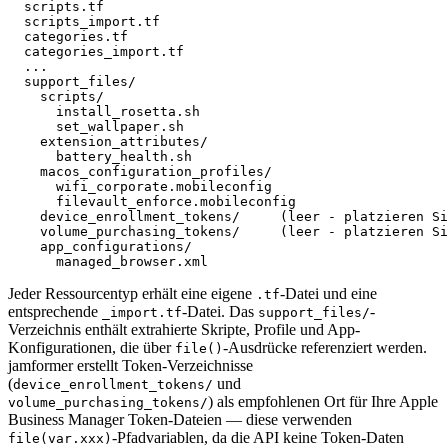
  scripts.tf

  scripts_import.tf

  categories.tf

  categories_import.tf

  ...

  support_files/

    scripts/

      install_rosetta.sh

      set_wallpaper.sh

    extension_attributes/

      battery_health.sh

    macos_configuration_profiles/

      wifi_corporate.mobileconfig

      filevault_enforce.mobileconfig

    device_enrollment_tokens/     (leer - platzieren Si
    volume_purchasing_tokens/     (leer - platzieren Si
    app_configurations/

Jeder Ressourcentyp erhält eine eigene
-Datei und eine
.tf
entsprechende
-Datei. Das
-
_import.tf
support_files/
Verzeichnis enthält extrahierte Skripte, Profile und App-
Konfigurationen, die über
-Ausdrücke referenziert werden.
file()
jamformer erstellt Token-Verzeichnisse
(
und
device_enrollment_tokens/
) als empfohlenen Ort für Ihre Apple
volume_purchasing_tokens/
Business Manager Token-Dateien — diese verwenden
-Pfadvariablen, da die API keine Token-Daten
file(var.xxx)