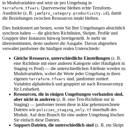
in Modulvariablen und setzt sie pro Umgebung in
. Querverweise bleiben echte Terraform-
terraform.tfvars
Ausdrücke (z. B.
), damit
jamfpro_category.productivity.id
die Beziehungen zwischen Ressourcen intakt bleiben.
Dies funktioniert am besten, wenn Sie Ihre Umgebungen absichtlich
synchron halten — die gleichen Richtlinien, Skripte, Profile und
Gruppen über Instanzen hinweg bereitgestellt. Je mehr sie
übereinstimmen, desto sauberer die Ausgabe. Davon abgesehen
verwaltet jamformer die häufigen realen Unterschiede:
Gleiche Ressource, unterschiedliche Einstellungen
(z. B.
eine Richtlinie mit einer anderen Kategorie oder Häufigkeit in
Staging vs Prod) — die unterschiedlichen Attribute werden zu
Modulvariablen, wobei die Werte jeder Umgebung in ihren
eigenen
sind. jamformer sortiert
terraform.tfvars
Variablen alphabetisch und gruppiert sie nach Ressourcentyp
für Lesbarkeit.
Ressourcen, die in einigen Umgebungen vorhanden sind,
aber nicht in anderen
(z. B. eine Test-Richtlinie nur in
Staging) — jamformer trennt diese in klar gekennzeichnete
Dateien wie
innerhalb des
policies_staging_only.tf
Moduls. Auf dem Branch für eine andere Umgebung löschen
Sie einfach diese Dateien.
Support-Dateien, die unterschiedlich sind
(z. B. ein Skript