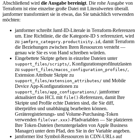
Abschließend wird
die Ausgabe bereinigt
. Die rohe Ausgabe von
Terraform ist eine einzelne große Datei mit Literalwerten überall.
jamformer transformiert sie in etwas, das Sie tatsächlich verwenden
möchten:
jamformer schreibt Jamf-ID-Literale in Terraform-Referenzen
um. Eine Richtlinie, die die Kategorie-ID
referenziert, wird
5
zu
, damit Terraform
jamfpro_category.productivity.id
die Beziehungen zwischen Ihren Ressourcen versteht —
genau wie Sie es von Hand schreiben würden.
Eingebettete Skripte gehen in einzelne Dateien unter
, Konfigurationsprofilnutzlasten
support_files/scripts/
zu
,
support_files/macos_configuration_profiles/
Extension Attribute Skripte zu
und Mobile
support_files/extension_attributes/
Device App-Konfigurationen zu
. jamformer
support_files/app_configurations/
aktualisiert das HCL mit
-Referenzen, damit Ihre
file()
Skripte und Profile echte Dateien sind, die Sie diff,
überprüfen und unabhängig bearbeiten können.
Geräteregistrierungs- und Volume-Purchasing-Token
verwenden
-Pfadvariablen — Sie platzieren
file(var.xxx)
Ihre Token-Dateien (heruntergeladen von Apple Business
Manager) unter dem Pfad, den Sie in der Variable angeben.
jamformer löst Symbol-Ressourcen in CDN-URLs auf