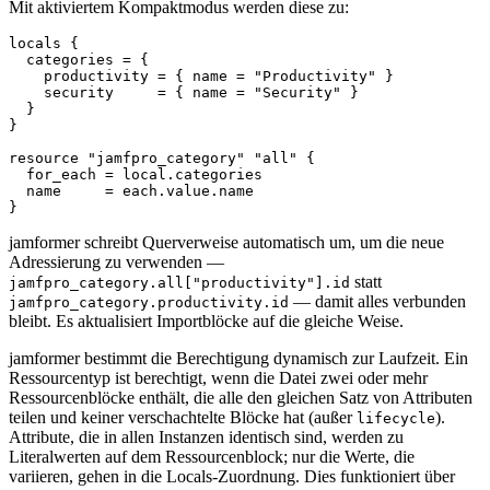
Mit aktiviertem Kompaktmodus werden diese zu:
locals {

  categories = {

    productivity = { name = "Productivity" }

    security     = { name = "Security" }

  }

}

resource "jamfpro_category" "all" {

  for_each = local.categories

  name     = each.value.name

jamformer schreibt Querverweise automatisch um, um die neue
Adressierung zu verwenden —
statt
jamfpro_category.all["productivity"].id
— damit alles verbunden
jamfpro_category.productivity.id
bleibt. Es aktualisiert Importblöcke auf die gleiche Weise.
jamformer bestimmt die Berechtigung dynamisch zur Laufzeit. Ein
Ressourcentyp ist berechtigt, wenn die Datei zwei oder mehr
Ressourcenblöcke enthält, die alle den gleichen Satz von Attributen
teilen und keiner verschachtelte Blöcke hat (außer
).
lifecycle
Attribute, die in allen Instanzen identisch sind, werden zu
Literalwerten auf dem Ressourcenblock; nur die Werte, die
variieren, gehen in die Locals-Zuordnung. Dies funktioniert über