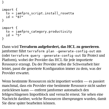
}

import {

  to = jamfpro_script.install_rosetta

  id = "87"

}

import {

  to = jamfpro_category.productivity

  id = "5"

Dann wird
Terraform aufgefordert, das HCL zu generieren
.
jamformer führt
aus
terraform plan -generate-config-out
(oder
für Protect und
terraform query -generate-config-out
Platform), wobei der Provider das HCL für jede importierte
Ressource erzeugt. Da der Provider selbst die Schwerarbeit hier
leistet, passt die generierte Konfiguration immer zu dem, was der
Provider erwartet.
Wenn bestimmte Ressourcen nicht importiert werden — es passiert
manchmal, dass ein Provider eine bestimmte Ressource nicht sauber
zurücklesen kann — entfernt jamformer automatisch den
fehlgeschlagenen Importblock und versucht erneut. Sie sehen eine
Nachricht darüber, welche Ressourcen übersprungen wurden, damit
Sie diese später bearbeiten können.