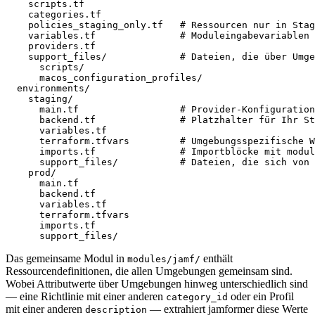
    scripts.tf

    categories.tf

    policies_staging_only.tf   # Ressourcen nur in Stag
    variables.tf               # Moduleingabevariablen

    providers.tf

    support_files/             # Dateien, die über Umge
      scripts/

      macos_configuration_profiles/

  environments/

    staging/

      main.tf                  # Provider-Konfiguration
      backend.tf               # Platzhalter für Ihr St
      variables.tf

      terraform.tfvars         # Umgebungsspezifische W
      imports.tf               # Importblöcke mit modul
      support_files/           # Dateien, die sich von 
    prod/

      main.tf

      backend.tf

      variables.tf

      terraform.tfvars

      imports.tf

Das gemeinsame Modul in
enthält
modules/jamf/
Ressourcendefinitionen, die allen Umgebungen gemeinsam sind.
Wobei Attributwerte über Umgebungen hinweg unterschiedlich sind
— eine Richtlinie mit einer anderen
oder ein Profil
category_id
mit einer anderen
— extrahiert jamformer diese Werte
description