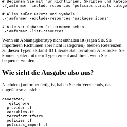
# Beginnen Sie mit nur Richtlinien, Skripten und Katego
./jamformer -include-resources "policies scripts catego
# Alles außer Pakete und Symbole

./jamformer -exclude-resources "packages icons"

# Alle verfügbaren Filternamen sehen

Wenn ein Abhängigkeitstyp nicht enthalten ist (sagen Sie, Sie
importieren Richtlinien aber nicht Kategorien), bleiben Referenzen
zu diesen Typen als Jamf-ID-Literale statt Terraform-Ausdrücke. Sie
können später mit mehr Typen erneut ausführen, wenn Sie
bequemer werden.
Wie sieht die Ausgabe also aus?
Nachdem jamformer fertig ist, haben Sie ein Verzeichnis, das
ungefähr so aussieht:
generated/

  .gitignore

  provider.tf

  variables.tf

  terraform.tfvars

  policies.tf

  policies_import.tf
