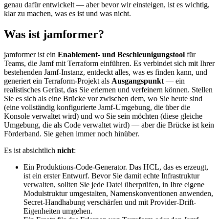
genau dafür entwickelt — aber bevor wir einsteigen, ist es wichtig,
klar zu machen, was es ist und was nicht.
Was ist jamformer?
jamformer ist ein
Enablement- und Beschleunigungstool
für
Teams, die Jamf mit Terraform einführen. Es verbindet sich mit Ihrer
bestehenden Jamf-Instanz, entdeckt alles, was es finden kann, und
generiert ein Terraform-Projekt als
Ausgangspunkt
— ein
realistisches Gerüst, das Sie erlernen und verfeinern können. Stellen
Sie es sich als eine Brücke vor zwischen dem, wo Sie heute sind
(eine vollständig konfigurierte Jamf-Umgebung, die über die
Konsole verwaltet wird) und wo Sie sein möchten (diese gleiche
Umgebung, die als Code verwaltet wird) — aber die Brücke ist kein
Förderband. Sie gehen immer noch hinüber.
Es ist absichtlich
nicht
:
Ein Produktions-Code-Generator. Das HCL, das es erzeugt,
ist ein erster Entwurf. Bevor Sie damit echte Infrastruktur
verwalten, sollten Sie jede Datei überprüfen, in Ihre eigene
Modulstruktur umgestalten, Namenskonventionen anwenden,
Secret-Handhabung verschärfen und mit Provider-Drift-
Eigenheiten umgehen.