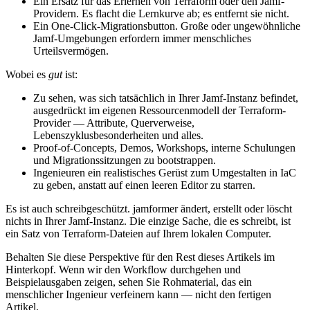
Ein Ersatz für das Erlernen von Terraform oder den Jamf-
Providern. Es flacht die Lernkurve ab; es entfernt sie nicht.
Ein One-Click-Migrationsbutton. Große oder ungewöhnliche
Jamf-Umgebungen erfordern immer menschliches
Urteilsvermögen.
Wobei es
gut
ist:
Zu sehen, was sich tatsächlich in Ihrer Jamf-Instanz befindet,
ausgedrückt im eigenen Ressourcenmodell der Terraform-
Provider — Attribute, Querverweise,
Lebenszyklusbesonderheiten und alles.
Proof-of-Concepts, Demos, Workshops, interne Schulungen
und Migrationssitzungen zu bootstrappen.
Ingenieuren ein realistisches Gerüst zum Umgestalten in IaC
zu geben, anstatt auf einen leeren Editor zu starren.
Es ist auch schreibgeschützt. jamformer ändert, erstellt oder löscht
nichts in Ihrer Jamf-Instanz. Die einzige Sache, die es schreibt, ist
ein Satz von Terraform-Dateien auf Ihrem lokalen Computer.
Behalten Sie diese Perspektive für den Rest dieses Artikels im
Hinterkopf. Wenn wir den Workflow durchgehen und
Beispielausgaben zeigen, sehen Sie Rohmaterial, das ein
menschlicher Ingenieur verfeinern kann — nicht den fertigen
Artikel.