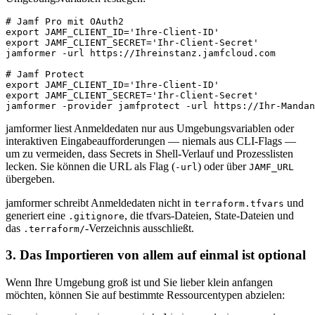
# Jamf Pro mit OAuth2

export JAMF_CLIENT_ID='Ihre-Client-ID'

export JAMF_CLIENT_SECRET='Ihr-Client-Secret'

jamformer -url https://Ihreinstanz.jamfcloud.com

# Jamf Protect

export JAMF_CLIENT_ID='Ihre-Client-ID'

export JAMF_CLIENT_SECRET='Ihr-Client-Secret'

jamformer liest Anmeldedaten nur aus Umgebungsvariablen oder
interaktiven Eingabeaufforderungen — niemals aus CLI-Flags —
um zu vermeiden, dass Secrets in Shell-Verlauf und Prozesslisten
lecken. Sie können die URL als Flag (
) oder über
-url
JAMF_URL
übergeben.
jamformer schreibt Anmeldedaten nicht in
und
terraform.tfvars
generiert eine
, die tfvars-Dateien, State-Dateien und
.gitignore
das
-Verzeichnis ausschließt.
.terraform/
3. Das Importieren von allem auf einmal ist optional
Wenn Ihre Umgebung groß ist und Sie lieber klein anfangen
möchten, können Sie auf bestimmte Ressourcentypen abzielen: