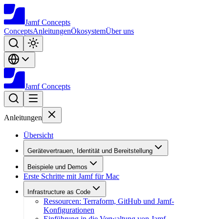
Jamf
Concepts
Concepts
Anleitungen
Ökosystem
Über uns
Jamf
Concepts
Anleitungen
Übersicht
Gerätevertrauen, Identität und Bereitstellung
Beispiele und Demos
Erste Schritte mit Jamf für Mac
Infrastructure as Code
Ressourcen: Terraform, GitHub und Jamf-
Konfigurationen
Einführung in die Verwaltung von Jamf-