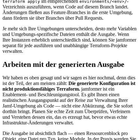
im entsprechenden
-
terraform apply
environments/<env>/
Verzeichnis auszuführen, wenn Code auf diesem Branch landet.
Änderungen fließen aus Feature-Branches in die erste Umgebung,
dann fördern sie über Branches über Pull Requests.
Je mehr sich Ihre Umgebungen unterscheiden, desto mehr Variablen
und Umgebungs-spezifische Dateien enthält die Ausgabe. Wenn
Ihre Instanzen erheblich unterschiedlich sind, können Sie jamformer
separat für jede ausführen und unabhängige Terraform-Projekte
verwalten.
Arbeiten mit der generierten Ausgabe
Wir haben es oben gesagt und wir sagen es hier nochmal, denn dies
ist der Teil, der am meisten zählt:
Die generierte Konfiguration ist
nicht produktionsfähiges Terraform.
jamformer ist ein
Enablement- und Beschleunigungstool. Es gibt Ihnen einen
realistischen Ausgangspunkt auf der Reise zur Verwaltung Ihrer
Jamf-Umgebung als Code — nicht eine Abkürzung, die Sie sofort
dorthin bringt. Planen Sie echte Zeit zum Überprüfen, Verfeinern
und Verstehen dessen ein, das es erzeugt hat, bevor etwas echte
Infrastruktur-Änderungen verwaltet.
Die Ausgabe ist absichtlich flach — einen Ressourcenblock pro
Objekt, eine Datei pro Typ, keine Module. In der Praxis werden Sie