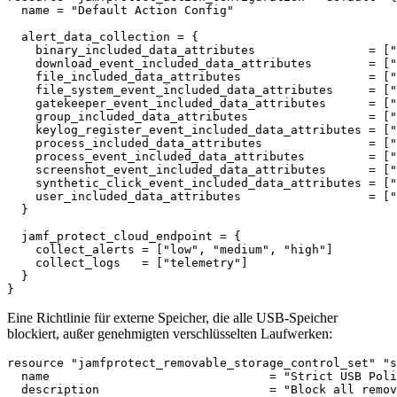
  name = "Default Action Config"

  alert_data_collection = {

    binary_included_data_attributes                = ["
    download_event_included_data_attributes        = ["
    file_included_data_attributes                  = ["
    file_system_event_included_data_attributes     = ["
    gatekeeper_event_included_data_attributes      = ["
    group_included_data_attributes                 = ["
    keylog_register_event_included_data_attributes = ["
    process_included_data_attributes               = ["
    process_event_included_data_attributes         = ["
    screenshot_event_included_data_attributes      = ["
    synthetic_click_event_included_data_attributes = ["
    user_included_data_attributes                  = ["
  }

  jamf_protect_cloud_endpoint = {

    collect_alerts = ["low", "medium", "high"]

    collect_logs   = ["telemetry"]

  }

Eine Richtlinie für externe Speicher, die alle USB-Speicher
blockiert, außer genehmigten verschlüsselten Laufwerken:
resource "jamfprotect_removable_storage_control_set" "s
  name                               = "Strict USB Poli
  description                        = "Block all remov