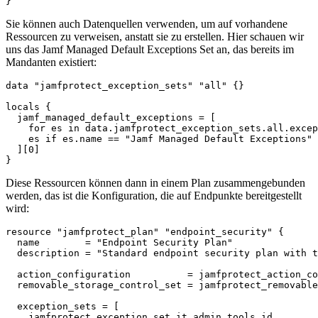
Sie können auch Datenquellen verwenden, um auf vorhandene
Ressourcen zu verweisen, anstatt sie zu erstellen. Hier schauen wir
uns das Jamf Managed Default Exceptions Set an, das bereits im
Mandanten existiert:
data "jamfprotect_exception_sets" "all" {}

locals {

  jamf_managed_default_exceptions = [

    for es in data.jamfprotect_exception_sets.all.excep
    es if es.name == "Jamf Managed Default Exceptions"

  ][0]

Diese Ressourcen können dann in einem Plan zusammengebunden
werden, das ist die Konfiguration, die auf Endpunkte bereitgestellt
wird:
resource "jamfprotect_plan" "endpoint_security" {

  name        = "Endpoint Security Plan"

  description = "Standard endpoint security plan with t
  action_configuration          = jamfprotect_action_co
  removable_storage_control_set = jamfprotect_removable
  exception_sets = [

    jamfprotect_exception_set.it_admin_tools.id,
