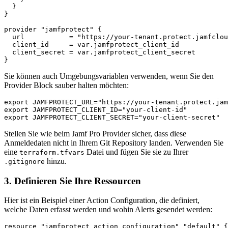
  }

}

provider "jamfprotect" {

  url           = "https://your-tenant.protect.jamfclou
  client_id     = var.jamfprotect_client_id

  client_secret = var.jamfprotect_client_secret

Sie können auch Umgebungsvariablen verwenden, wenn Sie den
Provider Block sauber halten möchten:
export JAMFPROTECT_URL="https://your-tenant.protect.jam
export JAMFPROTECT_CLIENT_ID="your-client-id"

Stellen Sie wie beim Jamf Pro Provider sicher, dass diese
Anmeldedaten nicht in Ihrem Git Repository landen. Verwenden Sie
eine
Datei und fügen Sie sie zu Ihrer
terraform.tfvars
hinzu.
.gitignore
3. Definieren Sie Ihre Ressourcen
Hier ist ein Beispiel einer Action Configuration, die definiert,
welche Daten erfasst werden und wohin Alerts gesendet werden:
resource "jamfprotect_action_configuration" "default" {
