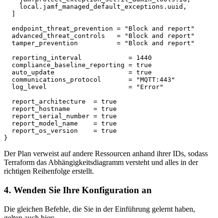
    local.jamf_managed_default_exceptions.uuid,

  ]

  endpoint_threat_prevention = "Block and report"

  advanced_threat_controls   = "Block and report"

  tamper_prevention          = "Block and report"

  reporting_interval            = 1440

  compliance_baseline_reporting = true

  auto_update                   = true

  communications_protocol       = "MQTT:443"

  log_level                     = "Error"

  report_architecture  = true

  report_hostname      = true

  report_serial_number = true

  report_model_name    = true

  report_os_version    = true

Der Plan verweist auf andere Ressourcen anhand ihrer IDs, sodass
Terraform das Abhängigkeitsdiagramm versteht und alles in der
richtigen Reihenfolge erstellt.
4. Wenden Sie Ihre Konfiguration an
Die gleichen Befehle, die Sie in der Einführung gelernt haben,
gelten auch hier: