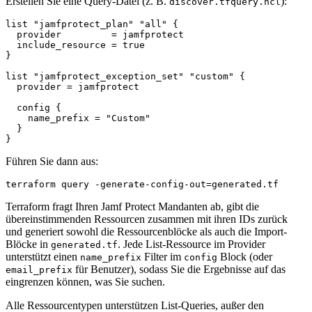
Erstellen Sie eine Query-Datei (z. B.
):
discover.tfquery.hcl
list "jamfprotect_plan" "all" {

  provider         = jamfprotect

  include_resource = true

}

list "jamfprotect_exception_set" "custom" {

  provider = jamfprotect

  config {

    name_prefix = "Custom"

  }

Führen Sie dann aus:
Terraform fragt Ihren Jamf Protect Mandanten ab, gibt die
übereinstimmenden Ressourcen zusammen mit ihren IDs zurück
und generiert sowohl die Ressourcenblöcke als auch die Import-
Blöcke in
. Jede List-Ressource im Provider
generated.tf
unterstützt einen
Filter im
Block (oder
name_prefix
config
für Benutzer), sodass Sie die Ergebnisse auf das
email_prefix
eingrenzen können, was Sie suchen.
Alle Ressourcentypen unterstützen List-Queries, außer den