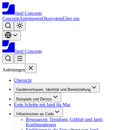
Jamf
Concepts
Concepts
Anleitungen
Ökosystem
Über uns
Jamf
Concepts
Anleitungen
Übersicht
Gerätevertrauen, Identität und Bereitstellung
Beispiele und Demos
Erste Schritte mit Jamf für Mac
Infrastructure as Code
Ressourcen: Terraform, GitHub und Jamf-
Konfigurationen
Einführung in die Verwaltung von Jamf-