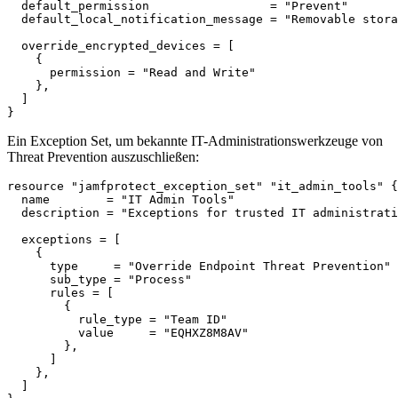
  default_permission                 = "Prevent"

  default_local_notification_message = "Removable stora
  override_encrypted_devices = [

    {

      permission = "Read and Write"

    },

  ]

Ein Exception Set, um bekannte IT-Administrationswerkzeuge von
Threat Prevention auszuschließen:
resource "jamfprotect_exception_set" "it_admin_tools" {

  name        = "IT Admin Tools"

  description = "Exceptions for trusted IT administrati
  exceptions = [

    {

      type     = "Override Endpoint Threat Prevention"

      sub_type = "Process"

      rules = [

        {

          rule_type = "Team ID"

          value     = "EQHXZ8M8AV"

        },

      ]

    },

  ]
