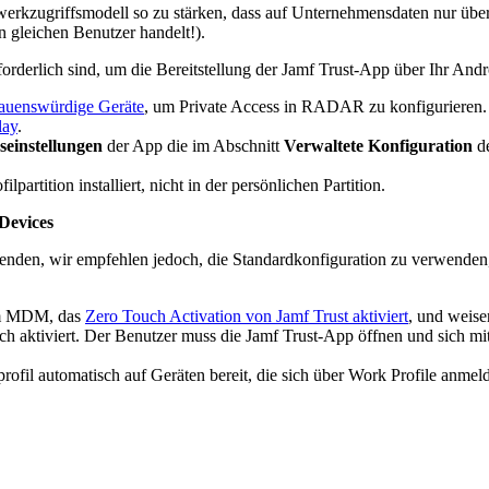
zwerkzugriffsmodell so zu stärken, dass auf Unternehmensdaten nur übe
n gleichen Benutzer handelt!).
rforderlich sind, um die Bereitstellung der Jamf Trust-App über Ihr A
trauenswürdige Geräte
, um Private Access in RADAR zu konfigurieren.
lay
.
seinstellungen
der App die im Abschnitt
Verwaltete Konfiguration
de
artition installiert, nicht in der persönlichen Partition.
Devices
nden, wir empfehlen jedoch, die Standardkonfiguration zu verwenden,
rem MDM, das
Zero Touch Activation von Jamf Trust aktiviert
, und weisen
ktiviert. Der Benutzer muss die Jamf Trust-App öffnen und sich mit s
profil automatisch auf Geräten bereit, die sich über Work Profile anmel