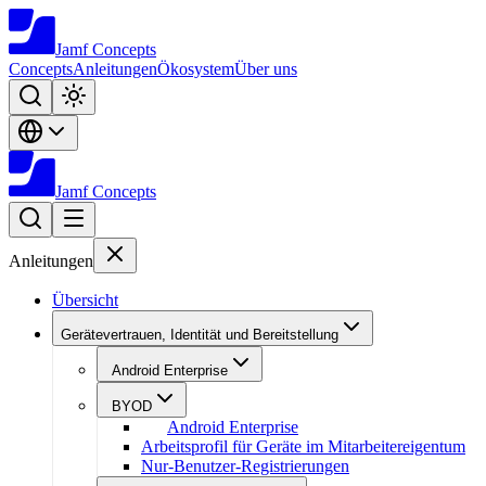
Jamf
Concepts
Concepts
Anleitungen
Ökosystem
Über uns
Jamf
Concepts
Anleitungen
Übersicht
Gerätevertrauen, Identität und Bereitstellung
Android Enterprise
BYOD
Android Enterprise
Arbeitsprofil für Geräte im Mitarbeitereigentum
Nur-Benutzer-Registrierungen