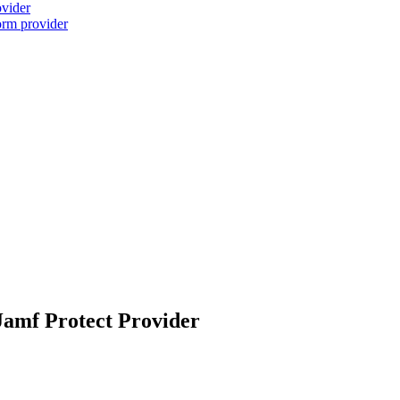
ovider
orm provider
Jamf Protect Provider