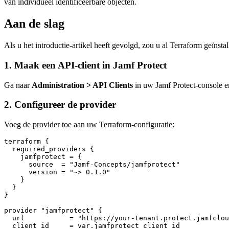
van individueel identificeerbare objecten.
Aan de slag
Als u het introductie-artikel heeft gevolgd, zou u al Terraform geïnst
1. Maak een API-client in Jamf Protect
Ga naar
Administration > API Clients
in uw Jamf Protect-console en
2. Configureer de provider
Voeg de provider toe aan uw Terraform-configuratie:
terraform {

  required_providers {

    jamfprotect = {

      source  = "Jamf-Concepts/jamfprotect"

      version = "~> 0.1.0"

    }

  }

}

provider "jamfprotect" {

  url           = "https://your-tenant.protect.jamfclou
  client_id     = var.jamfprotect_client_id
