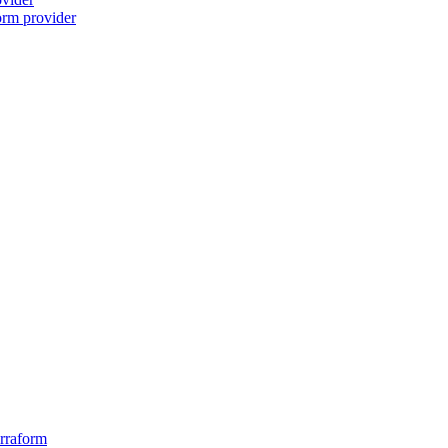
orm provider
erraform