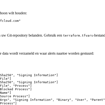
choon wilt houden:
fcloud.com"

 in uw Git-repository belanden. Gebruik een
-bestan
terraform.tfvars
ke data wordt verzameld en waar alerts naartoe worden gestuurd:
Sha256", "Signing Information"]

File"]

Sha256", "Signing Information"]

File", "Process"]

Blocked Process"]

Name"]

Source Process"]

Args", "Signing Information", "Binary", "User", "Parent"
Process"]
