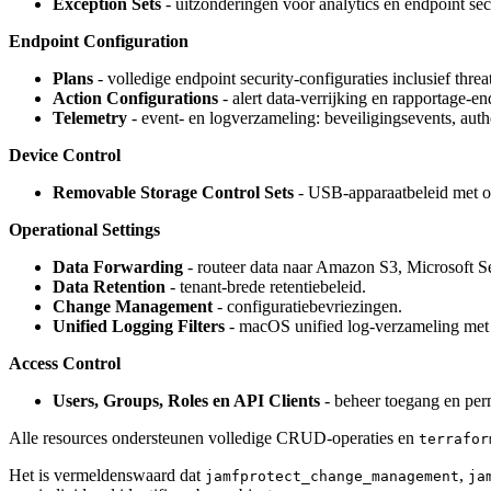
Exception Sets
- uitzonderingen voor analytics en endpoint secu
Endpoint Configuration
Plans
- volledige endpoint security-configuraties inclusief thr
Action Configurations
- alert data-verrijking en rapportage-e
Telemetry
- event- en logverzameling: beveiligingsevents, authe
Device Control
Removable Storage Control Sets
- USB-apparaatbeleid met ov
Operational Settings
Data Forwarding
- routeer data naar Amazon S3, Microsoft Se
Data Retention
- tenant-brede retentiebeleid.
Change Management
- configuratiebevriezingen.
Unified Logging Filters
- macOS unified log-verzameling met 
Access Control
Users, Groups, Roles en API Clients
- beheer toegang en perm
Alle resources ondersteunen volledige CRUD-operaties en
terrafor
Het is vermeldenswaard dat
,
jamfprotect_change_management
ja