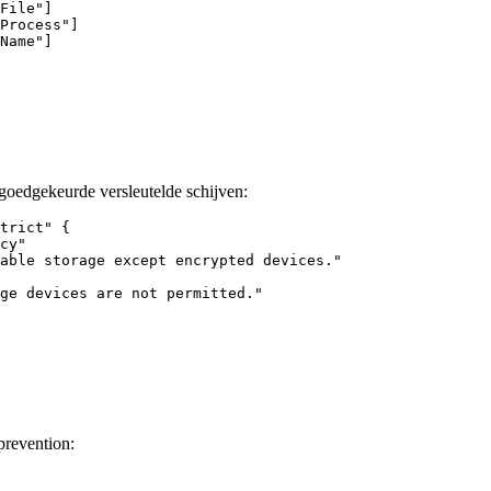
File"]

Process"]

Name"]

goedgekeurde versleutelde schijven:
trict" {

cy"

able storage except encrypted devices."

ge devices are not permitted."

prevention: