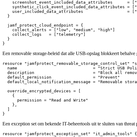
    screenshot_event_included_data_attributes      = ["
    synthetic_click_event_included_data_attributes = ["
    user_included_data_attributes                  = ["
  }

  jamf_protect_cloud_endpoint = {

    collect_alerts = ["low", "medium", "high"]

    collect_logs   = ["telemetry"]

  }

Een removable storage-beleid dat alle USB-opslag blokkeert behalve 
resource "jamfprotect_removable_storage_control_set" "s
  name                               = "Strict USB Poli
  description                        = "Block all remov
  default_permission                 = "Prevent"

  default_local_notification_message = "Removable stora
  override_encrypted_devices = [

    {

      permission = "Read and Write"

    },

  ]

Een exception set om bekende IT-beheertools uit te sluiten van threat 
resource "jamfprotect_exception_set" "it_admin_tools" {
