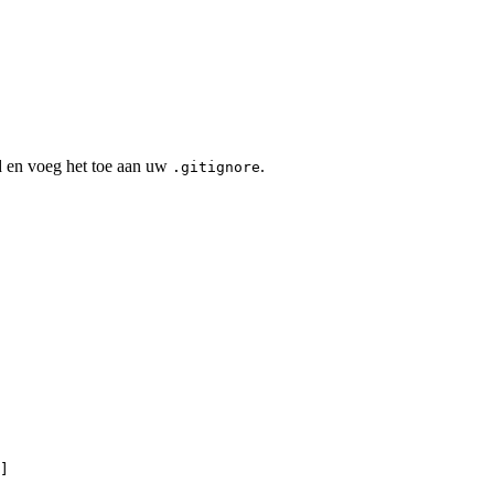
d en voeg het toe aan uw
.
.gitignore
]
