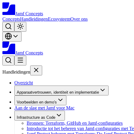
Jamf
Concepts
Concepts
Handleidingen
Ecosysteem
Over ons
Jamf
Concepts
Handleidingen
Overzicht
Apparaatvertrouwen, identiteit en implementatie
Voorbeelden en demo's
Aan de slag met Jamf voor Mac
Infrastructure as Code
Bronnen: Terraform, GitHub en Jamf-configuraties
Introductie tot het beheren van Jamf-configuraties met T
Jamf Protect beheren met Terraform: De Jamf Protect Pr