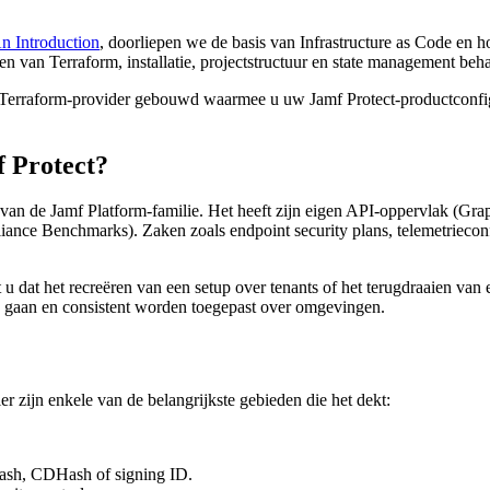
n Introduction
, doorliepen we de basis van Infrastructure as Code en h
n van Terraform, installatie, projectstructuur en state management beha
Terraform-provider gebouwd waarmee u uw Jamf Protect-productconfigura
 Protect?
 van de Jamf Platform-familie. Het heeft zijn eigen API-oppervlak (Gra
iance Benchmarks). Zaken zoals endpoint security plans, telemetrieconfi
 u dat het recreëren van een setup over tenants of het terugdraaien va
ew gaan en consistent worden toegepast over omgevingen.
ier zijn enkele van de belangrijkste gebieden die het dekt:
 hash, CDHash of signing ID.