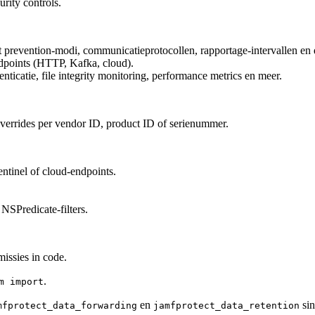
rity controls.
eat prevention-modi, communicatieprotocollen, rapportage-intervallen en 
ndpoints (HTTP, Kafka, cloud).
nticatie, file integrity monitoring, performance metrics en meer.
errides per vendor ID, product ID of serienummer.
ntinel of cloud-endpoints.
NSPredicate-filters.
issies in code.
.
m import
en
sin
mfprotect_data_forwarding
jamfprotect_data_retention