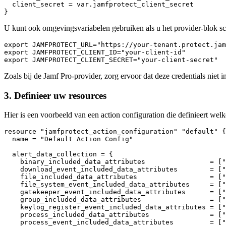
  client_secret = var.jamfprotect_client_secret

U kunt ook omgevingsvariabelen gebruiken als u het provider-blok s
export JAMFPROTECT_URL="https://your-tenant.protect.jam
export JAMFPROTECT_CLIENT_ID="your-client-id"

Zoals bij de Jamf Pro-provider, zorg ervoor dat deze credentials niet
3. Definieer uw resources
Hier is een voorbeeld van een action configuration die definieert wel
resource "jamfprotect_action_configuration" "default" {

  name = "Default Action Config"

  alert_data_collection = {

    binary_included_data_attributes                = ["
    download_event_included_data_attributes        = ["
    file_included_data_attributes                  = ["
    file_system_event_included_data_attributes     = ["
    gatekeeper_event_included_data_attributes      = ["
    group_included_data_attributes                 = ["
    keylog_register_event_included_data_attributes = ["
    process_included_data_attributes               = ["
    process_event_included_data_attributes         = ["