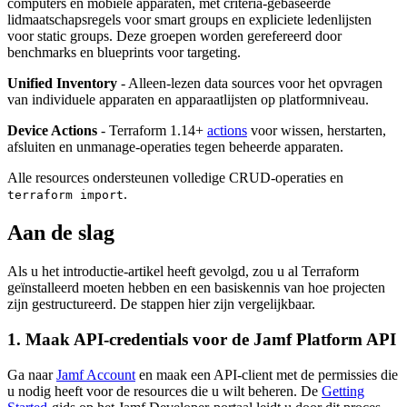
computers en mobiele apparaten, met criteria-gebaseerde
lidmaatschapsregels voor smart groups en expliciete ledenlijsten
voor static groups. Deze groepen worden gerefereerd door
benchmarks en blueprints voor targeting.
Unified Inventory
- Alleen-lezen data sources voor het opvragen
van individuele apparaten en apparaatlijsten op platformniveau.
Device Actions
- Terraform 1.14+
actions
voor wissen, herstarten,
afsluiten en unmanage-operaties tegen beheerde apparaten.
Alle resources ondersteunen volledige CRUD-operaties en
.
terraform import
Aan de slag
Als u het introductie-artikel heeft gevolgd, zou u al Terraform
geïnstalleerd moeten hebben en een basiskennis van hoe projecten
zijn gestructureerd. De stappen hier zijn vergelijkbaar.
1. Maak API-credentials voor de Jamf Platform API
Ga naar
Jamf Account
en maak een API-client met de permissies die
u nodig heeft voor de resources die u wilt beheren. De
Getting