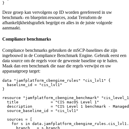
Deze groep kan vervolgens op ID worden gerefereerd in uw
benchmark- en blueprint-resources, zodat Terraform de
afhankelijkheidsgrafiek begrijpt en alles in de juiste volgorde
aanmaakt.
Compliance benchmarks
Compliance benchmarks gebruiken de mSCP-baselines die zijn
ingebouwd in de Compliance Benchmark Engine. Gebruik eerst een
data source om de regels voor de gewenste baseline op te halen.
Maak dan een benchmark die naar die regels verwijst en uw
apparaatgroep target:
data "jamfplatform_cbengine_rules" "cis_lvl1" {

  baseline_id = "cis_lvl1"

}

resource "jamfplatform_cbengine_benchmark" "cis_level_1
  title              = "CIS macOS Level 1"

  description        = "CIS Level 1 benchmark - Managed
  source_baseline_id = "cis_lvl1"

  sources = [

    for s in data.jamfplatform_cbengine_rules.cis_lvl1.
      branch   = s.branch
