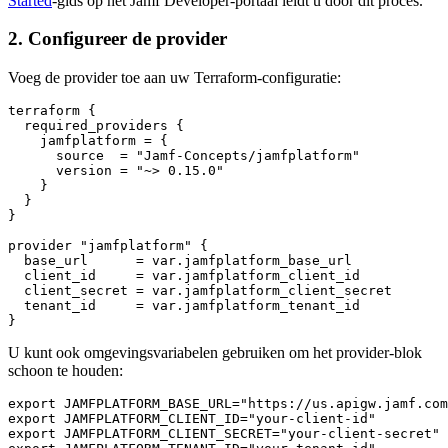
Started
-gids op het Jamf Developer-portaal leidt u door dit proces.
2. Configureer de provider
Voeg de provider toe aan uw Terraform-configuratie:
terraform {

  required_providers {

    jamfplatform = {

      source  = "Jamf-Concepts/jamfplatform"

      version = "~> 0.15.0"

    }

  }

}

provider "jamfplatform" {

  base_url      = var.jamfplatform_base_url

  client_id     = var.jamfplatform_client_id

  client_secret = var.jamfplatform_client_secret

  tenant_id     = var.jamfplatform_tenant_id

U kunt ook omgevingsvariabelen gebruiken om het provider-blok
schoon te houden:
export JAMFPLATFORM_BASE_URL="https://us.apigw.jamf.com
export JAMFPLATFORM_CLIENT_ID="your-client-id"

export JAMFPLATFORM_CLIENT_SECRET="your-client-secret"
