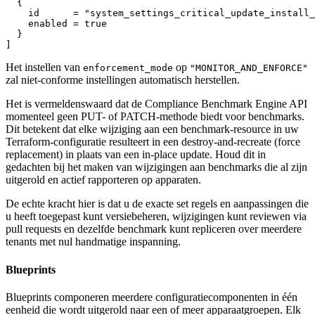
  {

    id      = "system_settings_critical_update_install_
    enabled = true

  }

Het instellen van
op
enforcement_mode
"MONITOR_AND_ENFORCE"
zal niet-conforme instellingen automatisch herstellen.
Het is vermeldenswaard dat de Compliance Benchmark Engine API
momenteel geen PUT- of PATCH-methode biedt voor benchmarks.
Dit betekent dat elke wijziging aan een benchmark-resource in uw
Terraform-configuratie resulteert in een destroy-and-recreate (force
replacement) in plaats van een in-place update. Houd dit in
gedachten bij het maken van wijzigingen aan benchmarks die al zijn
uitgerold en actief rapporteren op apparaten.
De echte kracht hier is dat u de exacte set regels en aanpassingen die
u heeft toegepast kunt versiebeheren, wijzigingen kunt reviewen via
pull requests en dezelfde benchmark kunt repliceren over meerdere
tenants met nul handmatige inspanning.
Blueprints
Blueprints componeren meerdere configuratiecomponenten in één
eenheid die wordt uitgerold naar een of meer apparaatgroepen. Elk