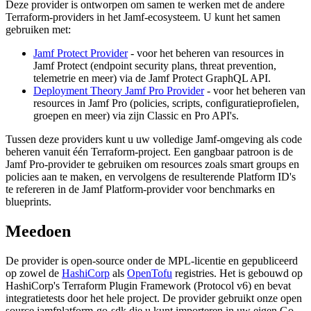
Deze provider is ontworpen om samen te werken met de andere
Terraform-providers in het Jamf-ecosysteem. U kunt het samen
gebruiken met:
Jamf Protect Provider
- voor het beheren van resources in
Jamf Protect (endpoint security plans, threat prevention,
telemetrie en meer) via de Jamf Protect GraphQL API.
Deployment Theory Jamf Pro Provider
- voor het beheren van
resources in Jamf Pro (policies, scripts, configuratieprofielen,
groepen en meer) via zijn Classic en Pro API's.
Tussen deze providers kunt u uw volledige Jamf-omgeving als code
beheren vanuit één Terraform-project. Een gangbaar patroon is de
Jamf Pro-provider te gebruiken om resources zoals smart groups en
policies aan te maken, en vervolgens de resulterende Platform ID's
te refereren in de Jamf Platform-provider voor benchmarks en
blueprints.
Meedoen
De provider is open-source onder de MPL-licentie en gepubliceerd
op zowel de
HashiCorp
als
OpenTofu
registries. Het is gebouwd op
HashiCorp's Terraform Plugin Framework (Protocol v6) en bevat
integratietests door het hele project. De provider gebruikt onze open
source jamfplatform-go-sdk die u kunt importeren in uw eigen Go-