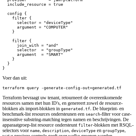
  include_resource = true

  config {

    filter {

      selector = "deviceType"

      argument = "COMPUTER"

    }

    filter {

      join_with = "and"

      selector  = "groupType"

      argument  = "SMART"

    }

  }

Voer dan uit:
Terraform bevraagt uw tenant, retourneert de overeenkomende
resources samen met hun ID's, en genereert zowel de resource-
blokken als import-blokken in
. De blueprint- en
generated.tf
benchmark-list resources ondersteunen een
-filter voor case-
search
insensitive substring-matching tegen namen en beschrijvingen. De
apparaatgroep-list resource ondersteunt
-blokken met RSQL-
filter
selectors voor
,
,
en
,
name
description
deviceType
groupType
wat u precieze controle geeft over welke groepen worden