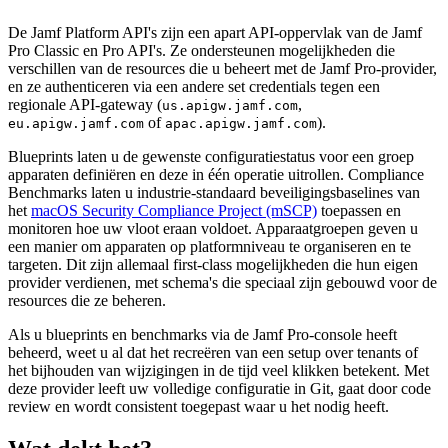
De Jamf Platform API's zijn een apart API-oppervlak van de Jamf
Pro Classic en Pro API's. Ze ondersteunen mogelijkheden die
verschillen van de resources die u beheert met de Jamf Pro-provider,
en ze authenticeren via een andere set credentials tegen een
regionale API-gateway (
,
us.apigw.jamf.com
of
).
eu.apigw.jamf.com
apac.apigw.jamf.com
Blueprints laten u de gewenste configuratiestatus voor een groep
apparaten definiëren en deze in één operatie uitrollen. Compliance
Benchmarks laten u industrie-standaard beveiligingsbaselines van
het
macOS Security Compliance Project (mSCP)
toepassen en
monitoren hoe uw vloot eraan voldoet. Apparaatgroepen geven u
een manier om apparaten op platformniveau te organiseren en te
targeten. Dit zijn allemaal first-class mogelijkheden die hun eigen
provider verdienen, met schema's die speciaal zijn gebouwd voor de
resources die ze beheren.
Als u blueprints en benchmarks via de Jamf Pro-console heeft
beheerd, weet u al dat het recreëren van een setup over tenants of
het bijhouden van wijzigingen in de tijd veel klikken betekent. Met
deze provider leeft uw volledige configuratie in Git, gaat door code
review en wordt consistent toegepast waar u het nodig heeft.