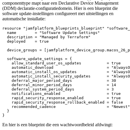
componenttype mapt naar een Declarative Device Management
(DDM) declaratie-configuratiedomein. Hier is een blueprint die
software update-instellingen configureert met uitstellingen en
automatische installatie:
resource "jamfplatform_blueprints_blueprint" "software_
  name        = "Software Update Settings"

  description = "Managed by Terraform"

  deployed    = true

  device_groups = [jamfplatform_device_group.macos_26_p
  software_update_settings = {

    allow_standard_user_os_updates           = true

    automatic_download                       = "AlwaysO
    automatic_install_os_updates             = "AlwaysO
    automatic_install_security_updates       = "AlwaysO
    deferral_major_period_days               = 30

    deferral_minor_period_days               = 14

    deferral_system_period_days              = 3

    notifications_enabled                    = true

    rapid_security_response_enabled          = true

    rapid_security_response_rollback_enabled = false

    recommended_cadence                      = "Newest"

  }

En hier is een blueprint die een wachtwoordbeleid afdwingt: