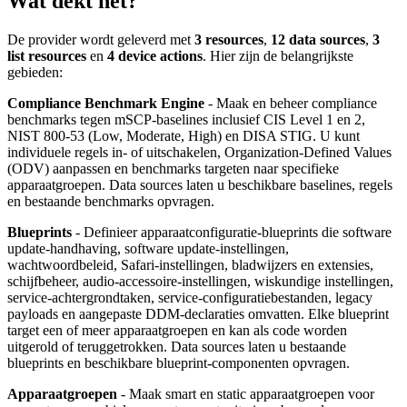
Wat dekt het?
De provider wordt geleverd met
3 resources
,
12 data sources
,
3
list resources
en
4 device actions
. Hier zijn de belangrijkste
gebieden:
Compliance Benchmark Engine
- Maak en beheer compliance
benchmarks tegen mSCP-baselines inclusief CIS Level 1 en 2,
NIST 800-53 (Low, Moderate, High) en DISA STIG. U kunt
individuele regels in- of uitschakelen, Organization-Defined Values
(ODV) aanpassen en benchmarks targeten naar specifieke
apparaatgroepen. Data sources laten u beschikbare baselines, regels
en bestaande benchmarks opvragen.
Blueprints
- Definieer apparaatconfiguratie-blueprints die software
update-handhaving, software update-instellingen,
wachtwoordbeleid, Safari-instellingen, bladwijzers en extensies,
schijfbeheer, audio-accessoire-instellingen, wiskundige instellingen,
service-achtergrondtaken, service-configuratiebestanden, legacy
payloads en aangepaste DDM-declaraties omvatten. Elke blueprint
target een of meer apparaatgroepen en kan als code worden
uitgerold of teruggetrokken. Data sources laten u bestaande
blueprints en beschikbare blueprint-componenten opvragen.
Apparaatgroepen
- Maak smart en static apparaatgroepen voor