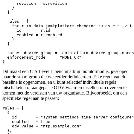
      revision = s.revision

    }

  ]

  rules = [

    for r in data.jamfplatform_cbengine_rules.cis_lvl1.
      id      = r.id

      enabled = r.enabled

    }

  ]

  target_device_group = jamfplatform_device_group.macos
  enforcement_mode    = "MONITOR"

Dit maakt een CIS Level 1-benchmark in monitormodus, gescoped
naar de smart group die we eerder definieerden. Elke regel van de
baseline is opgenomen, en u kunt selectief individuele regels
uitschakelen of aangepaste ODV-waarden instellen om overeen te
komen met de vereisten van uw organisatie. Bijvoorbeeld, om een
specifieke regel aan te passen:
rules = [

  {

    id        = "system_settings_time_server_configure"

    enabled   = true

    odv_value = "ntp.example.com"

  },
