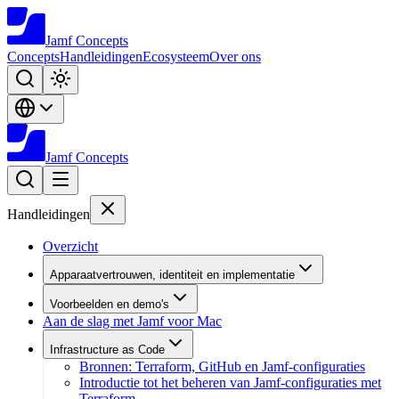
Jamf
Concepts
Concepts
Handleidingen
Ecosysteem
Over ons
Jamf
Concepts
Handleidingen
Overzicht
Apparaatvertrouwen, identiteit en implementatie
Voorbeelden en demo's
Aan de slag met Jamf voor Mac
Infrastructure as Code
Bronnen: Terraform, GitHub en Jamf-configuraties
Introductie tot het beheren van Jamf-configuraties met
Terraform