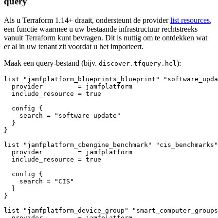
query
Als u Terraform 1.14+ draait, ondersteunt de provider
list resources
,
een functie waarmee u uw bestaande infrastructuur rechtstreeks
vanuit Terraform kunt bevragen. Dit is nuttig om te ontdekken wat
er al in uw tenant zit voordat u het importeert.
Maak een query-bestand (bijv.
):
discover.tfquery.hcl
list "jamfplatform_blueprints_blueprint" "software_upda
  provider         = jamfplatform

  include_resource = true

  config {

    search = "software update"

  }

}

list "jamfplatform_cbengine_benchmark" "cis_benchmarks"
  provider         = jamfplatform

  include_resource = true

  config {

    search = "CIS"

  }

}

list "jamfplatform_device_group" "smart_computer_groups
  provider         = jamfplatform
