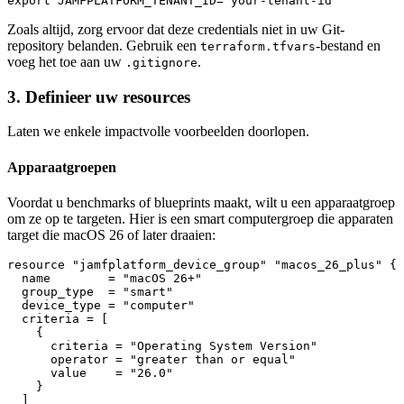
Zoals altijd, zorg ervoor dat deze credentials niet in uw Git-
repository belanden. Gebruik een
-bestand en
terraform.tfvars
voeg het toe aan uw
.
.gitignore
3. Definieer uw resources
Laten we enkele impactvolle voorbeelden doorlopen.
Apparaatgroepen
Voordat u benchmarks of blueprints maakt, wilt u een apparaatgroep
om ze op te targeten. Hier is een smart computergroep die apparaten
target die macOS 26 of later draaien:
resource "jamfplatform_device_group" "macos_26_plus" {

  name        = "macOS 26+"

  group_type  = "smart"

  device_type = "computer"

  criteria = [

    {

      criteria = "Operating System Version"

      operator = "greater than or equal"

      value    = "26.0"

    }

  ]
