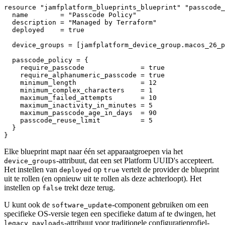
resource "jamfplatform_blueprints_blueprint" "passcode_
  name        = "Passcode Policy"

  description = "Managed by Terraform"

  deployed    = true

  device_groups = [jamfplatform_device_group.macos_26_p
  passcode_policy = {

    require_passcode              = true

    require_alphanumeric_passcode = true

    minimum_length                = 12

    minimum_complex_characters    = 1

    maximum_failed_attempts       = 10

    maximum_inactivity_in_minutes = 5

    maximum_passcode_age_in_days  = 90

    passcode_reuse_limit          = 5

  }

Elke blueprint mapt naar één set apparaatgroepen via het
-attribuut, dat een set Platform UUID's accepteert.
device_groups
Het instellen van
op
vertelt de provider de blueprint
deployed
true
uit te rollen (en opnieuw uit te rollen als deze achterloopt). Het
instellen op
trekt deze terug.
false
U kunt ook de
-component gebruiken om een
software_update
specifieke OS-versie tegen een specifieke datum af te dwingen, het
-attribuut voor traditionele configuratieprofiel-
legacy_payloads