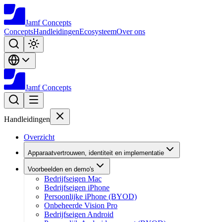
Jamf
Concepts
Concepts
Handleidingen
Ecosysteem
Over ons
Jamf
Concepts
Handleidingen
Overzicht
Apparaatvertrouwen, identiteit en implementatie
Voorbeelden en demo's
Bedrijfseigen Mac
Bedrijfseigen iPhone
Persoonlijke iPhone (BYOD)
Onbeheerde Vision Pro
Bedrijfseigen Android