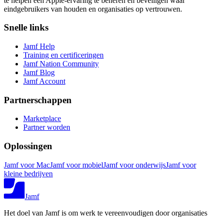
te helpen een Apple-ervaring te beheren en beveiligen waar
eindgebruikers van houden en organisaties op vertrouwen.
Snelle links
Jamf Help
Training en certificeringen
Jamf Nation Community
Jamf Blog
Jamf Account
Partnerschappen
Marketplace
Partner worden
Oplossingen
Jamf voor Mac
Jamf voor mobiel
Jamf voor onderwijs
Jamf voor
kleine bedrijven
Jamf
Het doel van Jamf is om werk te vereenvoudigen door organisaties