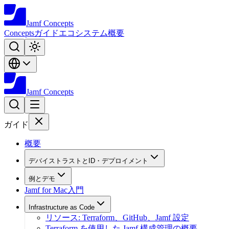
Jamf
Concepts
Concepts
ガイド
エコシステム
概要
Jamf
Concepts
ガイド
概要
デバイストラストとID・デプロイメント
例とデモ
Jamf for Mac入門
Infrastructure as Code
リソース: Terraform、GitHub、Jamf 設定
Terraform を使用した Jamf 構成管理の概要