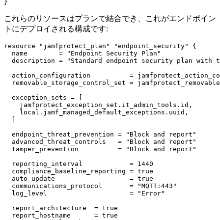
これらのリソースはプランで結合でき、これがエンドポイン
トにデプロイされる構成です:
resource "jamfprotect_plan" "endpoint_security" {

  name        = "Endpoint Security Plan"

  description = "Standard endpoint security plan with t
  action_configuration          = jamfprotect_action_co
  removable_storage_control_set = jamfprotect_removable
  exception_sets = [

    jamfprotect_exception_set.it_admin_tools.id,

    local.jamf_managed_default_exceptions.uuid,

  ]

  endpoint_threat_prevention = "Block and report"

  advanced_threat_controls   = "Block and report"

  tamper_prevention          = "Block and report"

  reporting_interval            = 1440

  compliance_baseline_reporting = true

  auto_update                   = true

  communications_protocol       = "MQTT:443"

  log_level                     = "Error"

  report_architecture  = true

  report_hostname      = true
