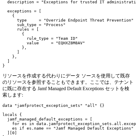
  description = "Exceptions for trusted IT administrati
  exceptions = [

    {

      type     = "Override Endpoint Threat Prevention"

      sub_type = "Process"

      rules = [

        {

          rule_type = "Team ID"

          value     = "EQHXZ8M8AV"

        },

      ]

    },

  ]

リソースを作成する代わりにデータ ソースを使用して既存
のリソースを参照することもできます。ここでは、テナント
に既に存在する Jamf Managed Default Exceptions セットを検
索します:
data "jamfprotect_exception_sets" "all" {}

locals {

  jamf_managed_default_exceptions = [

    for es in data.jamfprotect_exception_sets.all.excep
    es if es.name == "Jamf Managed Default Exceptions"

  ][0]
