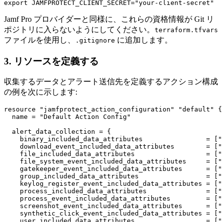
Jamf Pro プロバイダーと同様に、これらの資格情報が Git リ
ポジトリに入らないようにしてください。
terraform.tfvars
ファイルを使用し、
に追加します。
.gitignore
3. リソースを定義する
収集するデータとアラート送信先を定義するアクション構成
の例を次に示します:
resource "jamfprotect_action_configuration" "default" {

  name = "Default Action Config"

  alert_data_collection = {

    binary_included_data_attributes                = ["
    download_event_included_data_attributes        = ["
    file_included_data_attributes                  = ["
    file_system_event_included_data_attributes     = ["
    gatekeeper_event_included_data_attributes      = ["
    group_included_data_attributes                 = ["
    keylog_register_event_included_data_attributes = ["
    process_included_data_attributes               = ["
    process_event_included_data_attributes         = ["
    screenshot_event_included_data_attributes      = ["
    synthetic_click_event_included_data_attributes = ["
    user_included_data_attributes                  = ["