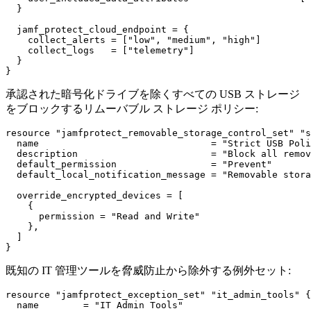
  }

  jamf_protect_cloud_endpoint = {

    collect_alerts = ["low", "medium", "high"]

    collect_logs   = ["telemetry"]

  }

承認された暗号化ドライブを除くすべての USB ストレージ
をブロックするリムーバブル ストレージ ポリシー:
resource "jamfprotect_removable_storage_control_set" "s
  name                               = "Strict USB Poli
  description                        = "Block all remov
  default_permission                 = "Prevent"

  default_local_notification_message = "Removable stora
  override_encrypted_devices = [

    {

      permission = "Read and Write"

    },

  ]

既知の IT 管理ツールを脅威防止から除外する例外セット:
resource "jamfprotect_exception_set" "it_admin_tools" {

  name        = "IT Admin Tools"
