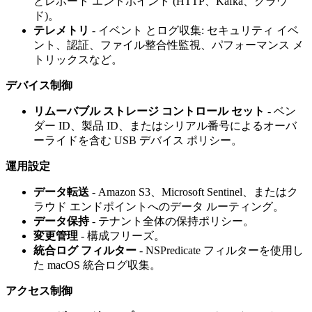
とレポート エンドポイント (HTTP、Kafka、クラウ
ド)。
テレメトリ
- イベント とログ収集: セキュリティ イベ
ント、認証、ファイル整合性監視、パフォーマンス メ
トリックスなど。
デバイス制御
リムーバブル ストレージ コントロール セット
- ベン
ダー ID、製品 ID、またはシリアル番号によるオーバ
ーライドを含む USB デバイス ポリシー。
運用設定
データ転送
- Amazon S3、Microsoft Sentinel、またはク
ラウド エンドポイントへのデータ ルーティング。
データ保持
- テナント全体の保持ポリシー。
変更管理
- 構成フリーズ。
統合ログ フィルター
- NSPredicate フィルターを使用し
た macOS 統合ログ収集。
アクセス制御