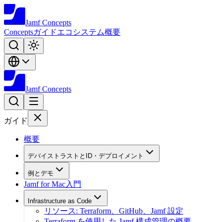
Jamf
Concepts
Concepts
ガイド
エコシステム
概要
Jamf
Concepts
ガイド
概要
デバイストラストとID・デプロイメント
例とデモ
Jamf for Mac入門
Infrastructure as Code
リソース: Terraform、GitHub、Jamf 設定
Terraform を使用した Jamf 構成管理の概要