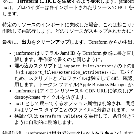
次に、
Terraform に HCL を生成するよう要求します
。jamfor
)。プロバイダーは各インポートされたリソースの HCL
out
します。
特定のリソースのインポートに失敗した場合、これは起こります
削除して再試行します。どのリソースがスキップされたかに
最後に、
出力をクリーンアップします
。Terraform か
jamformer はリテラル Jamf ID を Terraform 参照
解します。手作業で書くのと同じように。
埋め込みスクリプトは
の下の
support_files/scripts/
トは
に、モバイ
support_files/extension_attributes/
ため、スクリプトとプロファイルは独立して diff、確認、編集
用します。トークン ファイル(Apple Business Ma
jamformer はアイコン リソースを CDN URL に
destroy/create サイクルを防ぎます。
として戻ってくるオプション属性は削除され、問題
null
ルはリソース タイプごとのファイルに分割されます。
p
検証パスは
を実行して、条件付きで
terraform validate
ように自動的に削除します。
後処理後、jamformer は
出力でシークレットをスキャンします