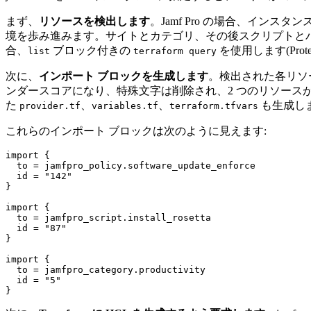
まず、
リソースを検出します
。Jamf Pro の場合、インス
境を歩み進みます。サイトとカテゴリ、その後スクリプトとパッケージ、
合、
ブロック付きの
を使用します(Pr
list
terraform query
次に、
インポート ブロックを生成します
。検出された各リソース
ンダースコアになり、特殊文字は削除され、2 つのリソー
た
、
、
も生成し
provider.tf
variables.tf
terraform.tfvars
これらのインポート ブロックは次のように見えます:
import {

  to = jamfpro_policy.software_update_enforce

  id = "142"

}

import {

  to = jamfpro_script.install_rosetta

  id = "87"

}

import {

  to = jamfpro_category.productivity

  id = "5"
