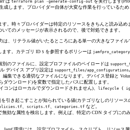
mer は
を実行します(Prote
terraform plan -generate-config-out
 を生成します。プロバイダー自体が大変な作業を行っているた
。時々プロバイダーは特定のリソースをきちんと読み込めません。
ついてのメッセージが表示されるので、後で対処できます。
らの生出力は、リテラル値がいたるところにある単一の大きなファイルで
に書き直します。カテゴリ ID
を参照するポリシーは
5
jamfpro_category
個別のファイルに、設定プロファイルのペイロードは
support_
ル デバイス アプリ設定は
support_files/app_configurations
できる適切なファイルになります。デバイス登録と Volume Purc
nager からダウンロード)を変数で指定したパスに配置します。
解決し(アイコンはローカルでダウンロードされません)、
lifecycle { i
を引き起こすことが知られている値(カテゴリなしのリソース
、
、
など。
olicies.tf
scripts.tf
categories.tf
無効な属性を検出します。例えば、特定の CDN タイプにの
。Jamf 環境には、設定プロファイル、スクリプト、リソー