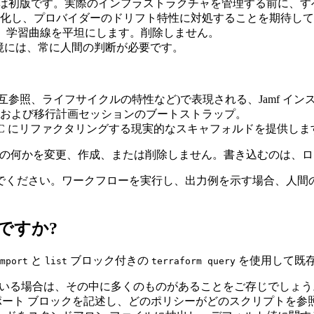
L は初版です。実際のインフラストラクチャを管理する前に、
化し、プロバイダーのドリフト特性に対処することを期待して
わるもの。学習曲線を平坦にします。削除しません。
環境には、常に人間の判断が必要です。
属性、相互参照、ライフサイクルの特性など)で表現される、Jamf
および移行計画セッションのブートストラップ。
C にリファクタリングする現実的なスキャフォルドを提供しま
タンス内の何かを変更、作成、または削除しません。書き込むのは、ローカ
でください。ワークフローを実行し、出力例を示す場合、人間
ぜですか?
と
ブロック付きの
を使用して既
mport
list
terraform query
理している場合は、その中に多くのものがあることをご存じでしょ
のインポート ブロックを記述し、どのポリシーがどのスクリプト