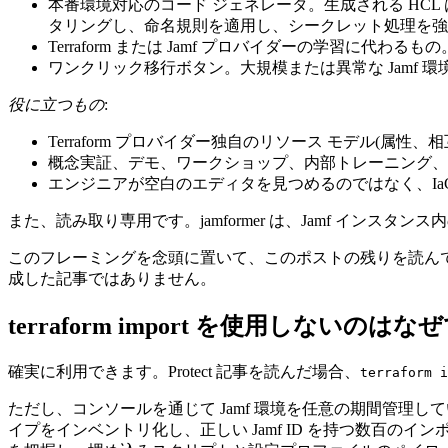
本番環境対応のコード ジェネレータ。生成される HC
タリングし、命名規則を適用し、シークレット処理を強
Terraform または Jamf プロバイダーの学習に代
ワンクリック移行ボタン。大規模または異常な Jamf 
役に立つもの
:
Terraform プロバイダー独自のリソース モデル(
概念実証、デモ、ワークショップ、内部トレーニング、
エンジニアが空白のエディタを見つめるのではなく、Ia
また、読み取り専用です。jamformer は、Jamf インス
このフレーミングを念頭に置いて、このポストの残りを読ん
成した記事ではありません。
terraform import を使用しないのはな
確実に利用できます。Protect 記事を読んだ場合、
terraform i
ただし、コンソールを通じて Jamf 環境を任意の期間管
イプをインベントリ化し、正しい Jamf ID を持つ数百