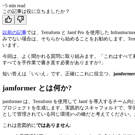
~
5
min read
この記事は役に立ちましたか？
以前の記事
では、Terraform と Jamf Pro を使用した Infras
みでない場合は、そちらから始めることをお勧めします。Terr
います。
今回は、よく聞かれる質問に取り組みます。「これはすべて素
すべてを手作業で書き直す必要がありますか?」
短い答えは「いいえ」です。正確にこれに役立つ、
jamforme
jamformer とは何か?
jamformer は、Terraform を使用して Jamf を導入するチーム
プロジェクトを生成します。実践的なスキャフォルドで、学習し
として管理されている同じ環境)への橋だと考えてください
これは意図的に
ではありません
: