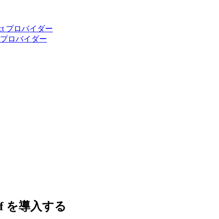
rotect プロバイダー
tform プロバイダー
amf を導入する