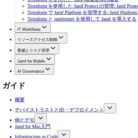
Terraform を使用した Jamf Protect の管理: Jamf P
Terraform で Jamf Platform を管理する: Jamf Pla
Terraform と jamformer を使用して Jamf を導入する
IT Workflows
リソースアクセス制御
脅威とリスク管理
Jamf for Mobile
AI Governance
ガイド
概要
デバイストラストとID・デプロイメント
例とデモ
Jamf for Mac入門
Infrastructure as Code