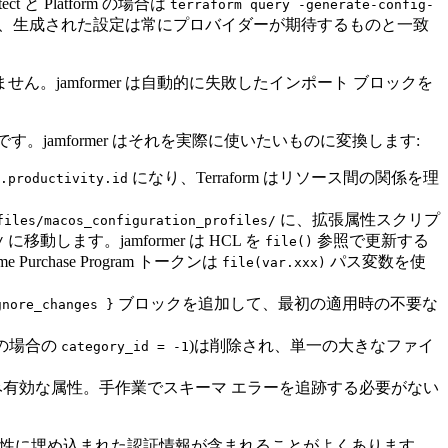
ct と Platform の場合は
terraform query -generate-config-
め、生成された設定は常にプロバイダーが期待するものと一致
jamformer は自動的に失敗したインポート ブロックを
す。jamformer はそれを実際に使いたいものに変換します:
になり、Terraform はリソース間の関係を理
.productivity.id
に、拡張属性スクリプ
files/macos_configuration_profiles/
に移動します。jamformer は HCL を
参照で更新する
/
file()
hase Program トークンは
パス変数を使
file(var.xxx)
ブロックを追加して、最初の適用時の不要な
gnore_changes }
の場合の
)は削除され、単一の大きなファイ
category_id = -1
み有効な属性。手作業でスキーマ エラーを追跡する必要がない
ス属性に埋め込まれた認証情報が含まれることがよくあります。