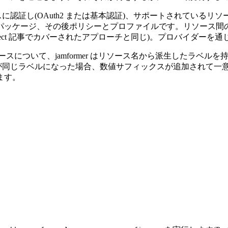
タンスに認証し(OAuth2 または基本認証)、サポートされている
その後ポリシーとプロファイルです。リソース間の関係をマップできます。
otect 記事でカバーされたアプローチと同じ)。プロバイダー
について、jamformer はリソース名から派生したラベルを持つ Te
スが同じラベルになった場合、数値サフィックスが追加されて一
ます。