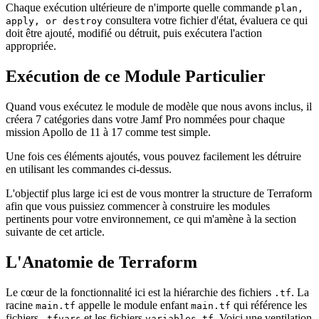
Chaque exécution ultérieure de n'importe quelle commande
plan,
consultera votre fichier d'état, évaluera ce qui
apply, or destroy
doit être ajouté, modifié ou détruit, puis exécutera l'action
appropriée.
Exécution de ce Module Particulier
Quand vous exécutez le module de modèle que nous avons inclus, il
créera 7 catégories dans votre Jamf Pro nommées pour chaque
mission Apollo de 11 à 17 comme test simple.
Une fois ces éléments ajoutés, vous pouvez facilement les détruire
en utilisant les commandes ci-dessus.
L'objectif plus large ici est de vous montrer la structure de Terraform
afin que vous puissiez commencer à construire les modules
pertinents pour votre environnement, ce qui m'amène à la section
suivante de cet article.
L'Anatomie de Terraform
Le cœur de la fonctionnalité ici est la hiérarchie des fichiers
. La
.tf
racine
appelle le module enfant
qui référence les
main.tf
main.tf
fichiers
et les fichiers
. Voici une ventilation
.tfvars
variables.tf