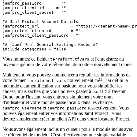
jamfpro_password      = ""

jamfpro_client_id     = ""

jamfpro_client_secret = ""

## Jamf Protect Account Details

jamfprotect_url             = "https://<tenant-name>.pr
jamfprotect_clientid        = ""

jamfprotect_client_password = ""

## (Jamf Pro) General Settings Knobs ##

Vous nommez ce fichier
et l'enregistrez au
terraform.tfvars
niveau supérieur de votre référentiel de modèle nouvellement cloné.
Maintenant, vous pouvez commencer à remplir les informations de
votre fichier
nouvellement créé. J'ai défini la
terraform.tfvars
méthode d'authentification sur basique pour vous simplifier les
choses, mais sachez que vous pouvez passer à
à l'avenir.
oauth2
Donc, pour l'instant, vous entrerez simplement votre nom
d'utilisateur et votre mot de passe locaux dans les champs
et
respectivement. Vous
jamfpro_username
jamfpro_password
pouvez également entrer vos informations Jamf Protect - vous
devrez simplement créer un client API dans votre locataire Protect.
Nous avons également inclus un curseur pour le module inclus avec
ce référentiel de modèle. C'est effectivement une simple variable