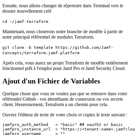
Ensuite, nous allons changer de répertoire dans Terminal vers le
dossier nouvellement créé
cd ~/jamf-terraform
Maintenant, nous clonerons notre branche de modèle à partir de
notre principal référentiel de modules Terraform.
git clone -b template https://github.com/Jamf-
Concepts/terraform-jamf-platform
Après cela, vous aurez un projet Terraform de modèle entièrement
fonctionnel prêt à l'emploi pour Jamf Pro et Jamf Security Cloud.
Ajout d'un Fichier de Variables
Quelque chose que vous ne voulez pas que se retrouve dans votre
référentiel Github - vos identifiants de connexion ou vos secrets
client. Heureusement, Terraform a un chemin pour cela.
Ouvrez l'éditeur de texte de votre choix et copiez le texte suivant :
jamfpro_auth_method   = "basic" ## oauth2 or basic

jamfpro_instance_url  = "https://<tenant-name>.jamfclou
jamfpro_username      = ""
