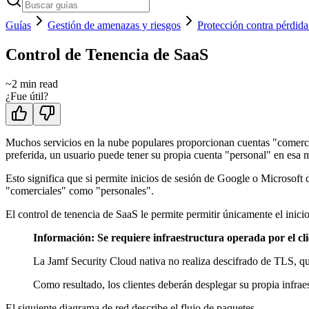
Guías
Gestión de amenazas y riesgos
Protección contra pérdida
Control de Tenencia de SaaS
~
2
min read
¿Fue útil?
Muchos servicios en la nube populares proporcionan cuentas "comerc
preferida, un usuario puede tener su propia cuenta "personal" en esa 
Esto significa que si permite inicios de sesión de Google o Microsoft 
"comerciales" como "personales".
El control de tenencia de SaaS le permite permitir únicamente el inicio
Información: Se requiere infraestructura operada por el cli
La Jamf Security Cloud nativa no realiza descifrado de TLS, qu
Como resultado, los clientes deberán desplegar su propia infrae
El siguiente diagrama de red describe el flujo de paquetes.