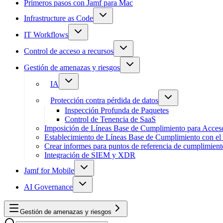
Primeros pasos con Jamf para Mac
Infrastructure as Code
IT Workflows
Control de acceso a recursos
Gestión de amenazas y riesgos
IA
Protección contra pérdida de datos
Inspección Profunda de Paquetes
Control de Tenencia de SaaS
Imposición de Líneas Base de Cumplimiento para Acces
Establecimiento de Líneas Base de Cumplimiento con el
Crear informes para puntos de referencia de cumplimien
Integración de SIEM y XDR
Jamf for Mobile
AI Governance
Gestión de amenazas y riesgos