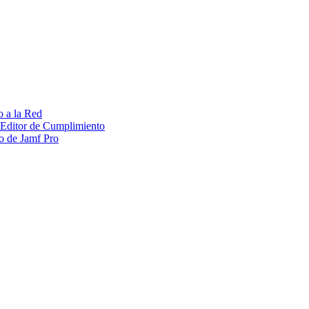
o a la Red
 Editor de Cumplimiento
to de Jamf Pro