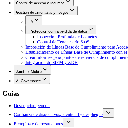
Control de acceso a recursos
Gestión de amenazas y riesgos
IA
Protección contra pérdida de datos
Inspección Profunda de Paquetes
Control de Tenencia de SaaS
Imposición de Líneas Base de Cumplimiento para Acces
Establecimiento de Líneas Base de Cumplimiento con el
Crear informes para puntos de referencia de cumplimien
Integración de SIEM y XDR
Jamf for Mobile
AI Governance
Guías
Descripción general
Confianza de dispositivos, identidad y despliegue
Ejemplos y demostraciones