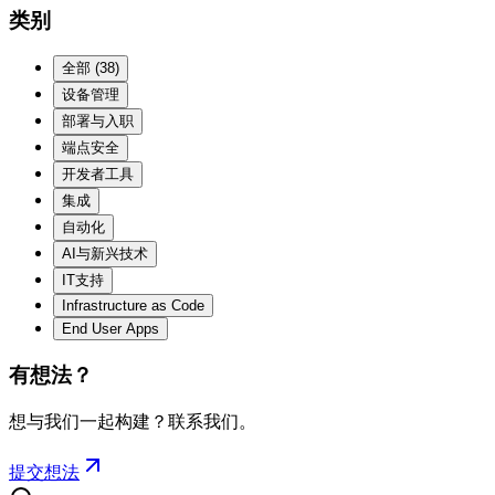
类别
全部
(
38
)
设备管理
部署与入职
端点安全
开发者工具
集成
自动化
AI与新兴技术
IT支持
Infrastructure as Code
End User Apps
有想法？
想与我们一起构建？联系我们。
提交想法