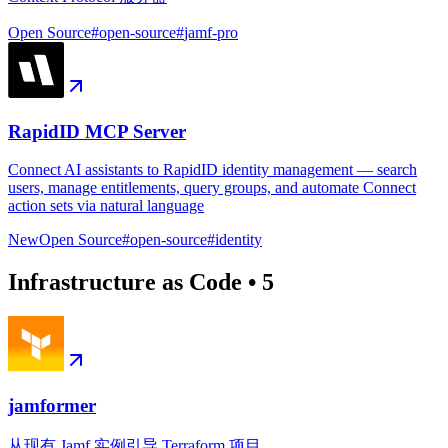
Open Source
#
open-source
#
jamf-pro
RapidID MCP Server
Connect AI assistants to RapidID identity management — search
users, manage entitlements, query groups, and automate Connect
action sets via natural language
New
Open Source
#
open-source
#
identity
Infrastructure as Code
•
5
jamformer
从现有 Jamf 实例引导 Terraform 项目