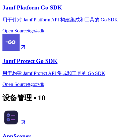
Jamf Platform Go SDK
用于针对 Jamf Platform API 构建集成和工具的 Go SDK
Open Source
#
go
#
sdk
Jamf Protect Go SDK
用于构建 Jamf Protect API 集成和工具的 Go SDK
Open Source
#
go
#
sdk
设备管理
•
10
AppScoper