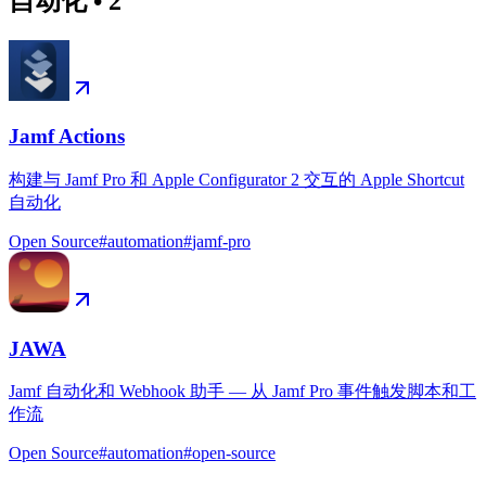
自动化
•
2
Jamf Actions
构建与 Jamf Pro 和 Apple Configurator 2 交互的 Apple Shortcut
自动化
Open Source
#
automation
#
jamf-pro
JAWA
Jamf 自动化和 Webhook 助手 — 从 Jamf Pro 事件触发脚本和工
作流
Open Source
#
automation
#
open-source