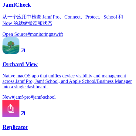
JamfCheck
从一个应用中检查 Jamf Pro、Connect、Protect、School 和
Now 的就绪状态和状态
Open Source
#
monitoring
#
swift
Orchard View
Native macOS app that unifies device visibility and management
across Jamf Pro, Jamf School, and Apple School/Business Manager
into a single dashboard.
New
#
jamf-pro
#
jamf-school
Replicator