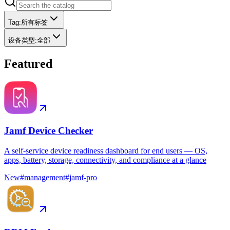
Tag
:
所有标签
设备类型
:
全部
Featured
Jamf Device Checker
A self-service device readiness dashboard for end users — OS,
apps, battery, storage, connectivity, and compliance at a glance
New
#
management
#
jamf-pro