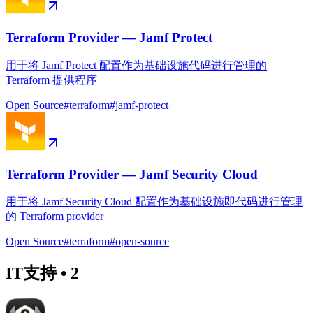
Terraform Provider — Jamf Protect
用于将 Jamf Protect 配置作为基础设施代码进行管理的
Terraform 提供程序
Open Source
#
terraform
#
jamf-protect
Terraform Provider — Jamf Security Cloud
用于将 Jamf Security Cloud 配置作为基础设施即代码进行管理
的 Terraform provider
Open Source
#
terraform
#
open-source
IT支持
•
2