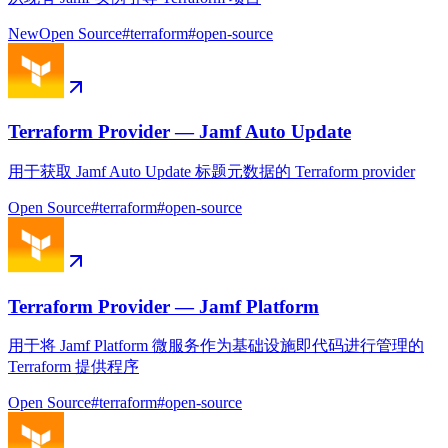
New
Open Source
#
terraform
#
open-source
Terraform Provider — Jamf Auto Update
用于获取 Jamf Auto Update 标题元数据的 Terraform provider
Open Source
#
terraform
#
open-source
Terraform Provider — Jamf Platform
用于将 Jamf Platform 微服务作为基础设施即代码进行管理的
Terraform 提供程序
Open Source
#
terraform
#
open-source