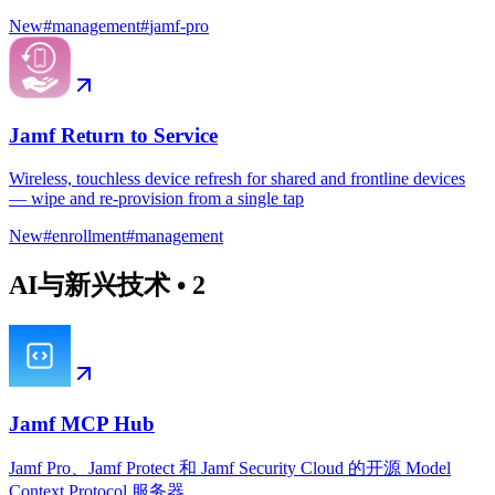
New
#
management
#
jamf-pro
Jamf Return to Service
Wireless, touchless device refresh for shared and frontline devices
— wipe and re-provision from a single tap
New
#
enrollment
#
management
AI与新兴技术
•
2
Jamf MCP Hub
Jamf Pro、Jamf Protect 和 Jamf Security Cloud 的开源 Model
Context Protocol 服务器