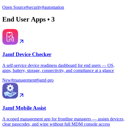
Open Source
#
security
#
automation
End User Apps
•
3
Jamf Device Checker
A self-service device readiness dashboard for end users — OS,
apps, battery, storage, connectivity, and compliance at a glance
New
#
management
#
jamf-pro
Jamf Mobile Assist
A scoped management app for frontline managers — assign devices,
clear passcodes, and wipe without full MDM console access