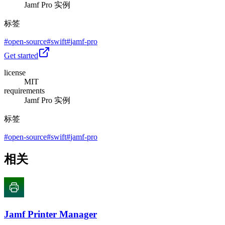
Jamf Pro 实例
标签
#
open-source
#
swift
#
jamf-pro
Get started
license
MIT
requirements
Jamf Pro 实例
标签
#
open-source
#
swift
#
jamf-pro
相关
Jamf Printer Manager