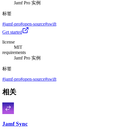
Jamf Pro 实例
标签
#
jamf-pro
#
open-source
#
swift
Get started
license
MIT
requirements
Jamf Pro 实例
标签
#
jamf-pro
#
open-source
#
swift
相关
Jamf Sync