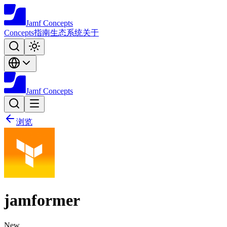
Jamf
Concepts
Concepts
指南
生态系统
关于
Jamf
Concepts
浏览
jamformer
New