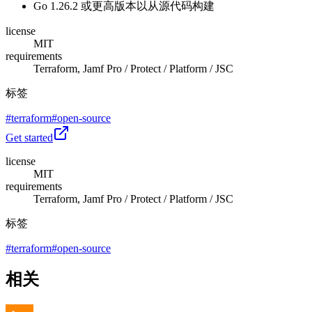
Go 1.26.2 或更高版本以从源代码构建
license
MIT
requirements
Terraform, Jamf Pro / Protect / Platform / JSC
标签
#
terraform
#
open-source
Get started
license
MIT
requirements
Terraform, Jamf Pro / Protect / Platform / JSC
标签
#
terraform
#
open-source
相关