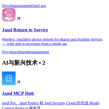
New
#
management
#
jamf-pro
Jamf Return to Service
Wireless, touchless device refresh for shared and frontline devices
— wipe and re-provision from a single tap
New
#
enrollment
#
management
AI与新兴技术
•
2
Jamf MCP Hub
Jamf Pro、Jamf Protect 和 Jamf Security Cloud 的开源 Model
Context Protocol 服务器