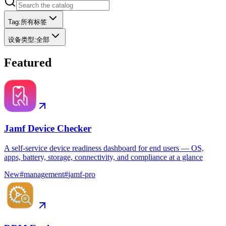
Tag
:
所有标签
设备类型
:
全部
Featured
Jamf Device Checker
A self-service device readiness dashboard for end users — OS,
apps, battery, storage, connectivity, and compliance at a glance
New
#
management
#
jamf-pro