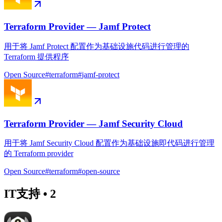
Terraform Provider — Jamf Protect
用于将 Jamf Protect 配置作为基础设施代码进行管理的
Terraform 提供程序
Open Source
#
terraform
#
jamf-protect
Terraform Provider — Jamf Security Cloud
用于将 Jamf Security Cloud 配置作为基础设施即代码进行管理
的 Terraform provider
Open Source
#
terraform
#
open-source
IT支持
•
2