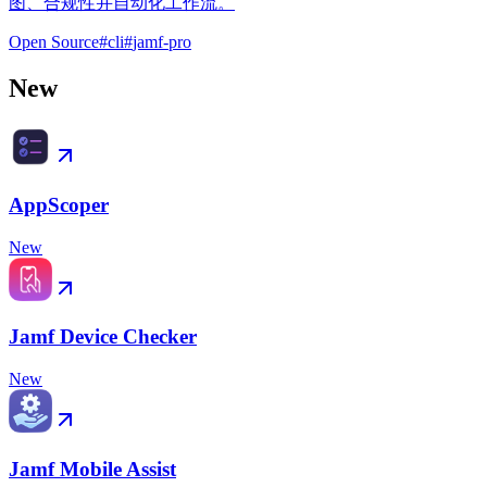
图、合规性并自动化工作流。
Open Source
#
cli
#
jamf-pro
New
AppScoper
New
Jamf Device Checker
New
Jamf Mobile Assist