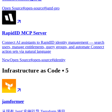
Open Source
#
open-source
#
jamf-pro
RapidID MCP Server
Connect AI assistants to RapidID identity management — search
users, manage entitlements, query groups, and automate Connect
action sets via natural language
New
Open Source
#
open-source
#
identity
Infrastructure as Code
•
5
jamformer
从现有 Jamf 实例引导 Terraform 项目