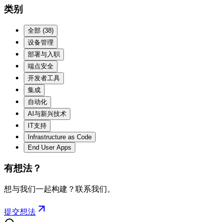
类别
全部
(
38
)
设备管理
部署与入职
端点安全
开发者工具
集成
自动化
AI与新兴技术
IT支持
Infrastructure as Code
End User Apps
有想法？
想与我们一起构建？联系我们。
提交想法