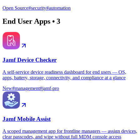
Open Source
#
security
#
automation
End User Apps
•
3
Jamf Device Checker
A self-service device readiness dashboard for end users — OS,
apps, battery, storage, connectivity, and compliance at a glance
New
#
management
#
jamf-pro
Jamf Mobile Assist
A scoped management app for frontline managers — assign devices,
clear passcodes, and wipe without full MDM console access