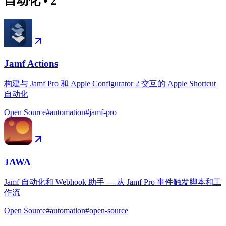
自动化
•
2
Jamf Actions
构建与 Jamf Pro 和 Apple Configurator 2 交互的 Apple Shortcut
自动化
Open Source
#
automation
#
jamf-pro
JAWA
Jamf 自动化和 Webhook 助手 — 从 Jamf Pro 事件触发脚本和工
作流
Open Source
#
automation
#
open-source