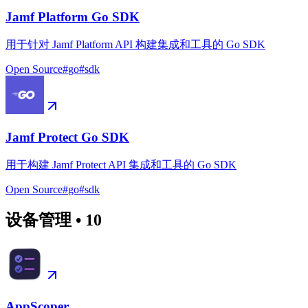
Jamf Platform Go SDK
用于针对 Jamf Platform API 构建集成和工具的 Go SDK
Open Source
#
go
#
sdk
Jamf Protect Go SDK
用于构建 Jamf Protect API 集成和工具的 Go SDK
Open Source
#
go
#
sdk
设备管理
•
10
AppScoper