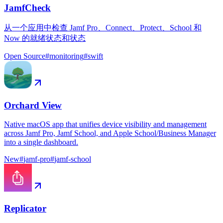
JamfCheck
从一个应用中检查 Jamf Pro、Connect、Protect、School 和
Now 的就绪状态和状态
Open Source
#
monitoring
#
swift
Orchard View
Native macOS app that unifies device visibility and management
across Jamf Pro, Jamf School, and Apple School/Business Manager
into a single dashboard.
New
#
jamf-pro
#
jamf-school
Replicator