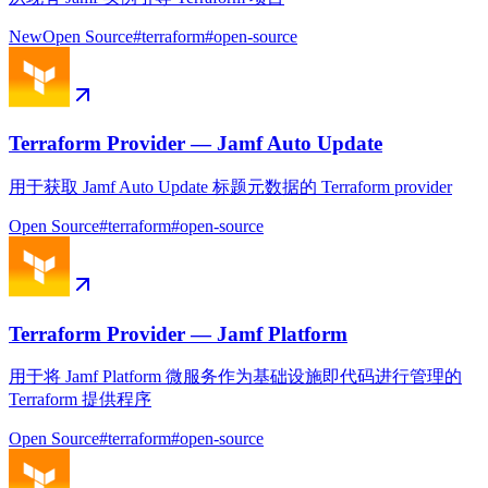
New
Open Source
#
terraform
#
open-source
Terraform Provider — Jamf Auto Update
用于获取 Jamf Auto Update 标题元数据的 Terraform provider
Open Source
#
terraform
#
open-source
Terraform Provider — Jamf Platform
用于将 Jamf Platform 微服务作为基础设施即代码进行管理的
Terraform 提供程序
Open Source
#
terraform
#
open-source