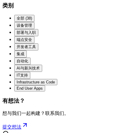
类别
全部
(
38
)
设备管理
部署与入职
端点安全
开发者工具
集成
自动化
AI与新兴技术
IT支持
Infrastructure as Code
End User Apps
有想法？
想与我们一起构建？联系我们。
提交想法