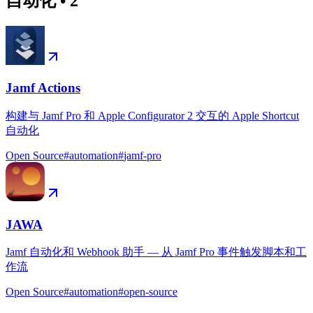
自动化
•
2
Jamf Actions
构建与 Jamf Pro 和 Apple Configurator 2 交互的 Apple Shortcut
自动化
Open Source
#
automation
#
jamf-pro
JAWA
Jamf 自动化和 Webhook 助手 — 从 Jamf Pro 事件触发脚本和工
作流
Open Source
#
automation
#
open-source