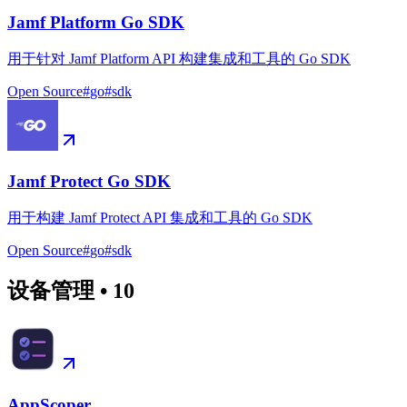
Jamf Platform Go SDK
用于针对 Jamf Platform API 构建集成和工具的 Go SDK
Open Source
#
go
#
sdk
Jamf Protect Go SDK
用于构建 Jamf Protect API 集成和工具的 Go SDK
Open Source
#
go
#
sdk
设备管理
•
10
AppScoper