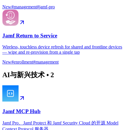
New
#
management
#
jamf-pro
Jamf Return to Service
Wireless, touchless device refresh for shared and frontline devices
— wipe and re-provision from a single tap
New
#
enrollment
#
management
AI与新兴技术
•
2
Jamf MCP Hub
Jamf Pro、Jamf Protect 和 Jamf Security Cloud 的开源 Model
Context Protocol 服务器