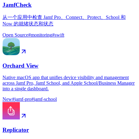
JamfCheck
从一个应用中检查 Jamf Pro、Connect、Protect、School 和
Now 的就绪状态和状态
Open Source
#
monitoring
#
swift
Orchard View
Native macOS app that unifies device visibility and management
across Jamf Pro, Jamf School, and Apple School/Business Manager
into a single dashboard.
New
#
jamf-pro
#
jamf-school
Replicator