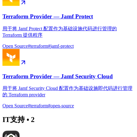
Terraform Provider — Jamf Protect
用于将 Jamf Protect 配置作为基础设施代码进行管理的
Terraform 提供程序
Open Source
#
terraform
#
jamf-protect
Terraform Provider — Jamf Security Cloud
用于将 Jamf Security Cloud 配置作为基础设施即代码进行管理
的 Terraform provider
Open Source
#
terraform
#
open-source
IT支持
•
2