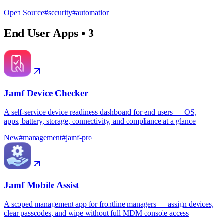
Open Source
#
security
#
automation
End User Apps
•
3
Jamf Device Checker
A self-service device readiness dashboard for end users — OS,
apps, battery, storage, connectivity, and compliance at a glance
New
#
management
#
jamf-pro
Jamf Mobile Assist
A scoped management app for frontline managers — assign devices,
clear passcodes, and wipe without full MDM console access