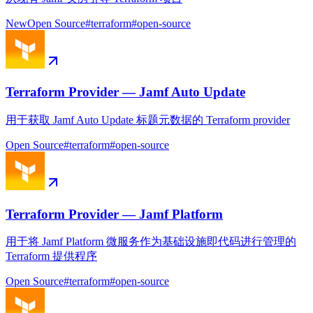
New
Open Source
#
terraform
#
open-source
Terraform Provider — Jamf Auto Update
用于获取 Jamf Auto Update 标题元数据的 Terraform provider
Open Source
#
terraform
#
open-source
Terraform Provider — Jamf Platform
用于将 Jamf Platform 微服务作为基础设施即代码进行管理的
Terraform 提供程序
Open Source
#
terraform
#
open-source