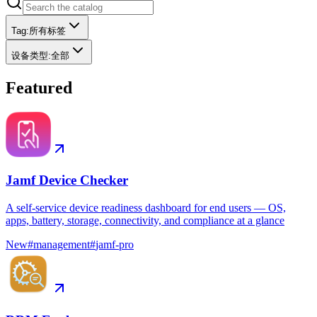
Tag
:
所有标签
设备类型
:
全部
Featured
Jamf Device Checker
A self-service device readiness dashboard for end users — OS,
apps, battery, storage, connectivity, and compliance at a glance
New
#
management
#
jamf-pro