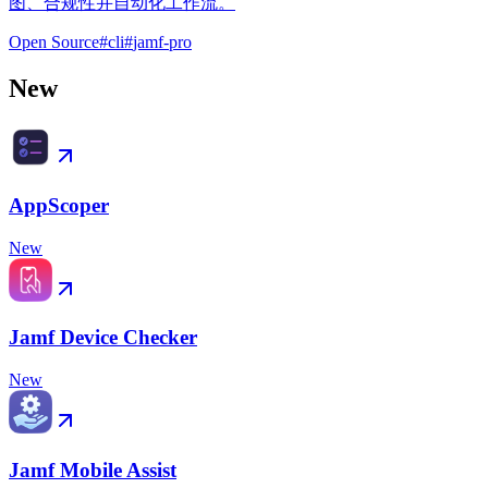
图、合规性并自动化工作流。
Open Source
#
cli
#
jamf-pro
New
AppScoper
New
Jamf Device Checker
New
Jamf Mobile Assist