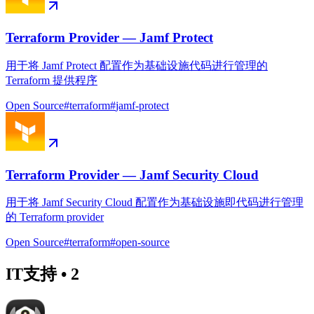
Terraform Provider — Jamf Protect
用于将 Jamf Protect 配置作为基础设施代码进行管理的
Terraform 提供程序
Open Source
#
terraform
#
jamf-protect
Terraform Provider — Jamf Security Cloud
用于将 Jamf Security Cloud 配置作为基础设施即代码进行管理
的 Terraform provider
Open Source
#
terraform
#
open-source
IT支持
•
2