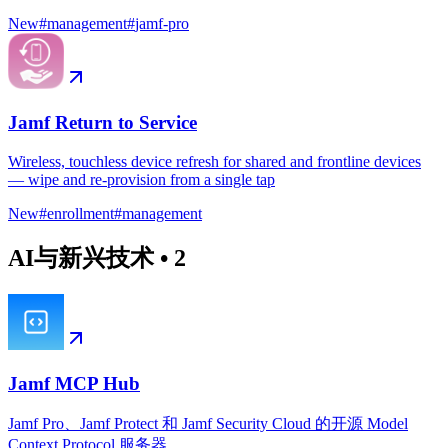
New
#
management
#
jamf-pro
Jamf Return to Service
Wireless, touchless device refresh for shared and frontline devices
— wipe and re-provision from a single tap
New
#
enrollment
#
management
AI与新兴技术
•
2
Jamf MCP Hub
Jamf Pro、Jamf Protect 和 Jamf Security Cloud 的开源 Model
Context Protocol 服务器