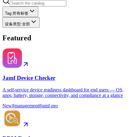
Tag
:
所有标签
设备类型
:
全部
Featured
Jamf Device Checker
A self-service device readiness dashboard for end users — OS,
apps, battery, storage, connectivity, and compliance at a glance
New
#
management
#
jamf-pro