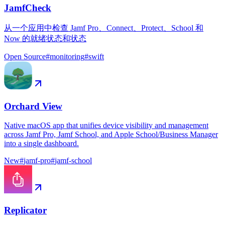
JamfCheck
从一个应用中检查 Jamf Pro、Connect、Protect、School 和
Now 的就绪状态和状态
Open Source
#
monitoring
#
swift
Orchard View
Native macOS app that unifies device visibility and management
across Jamf Pro, Jamf School, and Apple School/Business Manager
into a single dashboard.
New
#
jamf-pro
#
jamf-school
Replicator