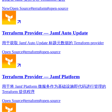
New
Open Source
#
terraform
#
open-source
Terraform Provider — Jamf Auto Update
用于获取 Jamf Auto Update 标题元数据的 Terraform provider
Open Source
#
terraform
#
open-source
Terraform Provider — Jamf Platform
用于将 Jamf Platform 微服务作为基础设施即代码进行管理的
Terraform 提供程序
Open Source
#
terraform
#
open-source