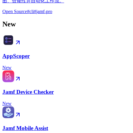
图、合规性并自动化工作流。
Open Source
#
cli
#
jamf-pro
New
AppScoper
New
Jamf Device Checker
New
Jamf Mobile Assist