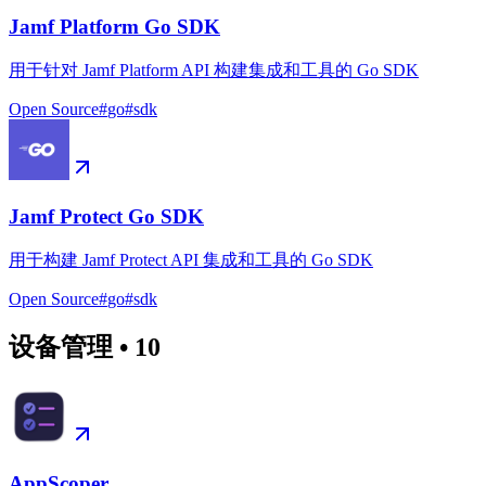
Jamf Platform Go SDK
用于针对 Jamf Platform API 构建集成和工具的 Go SDK
Open Source
#
go
#
sdk
Jamf Protect Go SDK
用于构建 Jamf Protect API 集成和工具的 Go SDK
Open Source
#
go
#
sdk
设备管理
•
10
AppScoper