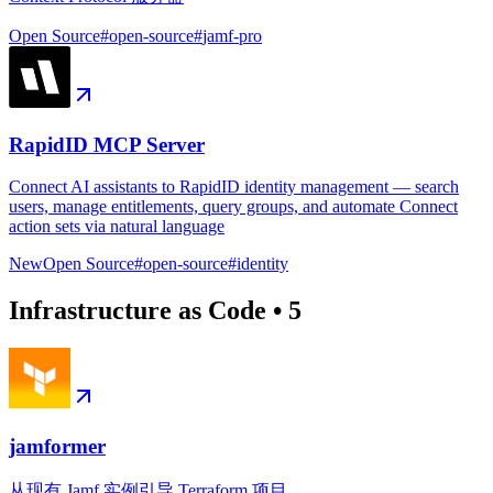
Open Source
#
open-source
#
jamf-pro
RapidID MCP Server
Connect AI assistants to RapidID identity management — search
users, manage entitlements, query groups, and automate Connect
action sets via natural language
New
Open Source
#
open-source
#
identity
Infrastructure as Code
•
5
jamformer
从现有 Jamf 实例引导 Terraform 项目