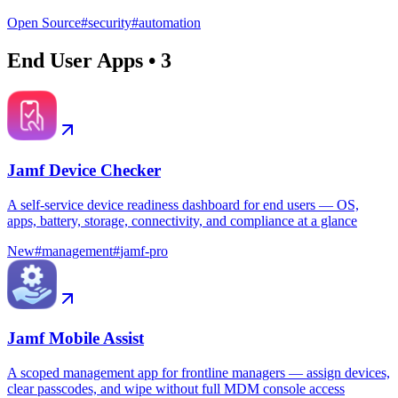
Open Source
#
security
#
automation
End User Apps
•
3
Jamf Device Checker
A self-service device readiness dashboard for end users — OS,
apps, battery, storage, connectivity, and compliance at a glance
New
#
management
#
jamf-pro
Jamf Mobile Assist
A scoped management app for frontline managers — assign devices,
clear passcodes, and wipe without full MDM console access