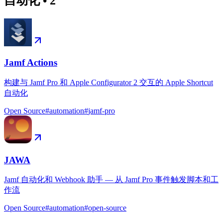
自动化
•
2
Jamf Actions
构建与 Jamf Pro 和 Apple Configurator 2 交互的 Apple Shortcut
自动化
Open Source
#
automation
#
jamf-pro
JAWA
Jamf 自动化和 Webhook 助手 — 从 Jamf Pro 事件触发脚本和工
作流
Open Source
#
automation
#
open-source