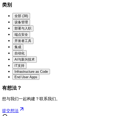
类别
全部
(
38
)
设备管理
部署与入职
端点安全
开发者工具
集成
自动化
AI与新兴技术
IT支持
Infrastructure as Code
End User Apps
有想法？
想与我们一起构建？联系我们。
提交想法