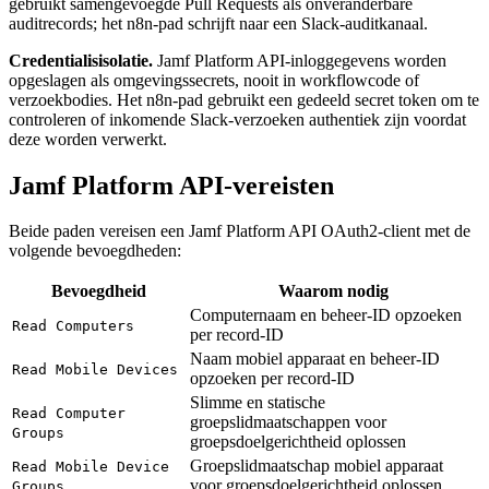
gebruikt samengevoegde Pull Requests als onveranderbare
auditrecords; het n8n-pad schrijft naar een Slack-auditkanaal.
Credentialisisolatie.
Jamf Platform API-inloggegevens worden
opgeslagen als omgevingssecrets, nooit in workflowcode of
verzoekbodies. Het n8n-pad gebruikt een gedeeld secret token om te
controleren of inkomende Slack-verzoeken authentiek zijn voordat
deze worden verwerkt.
Jamf Platform API-vereisten
Beide paden vereisen een Jamf Platform API OAuth2-client met de
volgende bevoegdheden:
Bevoegdheid
Waarom nodig
Computernaam en beheer-ID opzoeken
Read Computers
per record-ID
Naam mobiel apparaat en beheer-ID
Read Mobile Devices
opzoeken per record-ID
Slimme en statische
Read Computer
groepslidmaatschappen voor
Groups
groepsdoelgerichtheid oplossen
Groepslidmaatschap mobiel apparaat
Read Mobile Device
voor groepsdoelgerichtheid oplossen
Groups