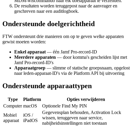
MDM-wiscommando naar elk doelapparaat te verzenden.
De resultaten worden teruggepost naar de aanvrager en
geschreven naar een auditlogboek.
Ondersteunde doelgerichtheid
FTW ondersteunt drie manieren om op te geven welke apparaten
gewist moeten worden:
Enkel apparaat
— één Jamf Pro-record-ID
Meerdere apparaten
— door komma's gescheiden lijst met
Jamf Pro-record-ID's
Apparaatgroep
— slimme of statische groepsnaam, opgelost
naar leden-apparaat-ID's via de Platform API bij uitvoering
Ondersteunde apparaattypen
Type
Platform
Opties verwijderen
Computer
macOS
Optionele Find My PIN
Gegevensplan behouden, Activation Lock
Mobiel
iOS /
wissen, teruggeven naar service,
apparaat
iPadOS
nabijheidsinstellingen niet toestaan