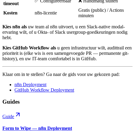
✅ Configureerbaar
❌ Handmatig sluiten
timeout
Gratis (public) / Actions
Kosten
n8n-licentie
minuten
Kies n8n als
uw team al n8n uitvoert, u een Slack-native modal-
ervaring wilt, of u Okta- of Slack usergroup-goedkeuringen nodig
hebt.
Kies GitHub Workflow als
u geen infrastructuur wilt, audittrail een
prioriteit is (elke wis is een samengevoegde PR — permanente git-
history), en uw IT-team comfortabel is in GitHub.
Klaar om in te stellen? Ga naar de gids voor uw gekozen pad:
n8n Deployment
GitHub Workflow Deployment
Guides
Guide
Form to Wipe — n8n Deployment