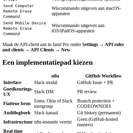
Send Computer
Wiscommando uitgeven aan macOS-
Remote Erase
apparaten
Command
Send Mobile Device
Wiscommando uitgeven aan
Remote Erase
iOS/iPadOS-apparaten
Command
Maak de API-client aan in Jamf Pro onder
Settings → API roles
and clients → API Clients → New
.
Een implementatiepad kiezen
n8n
GitHub Workflow
Interface
Slack modal
GitHub Issue + PR
Goedkeurings-
Slack DM
PR review
UX
Entra, Okta of Slack
Branch protection +
Fiatteur bron
usergroup
CODEOWNERS
Auditlogboek
Slack kanaal
Git history (permanent)
Geen (GitHub-hosted
Infrastructuur
n8n-instantie vereist
runners)
Real-time