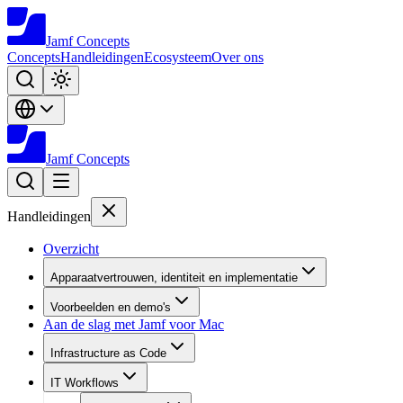
Jamf
Concepts
Concepts
Handleidingen
Ecosysteem
Over ons
Jamf
Concepts
Handleidingen
Overzicht
Apparaatvertrouwen, identiteit en implementatie
Voorbeelden en demo's
Aan de slag met Jamf voor Mac
Infrastructure as Code
IT Workflows