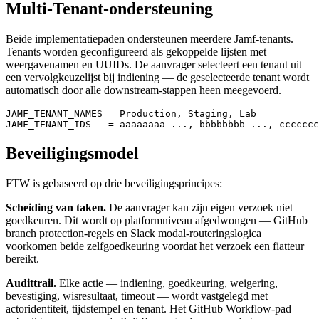
Multi-Tenant-ondersteuning
Beide implementatiepaden ondersteunen meerdere Jamf-tenants.
Tenants worden geconfigureerd als gekoppelde lijsten met
weergavenamen en UUIDs. De aanvrager selecteert een tenant uit
een vervolgkeuzelijst bij indiening — de geselecteerde tenant wordt
automatisch door alle downstream-stappen heen meegevoerd.
JAMF_TENANT_NAMES = Production, Staging, Lab

Beveiligingsmodel
FTW is gebaseerd op drie beveiligingsprincipes:
Scheiding van taken.
De aanvrager kan zijn eigen verzoek niet
goedkeuren. Dit wordt op platformniveau afgedwongen — GitHub
branch protection-regels en Slack modal-routeringslogica
voorkomen beide zelfgoedkeuring voordat het verzoek een fiatteur
bereikt.
Audittrail.
Elke actie — indiening, goedkeuring, weigering,
bevestiging, wisresultaat, timeout — wordt vastgelegd met
actoridentiteit, tijdstempel en tenant. Het GitHub Workflow-pad