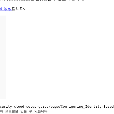
ile을 생성
합니다.
ecurity-cloud-setup-guide/page/Configuring_Identit