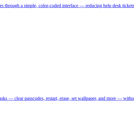
es through a simple, color-coded interface — reducing help desk ticket
ks — clear passcodes, restart, erase, set wallpaper, and more — witho