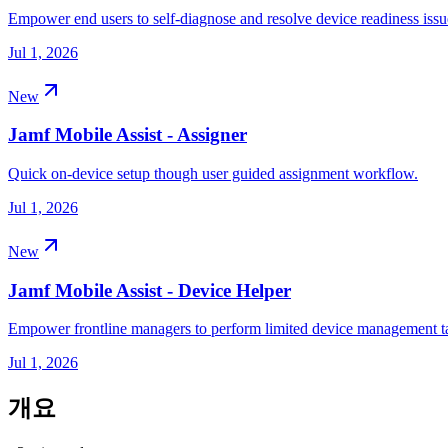
Empower end users to self-diagnose and resolve device readiness issu
Jul 1, 2026
New
Jamf Mobile Assist - Assigner
Quick on-device setup though user guided assignment workflow.
Jul 1, 2026
New
Jamf Mobile Assist - Device Helper
Empower frontline managers to perform limited device management tas
Jul 1, 2026
개요