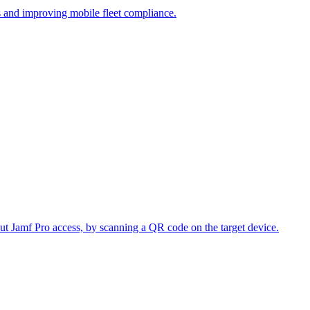
s and improving mobile fleet compliance.
ut Jamf Pro access, by scanning a QR code on the target device.