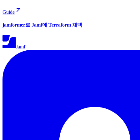
Guide
jamformer로 Jamf에 Terraform 채택
Jamf