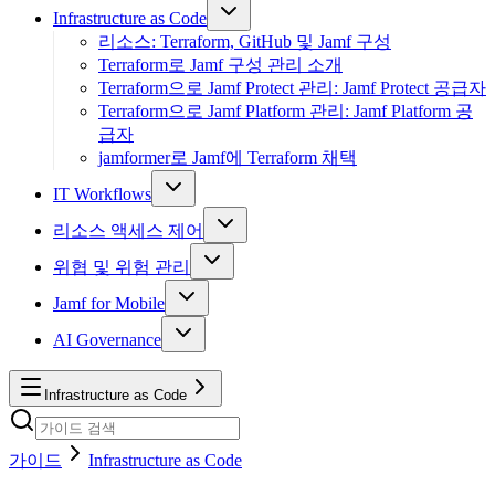
Infrastructure as Code
리소스: Terraform, GitHub 및 Jamf 구성
Terraform로 Jamf 구성 관리 소개
Terraform으로 Jamf Protect 관리: Jamf Protect 공급자
Terraform으로 Jamf Platform 관리: Jamf Platform 공
급자
jamformer로 Jamf에 Terraform 채택
IT Workflows
리소스 액세스 제어
위협 및 위험 관리
Jamf for Mobile
AI Governance
Infrastructure as Code
가이드
Infrastructure as Code