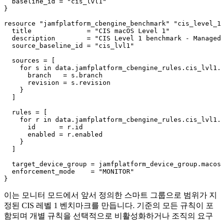
  baseline_id = "cis_lvl1"

}

resource "jamfplatform_cbengine_benchmark" "cis_level_1
  title              = "CIS macOS Level 1"

  description        = "CIS Level 1 benchmark - Managed
  source_baseline_id = "cis_lvl1"

  sources = [

    for s in data.jamfplatform_cbengine_rules.cis_lvl1.
      branch   = s.branch

      revision = s.revision

    }

  ]

  rules = [

    for r in data.jamfplatform_cbengine_rules.cis_lvl1.
      id      = r.id

      enabled = r.enabled

    }

  ]

  target_device_group = jamfplatform_device_group.macos
  enforcement_mode    = "MONITOR"

이는 모니터 모드에서 앞서 정의한 스마트 그룹으로 범위가 지
정된 CIS 레벨 1 벤치마크를 만듭니다. 기준의 모든 규칙이 포
함되며 개별 규칙을 선택적으로 비활성화하거나 조직의 요구