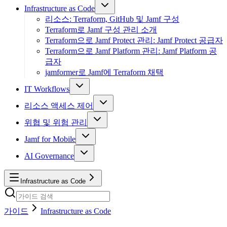
Infrastructure as Code
리소스: Terraform, GitHub 및 Jamf 구성
Terraform로 Jamf 구성 관리 소개
Terraform으로 Jamf Protect 관리: Jamf Protect 공급자
Terraform으로 Jamf Platform 관리: Jamf Platform 공
급자
jamformer로 Jamf에 Terraform 채택
IT Workflows
리소스 액세스 제어
위협 및 위험 관리
Jamf for Mobile
AI Governance
Infrastructure as Code
가이드
Infrastructure as Code