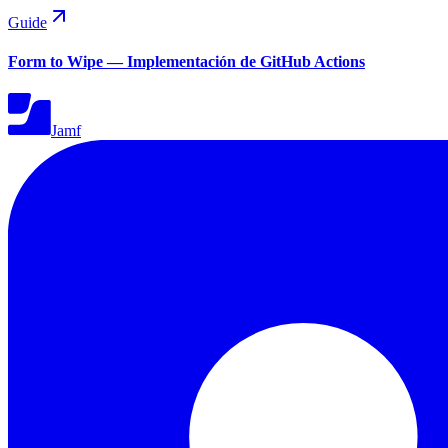
Guide
Form to Wipe — Implementación de GitHub Actions
Jamf