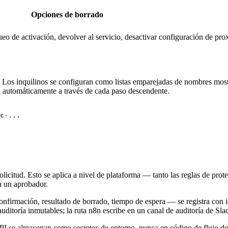
Opciones de borrado
ueo de activación, devolver al servicio, desactivar configuración de pr
Los inquilinos se configuran como listas emparejadas de nombres mostr
a automáticamente a través de cada paso descendente.
solicitud. Esto se aplica a nivel de plataforma — tanto las reglas de p
a un aprobador.
irmación, resultado de borrado, tiempo de espera — se registra con ide
uditoría inmutables; la ruta n8n escribe en un canal de auditoría de Sla
I se almacenan como secretos de entorno, nunca en código de flujo de tr