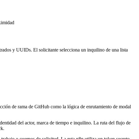
oximidad
ados y UUIDs. El solicitante selecciona un inquilino de una lista
rotección de rama de GitHub como la lógica de enrutamiento de modal
ntidad del actor, marca de tiempo e inquilino. La ruta del flujo de
ck.
abajo o cuerpos de solicitud. La ruta n8n utiliza un token secreto