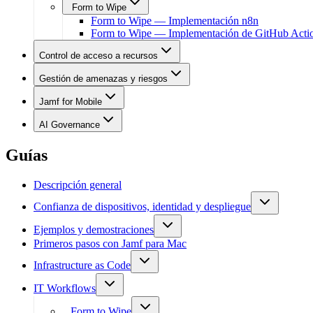
Form to Wipe
Form to Wipe — Implementación n8n
Form to Wipe — Implementación de GitHub Acti
Control de acceso a recursos
Gestión de amenazas y riesgos
Jamf for Mobile
AI Governance
Guías
Descripción general
Confianza de dispositivos, identidad y despliegue
Ejemplos y demostraciones
Primeros pasos con Jamf para Mac
Infrastructure as Code
IT Workflows
Form to Wipe