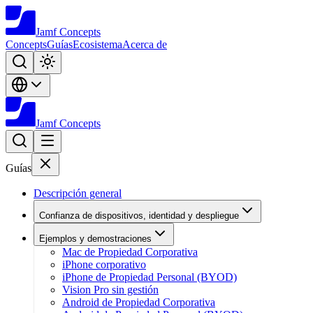
Jamf
Concepts
Concepts
Guías
Ecosistema
Acerca de
Jamf
Concepts
Guías
Descripción general
Confianza de dispositivos, identidad y despliegue
Ejemplos y demostraciones
Mac de Propiedad Corporativa
iPhone corporativo
iPhone de Propiedad Personal (BYOD)
Vision Pro sin gestión
Android de Propiedad Corporativa