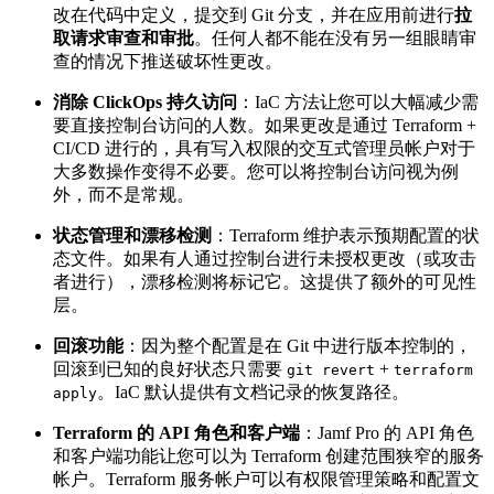
改在代码中定义，提交到 Git 分支，并在应用前进行
拉
取请求审查和审批
。任何人都不能在没有另一组眼睛审
查的情况下推送破坏性更改。
消除 ClickOps 持久访问
：IaC 方法让您可以大幅减少需
要直接控制台访问的人数。如果更改是通过 Terraform +
CI/CD 进行的，具有写入权限的交互式管理员帐户对于
大多数操作变得不必要。您可以将控制台访问视为例
外，而不是常规。
状态管理和漂移检测
：Terraform 维护表示预期配置的状
态文件。如果有人通过控制台进行未授权更改（或攻击
者进行），漂移检测将标记它。这提供了额外的可见性
层。
回滚功能
：因为整个配置是在 Git 中进行版本控制的，
回滚到已知的良好状态只需要
+
git revert
terraform
。IaC 默认提供有文档记录的恢复路径。
apply
Terraform 的 API 角色和客户端
：Jamf Pro 的 API 角色
和客户端功能让您可以为 Terraform 创建范围狭窄的服务
帐户。Terraform 服务帐户可以有权限管理策略和配置文