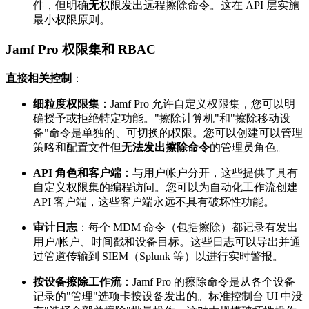
件，但明确
无
权限发出远程擦除命令。这在 API 层实施
最小权限原则。
Jamf Pro 权限集和 RBAC
直接相关控制
：
细粒度权限集
：Jamf Pro 允许自定义权限集，您可以明
确授予或拒绝特定功能。"擦除计算机"和"擦除移动设
备"命令是单独的、可切换的权限。您可以创建可以管理
策略和配置文件但
无法发出擦除命令
的管理员角色。
API 角色和客户端
：与用户帐户分开，这些提供了具有
自定义权限集的编程访问。您可以为自动化工作流创建
API 客户端，这些客户端永远不具有破坏性功能。
审计日志
：每个 MDM 命令（包括擦除）都记录有发出
用户/帐户、时间戳和设备目标。这些日志可以导出并通
过管道传输到 SIEM（Splunk 等）以进行实时警报。
按设备擦除工作流
：Jamf Pro 的擦除命令是从各个设备
记录的"管理"选项卡按设备发出的。标准控制台 UI 中没