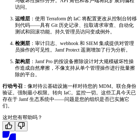
与破坏性操作分开。API 角色和客户端将此扩展到编程
访问。
运维层
：使用 Terraform 的 IaC 将配置更改从控制台转移
到代码——具有 Git 历史记录、拉取请求审查、自动化
测试和回滚功能。持久管理员访问变成例外。
检测层
：审计日志、webhook 和 SIEM 集成提供对管理
员操作的可见性。Jamf Protect 遥测增加了行为分析。
架构层
：Jamf Pro 的按设备擦除设计对大规模破坏性操
作造成自然摩擦，不像支持从单个管理操作进行批量擦
除的平台。
行动号召
：像对待云基础设施一样对待您的 MDM。联合身份
验证。强制最小权限。转向 IaC。监控一切。这些工具今天已
存在于 Jamf 生态系统中——问题是您的组织是否已实施它
们。
这对您有帮助吗？