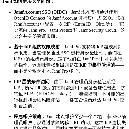
Jamf 如何解决这个问题
：
Jamf Account SSO (OIDC)
：Jamf 现在支持通过使用
OpenID Connect 的 Jamf Account 进行集中式 SSO。您在
Jamf Account 中配置一次 IdP（Entra ID、Okta 等），它
会流向 Jamf Pro、Jamf Protect 和 Jamf Security Cloud。这
会合并身份验证表面。
基于 IdP 组的权限映射
：Jamf Pro 支持将 IdP 组映射到
权限集。当管理员通过 SSO 进行身份验证时，他们在
IdP 中的组成员身份决定了他们在 Jamf Pro 中可以执行
的操作。这意味着权限级别是
在 IdP 中集中管理的
——
而不是分散为本地 Jamf Pro 帐户。
IdP 层的条件访问
：由于 Jamf 管理员身份验证流经
IdP，所有 IdP 级别的控制都适用：设备合规性检查、抗
钓鱼 MFA（FIDO2/Passkeys）、地理限制、不可能的出
行检测和会话风险评估——都在管理员到达 Jamf Pro 控
制台之前。
应急帐户策略
：Jamf 建议维护至少一个本地、非 SSO 管
理员帐户，仅通过故障转移 URL 访问。这在 IdP 连接失
败时提供紧急访问，同时将主要攻击表面保持在强大的