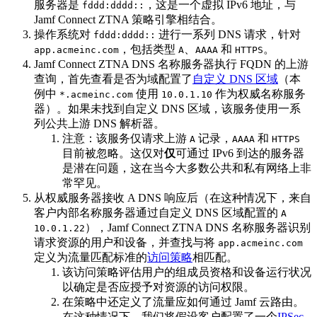
服务器是
，这是一个虚拟 IPv6 地址，与
fddd:dddd::
Jamf Connect ZTNA 策略引擎相结合。
操作系统对
进行一系列 DNS 请求，针对
fddd:dddd::
，包括类型
、
和
。
app.acmeinc.com
A
AAAA
HTTPS
Jamf Connect ZTNA DNS 名称服务器执行 FQDN 的上游
查询，首先查看是否为域配置了
自定义 DNS 区域
（本
例中
使用
作为权威名称服务
*.acmeinc.com
10.0.1.10
器）。如果未找到自定义 DNS 区域，该服务使用一系
列公共上游 DNS 解析器。
注意：该服务仅请求上游
记录，
和
A
AAAA
HTTPS
目前被忽略。这仅对
仅
可通过 IPv6 到达的服务器
是潜在问题，这在当今大多数公共和私有网络上非
常罕见。
从权威服务器接收 A DNS 响应后（在这种情况下，来自
客户内部名称服务器通过自定义 DNS 区域配置的
A
），Jamf Connect ZTNA DNS 名称服务器识别
10.0.1.22
请求资源的用户和设备，并查找与将
app.acmeinc.com
定义为流量匹配标准的
访问策略
相匹配。
该访问策略评估用户的组成员资格和设备运行状况
以确定是否应授予对资源的访问权限。
在策略中还定义了流量应如何通过 Jamf 云路由。
在这种情况下，我们将假设客户配置了一个
IPSec