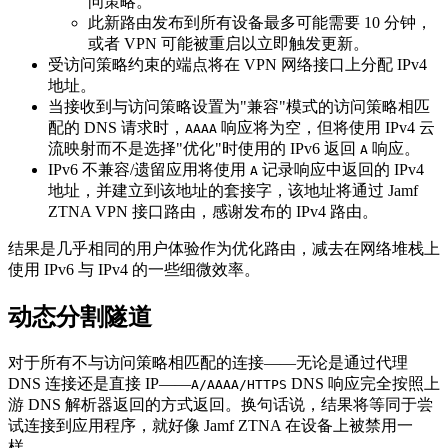
问策略。
此新路由发布到所有设备最多可能需要 10 分钟，
或者 VPN 可能被重启以立即触发更新。
受访问策略约束的端点将在 VPN 网络接口上分配 IPv4
地址。
当接收到与访问策略设置为"兼容"模式的访问策略相匹
配的 DNS 请求时，
响应将为空，但将使用 IPv4 云
AAAA
流映射而不是选择"优化"时使用的 IPv6 返回
响应。
A
IPv6 不兼容/遗留应用将使用
记录响应中返回的 IPv4
A
地址，并建立到该地址的套接字，该地址将通过 Jamf
ZTNA VPN 接口路由，感谢发布的 IPv4 路由。
结果是几乎相同的用户体验作为优化路由，减去在网络堆栈上
使用 IPv6 与 IPv4 的一些细微效率。
动态分割隧道
对于所有不与访问策略相匹配的连接——无论是通过代理
DNS 连接还是直接 IP——
DNS 响应完全按照上
A/AAAA/HTTPS
游 DNS 解析器返回的方式返回。换句话说，结果将等同于尝
试连接到应用程序，就好像 Jamf ZTNA 在设备上被禁用一
样。