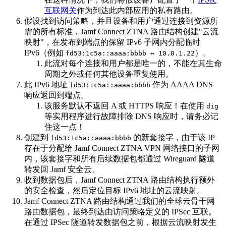
互联网关
作为到达此内部应用的私有路由。
假设找到访问策略，并且设备和用户通过连接到资源所
需的所有标准，Jamf Connect ZTNA 路由结构创建"云流
映射"，在发布到端点的保留 IPv6 子网内分配临时
IPv6（例如
）。
fd53:1c5a::aaaa:bbbb ↔ 10.0.1.22
此流对每个连接和用户都是唯一的，不能在其生命
周期之外或任何其他设备重复使用。
此 IPv6 地址
作为 AAAA DNS
fd53:1c5a::aaaa:bbbb
响应返回到端点。
该服务默认不返回 A 或 HTTPS 响应！在使用
dig
等实用程序进行故障排除 DNS 响应时，请务必记
住这一点！
创建到
的新套接字，由于该 IP
fd53:1c5a::aaaa:bbbb
存在于分配给 Jamf Connect ZTNA VPN 网络接口的子网
内，该套接字和所有后续数据包都通过 Wireguard 隧道
转发回 Jamf 安全云。
收到数据包后，Jamf Connect ZTNA 路由结构执行额外
的安全检查，然后定位目标 IPv6 地址的云流映射。
Jamf Connect ZTNA 路由结构通过我们的全球云骨干网
路由数据包，最终到达由访问策略定义的 IPSec 互联。
在通过 IPSec 隧道转发数据包之前，根据云流映射发生