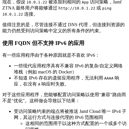
现在，假设
被添加到相同的
访问策略，Jamf
10.0.1.22
App
ZTNA 最终用户将能够通过
或
http://10.0.1.22
ping
连接。
10.0.1.22
值得注意的是，尽管连接不通过 DNS 代理，但连接到资源的
能力仍然受到访问策略中定义的所有条件的约束。
使用 FQDN 但不支持 IPv6 的应用
有一些应用程序由于各种原因就是不喜欢 IPv6：
一些现代应用程序具有不兼容 IPv6 的复杂/自定义网络
堆栈（例如 macOS 的 Docker）
不知道 IPv6 存在的遗留应用程序，无法利用
响
AAAA
应，在没有
响应时失败。
A
对于这些应用程序，您能够配置访问策略以使用"兼容"路由而
不是"优化"。这样做会导致以下结果：
受访问策略约束的端点将被推送 Jamf Cloud 唯一 IPv4 子
网，其运行方式与连接代理的 IPv6 范围相同
这相同的范围用于以这种方式配置的一个或多个访