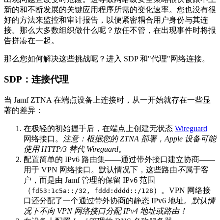
新的和不断发展的关键应用程序所需的变化速率。您也没有很
好的方法来监控和审计报告，以便紧密耦合用户身份与其连
接。那么大多数组织做什么呢？放任不管，在出现事件时将报
告拼凑在一起。
那么您如何解决这些挑战呢？进入 SDP 和"代理"网络连接。
SDP：连接代理
当 Jamf ZTNA 在端点设备上连接时，从一开始就存在一些显
著的差异：
在极轻的初始握手后，在端点上创建无状态
Wireguard
网络接口。
注意：根据您的 ZTNA 部署，Apple 设备可能
使用 HTTP/3 替代 Wireguard。
配置简单的 IPv6 路由集——通过带外接口建立协商——
用于 VPN 网络接口。默认情况下，这些路由
不
属于客
户，而是由 Jamf 管理的保留 IPv6 范围
（
）。VPN 网络接
fd53:1c5a::/32, fddd:dddd::/128
口还分配了一个通过带外协商的静态 IPv6 地址。
默认情
况下不向 VPN 网络接口分配 IPv4 地址或路由！