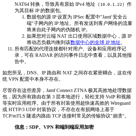
NAT64 转换，导致具有原始 IPv4 地址（
）作
10.0.1.22
为其目标 IP 的数据包。
数据包的源 IP 设置为 IPSec 配置中"Jamf 安全云
端"子网内的 IP 地址。所有发送到客户网络的流量
将来自此子网内的伪随机 IP。
如果您对云端 NAT 出口使用区域数据中心，源 IP
将动态负载均衡到该
数据中心的全球 IP 地址
。
所有匹配的代理连接都针对用户、设备和应用程序记
录，可在 RADAR 的访问事件日志中查看，以及其他报
告中。
如您所见，DNS、IP 路由和 NAT 之间存在紧密耦合，这在传
统 VPN 配置中本身不存在。
尽管存在这些差异，Jamf Connect ZTNA 极其高效地处理数据
包，因为所有路由在第 3 层本地进行，轻松支持 VoIP 和视频
等实时应用程序。由于所有封装使用超快速高效的 Wireguard
或 HTTP/3 UDP 封装协议，不存在在有损网络上基于
TCP/mTLS 隧道内路由 TCP 连接时常见的传输协议"崩溃"。
信息：SDP、VPN 和端到端应用加密