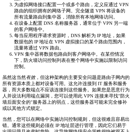
为虚拟网络接口配置一个或多个路由，定义应通过 VPN
路由的组织拥有的网络子网。完全隧道 VPN 将设备的
所有流量路由到集中器，消除所有本地网络访问。
在设备上配置 DNS 名称服务器，通常位于 VPN 另一端
的客户网络中。
每当应用程序请求资源时，DNS 解析为 IP 地址，如果
数据包的 IP 地址在 VPN 虚拟接口的某个路由范围内，
流量将通过 VPN 路由。
VPN 集中器将数据包路由到客户网络中。在某些情况
下，防火墙访问控制列表在整个网络中实施以限制访问
控制。
虽然这当然
有效
，但这种架构的主要安全问题是路由子网内的
所有资源本质上都对设备可用。这允许连接到 IT 服务和服务
器，而大多数端点不应该连接到这些服务。如果您是恶意行为
人并设法利用端点漏洞，您可以使用此 VPN 连接来寻找"防火
墙后面安全的"服务器上的弱点，这些服务器可能未完全修补
或以其他方式锁定。
当然，您可以在网络中实施访问控制规则，但这很难且容易出
错。通常这些规则必须在 IP 地址层进行管理，因此它们易于
出现问题且改变时危险。这导致网络级安全策略很快被跟不上