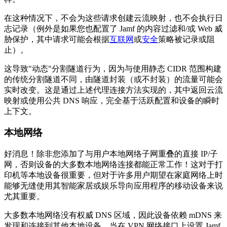
在这种情况下，不会为这些请求创建云流映射，也不会执行日
志记录（例外是如果您也配置了 Jamf 的内容过滤和/或 Web 威
胁保护，其中请求可能会根据
互联网
或
安全
策略被记录或阻
止）。
这导致"动态"分割隧道行为，因为与使用静态 CIDR 范围构建
的传统分割隧道不同，由隧道封装（或不封装）的流量可能会
实时改变。这是通过上述代理连接方法实现的，其中返回云流
映射或使用公共 DNS 响应，完全基于活跃配置和设备的瞬时
上下文。
本地网络
好消息！除非您添加了与用户本地网络子网重叠的直接 IP/子
网，否则设备的大多数本地网络连接都能正常工作！这对于打
印机等本地设备很重要，但对于许多用户期望在家庭网络上时
能够无缝使用其智能家居或娱乐导向应用程序的移动设备来说
尤其重要。
大多数本地网络没有权威 DNS 区域，因此设备依赖 mDNS 来
发现和连接到其他本地设备。当在 VPN 网络接口上设置 Jamf