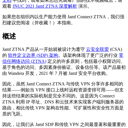
文档
中找到，或者如果您想先观看产品的技术视频概览，请
观看
JNUC 2021 Jamf ZTNA 深度解析
演示。
如果您在组织内以生产能力使用 Jamf Connect ZTNA，我们强
烈建议您阅读（并收藏！）本指南。
概述
Jamf ZTNA 产品从一开始就被设计为遵守
云安全联盟
(CSA)
的
软件定义边界 (SDP) 架构
。该架构体现了更广泛的行业
零
信任网络访问 (ZTNA)
定义的许多原则，包括最小权限访问、
基于角色的访问、多因素身份验证、设备信任等。该产品最初
由 Wandera 开发，2021 年 7 月被 Jamf 安全平台收购。
因此，虽然 Jamf Connect ZTNA 与传统 VPN 分享许多相同的
结果——例如当 VPN 接口上线时远程资源变得可用——但支
持这些结果的实际机制是完全不同的。这是因为 Connect
ZTNA 利用 IP 寻址、DNS 和云技术来实现客户端到服务器的
路由，相比传统 VPN 架构在性能、可扩展性和安全性方面是
质的飞跃。
因此，让我们从 Jamf SDP 和传统 VPN 之间最显著和最重要的